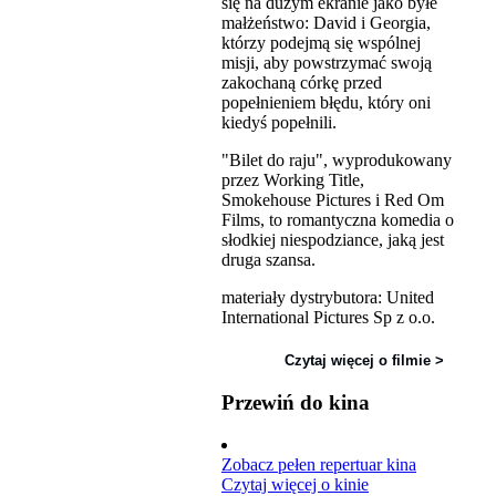
się na dużym ekranie jako byłe
małżeństwo: David i Georgia,
którzy podejmą się wspólnej
misji, aby powstrzymać swoją
zakochaną córkę przed
popełnieniem błędu, który oni
kiedyś popełnili.
"Bilet do raju", wyprodukowany
przez Working Title,
Smokehouse Pictures i Red Om
Films, to romantyczna komedia o
słodkiej niespodziance, jaką jest
druga szansa.
materiały dystrybutora: United
International Pictures Sp z o.o.
Czytaj więcej o filmie >
Przewiń do kina
Zobacz pełen repertuar kina
Czytaj więcej o kinie