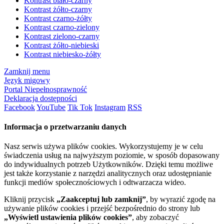
Kontrast biało-czarny
Kontrast żółto-czarny
Kontrast czarno-żółty
Kontrast czarno-zielony
Kontrast zielono-czarny
Kontrast żółto-niebieski
Kontrast niebiesko-żółty
Zamknij menu
Język migowy
Portal Niepełnosprawność
Deklaracja dostępności
Facebook
YouTube
Tik Tok
Instagram
RSS
Informacja o przetwarzaniu danych
Nasz serwis używa plików cookies. Wykorzystujemy je w celu
świadczenia usług na najwyższym poziomie, w sposób dopasowany
do indywidualnych potrzeb Użytkowników. Dzięki temu możliwe
jest także korzystanie z narzędzi analitycznych oraz udostępnianie
funkcji mediów społecznościowych i odtwarzacza wideo.
Kliknij przycisk
„Zaakceptuj lub zamknij”
, by wyrazić zgodę na
używanie plików cookies i przejść bezpośrednio do strony lub
„Wyświetl ustawienia plików cookies”
, aby zobaczyć