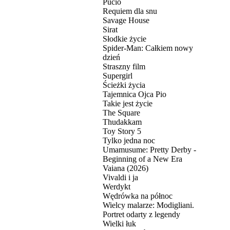
Pucio
Requiem dla snu
Savage House
Sirat
Słodkie życie
Spider-Man: Całkiem nowy
dzień
Straszny film
Supergirl
Ścieżki życia
Tajemnica Ojca Pio
Takie jest życie
The Square
Thudakkam
Toy Story 5
Tylko jedna noc
Umamusume: Pretty Derby -
Beginning of a New Era
Vaiana (2026)
Vivaldi i ja
Werdykt
Wędrówka na północ
Wielcy malarze: Modigliani.
Portret odarty z legendy
Wielki łuk