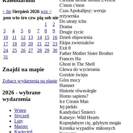
Kalendarium
C'mon c'mon
Czas Apokalipsy: wersja
< lip
Sierpień 2026
wrz >
reżyserska
pon
wto
śro
czw
pią
sob
nie
Do utraty tchu
1
2
Drama
3
4
5
6
7
8
9
Drugie życie
Dzień objawienia
10
11
12
13
14
15
16
Ekipa zwierzaków
17
18
19
20
21
22
23
Exit 8
24
25
26
27
28
29
30
Father Mother Sister Brother
31
Frances Ha
Ghost in The Shell
Znajdź na mapie
Głowa do wycierania
Gorzkie święta
Góra mocy
Zobacz wydarzenia na planie
Hamnet
Historie równoległe
2026 - wybrane
Homo sapiens?
wydarzenia
Ice Cream Man
Jej piekło
Wstęp
Kandydaci Śmierci
Styczeń
Katseye: Wild Hearts
Luty
Kopnęłabym cię, gdybym mogła
Marzec
Kronika wypadów miłosnych
Kwiecień