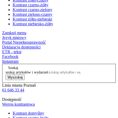
Kontrast żółto-czarny
Kontrast czarno-żółty
Kontrast czarno-zielony
Kontrast zielono-czarny
Kontrast żółto-niebieski
Kontrast niebiesko-żółty
Zamknij menu
Język migowy
Portal Niepełnosprawność
Deklaracja dostępności
ETR - tekst
Facebook
Instagram
Szukaj
szukaj artykułów i wydarzeń
Wyszukaj
Linia miasta Poznań
61 646 33 44
Dostępność
Wersja kontrastowa
Kontrast domyślny
Kontrast czarno-biały