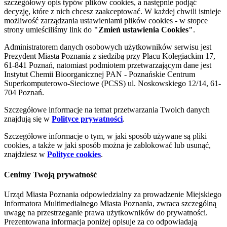
szczegółowy opis typów plików cookies, a następnie podjąć
decyzję, które z nich chcesz zaakceptować. W każdej chwili istnieje
możliwość zarządzania ustawieniami plików cookies - w stopce
strony umieściliśmy link do
"Zmień ustawienia Cookies"
.
Administratorem danych osobowych użytkowników serwisu jest
Prezydent Miasta Poznania z siedzibą przy Placu Kolegiackim 17,
61-841 Poznań, natomiast podmiotem przetwarzającym dane jest
Instytut Chemii Bioorganicznej PAN - Poznańskie Centrum
Superkomputerowo-Sieciowe (PCSS) ul. Noskowskiego 12/14, 61-
704 Poznań.
Szczegółowe informacje na temat przetwarzania Twoich danych
znajdują się w
Polityce prywatności
.
Szczegółowe informacje o tym, w jaki sposób używane są pliki
cookies, a także w jaki sposób można je zablokować lub usunąć,
znajdziesz w
Polityce cookies
.
Cenimy Twoją prywatność
Urząd Miasta Poznania odpowiedzialny za prowadzenie Miejskiego
Informatora Multimedialnego Miasta Poznania, zwraca szczególną
uwagę na przestrzeganie prawa użytkowników do prywatności.
Prezentowana informacja poniżej opisuje za co odpowiadają