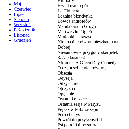
Kumotry
Maj
Kwiat ośmiu gór
Czerwiec
La Chimera
Lipiec
Legalna blondynka
Sierpień
Łowca androidów
Wrzesień
Mandalorian i Grogu
Październik
Martwe zło: Ogień
Listopad
Minionki i straszydła
Grudzień
Nie ma duchów w mieszkaniu na
Dobrej
Niesamowite przygody skarpetek
3. Ale kosmos!
Nimrods: A Green Day Comedy
O czym sobie nie mówimy
Obsesja
Odyseja
Odzyskany
Ojczyzna
Opętanie
Ostatni konsjerż
Ostatnia sesja w Paryżu
Pejzaż w kolorze sepii
Perfect days
Powrót do przyszłości II
Psi patrol i dinozaury