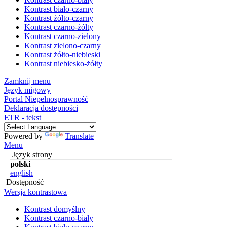
Kontrast biało-czarny
Kontrast żółto-czarny
Kontrast czarno-żółty
Kontrast czarno-zielony
Kontrast zielono-czarny
Kontrast żółto-niebieski
Kontrast niebiesko-żółty
Zamknij menu
Język migowy
Portal Niepełnosprawność
Deklaracja dostępności
ETR - tekst
Powered by
Translate
Menu
Język strony
polski
english
Dostępność
Wersja kontrastowa
Kontrast domyślny
Kontrast czarno-biały