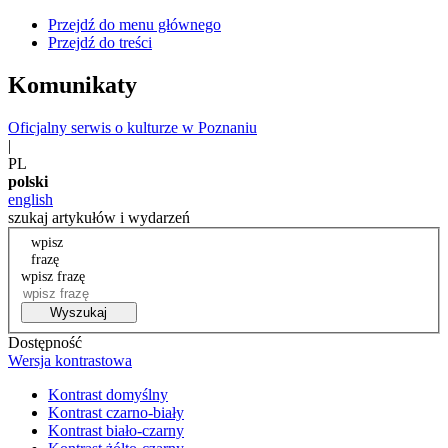
Przejdź do menu głównego
Przejdź do treści
Komunikaty
Oficjalny serwis o kulturze w Poznaniu
|
PL
polski
english
szukaj artykułów i wydarzeń
wpisz
frazę
wpisz frazę
Wyszukaj
Dostępność
Wersja kontrastowa
Kontrast domyślny
Kontrast czarno-biały
Kontrast biało-czarny