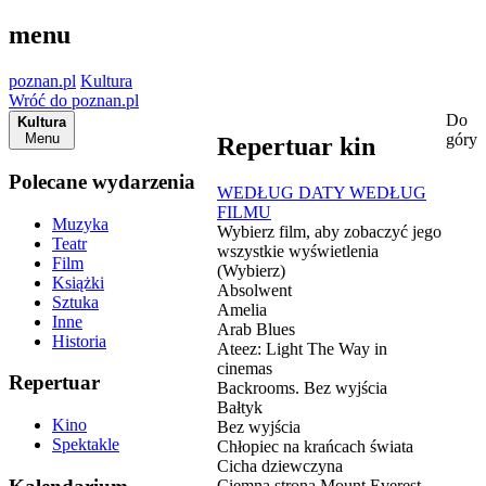
menu
poznan.pl
Kultura
Wróć do poznan.pl
Do
Kultura
Menu
góry
Repertuar kin
Polecane wydarzenia
WEDŁUG DATY
WEDŁUG
FILMU
Muzyka
Wybierz film, aby zobaczyć jego
Teatr
wszystkie wyświetlenia
Film
(Wybierz)
Książki
Absolwent
Sztuka
Amelia
Inne
Arab Blues
Historia
Ateez: Light The Way in
cinemas
Repertuar
Backrooms. Bez wyjścia
Bałtyk
Kino
Bez wyjścia
Spektakle
Chłopiec na krańcach świata
Cicha dziewczyna
Ciemna strona Mount Everest