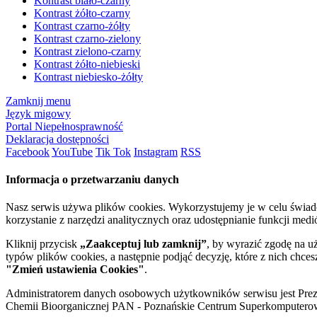
Kontrast biało-czarny
Kontrast żółto-czarny
Kontrast czarno-żółty
Kontrast czarno-zielony
Kontrast zielono-czarny
Kontrast żółto-niebieski
Kontrast niebiesko-żółty
Zamknij menu
Język migowy
Portal Niepełnosprawność
Deklaracja dostępności
Facebook
YouTube
Tik Tok
Instagram
RSS
Informacja o przetwarzaniu danych
Nasz serwis używa plików cookies. Wykorzystujemy je w celu świa
korzystanie z narzędzi analitycznych oraz udostępnianie funkcji me
Kliknij przycisk
„Zaakceptuj lub zamknij”
, by wyrazić zgodę na u
typów plików cookies, a następnie podjąć decyzję, które z nich chce
"Zmień ustawienia Cookies"
.
Administratorem danych osobowych użytkowników serwisu jest Prezyd
Chemii Bioorganicznej PAN - Poznańskie Centrum Superkomputerow