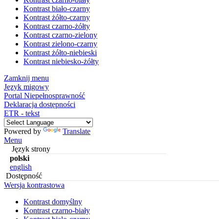
Kontrast biało-czarny
Kontrast żółto-czarny
Kontrast czarno-żółty
Kontrast czarno-zielony
Kontrast zielono-czarny
Kontrast żółto-niebieski
Kontrast niebiesko-żółty
Zamknij menu
Język migowy
Portal Niepełnosprawność
Deklaracja dostępności
ETR - tekst
Powered by
Translate
Menu
Język strony
polski
english
Dostępność
Wersja kontrastowa
Kontrast domyślny
Kontrast czarno-biały