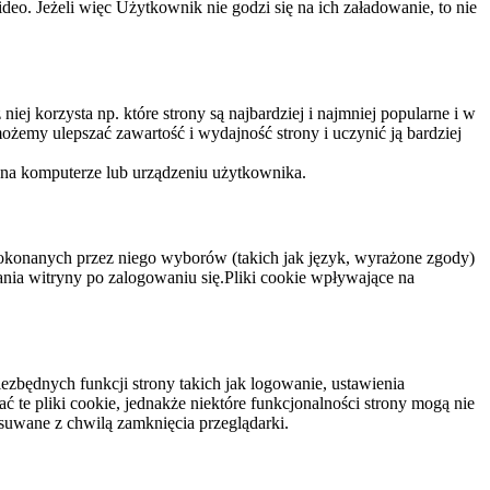
eo. Jeżeli więc Użytkownik nie godzi się na ich załadowanie, to nie
niej korzysta np. które strony są najbardziej i najmniej popularne i w
żemy ulepszać zawartość i wydajność strony i uczynić ją bardziej
 na komputerze lub urządzeniu użytkownika.
dokonanych przez niego wyborów (takich jak język, wyrażone zgody)
wania witryny po zalogowaniu się.Pliki cookie wpływające na
ezbędnych funkcji strony takich jak logowanie, ustawienia
 te pliki cookie, jednakże niektóre funkcjonalności strony mogą nie
suwane z chwilą zamknięcia przeglądarki.