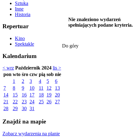
Sztuka
Inne
Historia
Nie znaleziono wydarzeń
spełniających podane kryteria.
Repertuar
Kino
Spektakle
Do góry
Kalendarium
< wrz
Październik 2024
lis >
pon
wto
śro
czw
pią
sob
nie
1
2
3
4
5
6
7
8
9
10
11
12
13
14
15
16
17
18
19
20
21
22
23
24
25
26
27
28
29
30
31
Znajdź na mapie
Zobacz wydarzenia na planie