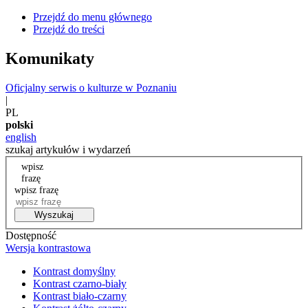
Przejdź do menu głównego
Przejdź do treści
Komunikaty
Oficjalny serwis o kulturze w Poznaniu
|
PL
polski
english
szukaj artykułów i wydarzeń
wpisz
frazę
wpisz frazę
Wyszukaj
Dostępność
Wersja kontrastowa
Kontrast domyślny
Kontrast czarno-biały
Kontrast biało-czarny