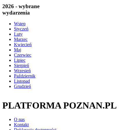
2026 - wybrane
wydarzenia
Wstęp
Styczeń
Luty
Marzec
Kwiecień
Maj
Czerwiec
Lipiec
Sierpień
Wrzesień
Październik
Listopad
Grudzień
PLATFORMA POZNAN.PL
O nas
Kontakt
Deklaracja dostępności