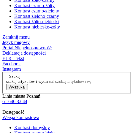
Kontrast żółto-czarny
Kontrast czarno-żółty
Kontrast czarno-zielony
Kontrast zielono-czarny
Kontrast żółto-niebieski
Kontrast niebiesko-żółty
Zamknij menu
Język migowy
Portal Niepełnosprawność
Deklaracja dostępności
ETR - tekst
Facebook
Instagram
Szukaj
szukaj artykułów i wydarzeń
Wyszukaj
Linia miasta Poznań
61 646 33 44
Dostępność
Wersja kontrastowa
Kontrast domyślny
Kontrast czarno-biały