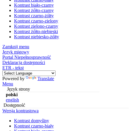
Kontrast biało-czarny
Kontrast żółto-czarny
Kontrast czarno-żółty
Kontrast czarno-zielony
Kontrast zielono-czarny
Kontrast żółto-niebieski
Kontrast niebiesko-żółty
Zamknij menu
Język migowy
Portal Niepełnosprawność
Deklaracja dostępności
ETR - tekst
Powered by
Translate
Menu
Język strony
polski
english
Dostępność
Wersja kontrastowa
Kontrast domyślny
Kontrast czarno-biały