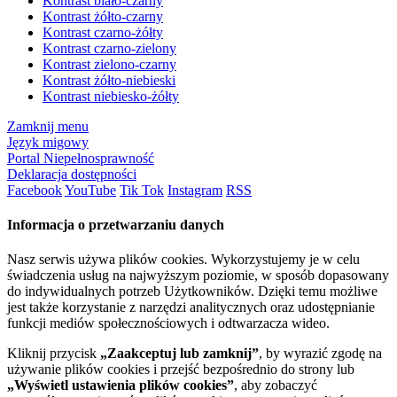
Kontrast biało-czarny
Kontrast żółto-czarny
Kontrast czarno-żółty
Kontrast czarno-zielony
Kontrast zielono-czarny
Kontrast żółto-niebieski
Kontrast niebiesko-żółty
Zamknij menu
Język migowy
Portal Niepełnosprawność
Deklaracja dostępności
Facebook
YouTube
Tik Tok
Instagram
RSS
Informacja o przetwarzaniu danych
Nasz serwis używa plików cookies. Wykorzystujemy je w celu
świadczenia usług na najwyższym poziomie, w sposób dopasowany
do indywidualnych potrzeb Użytkowników. Dzięki temu możliwe
jest także korzystanie z narzędzi analitycznych oraz udostępnianie
funkcji mediów społecznościowych i odtwarzacza wideo.
Kliknij przycisk
„Zaakceptuj lub zamknij”
, by wyrazić zgodę na
używanie plików cookies i przejść bezpośrednio do strony lub
„Wyświetl ustawienia plików cookies”
, aby zobaczyć