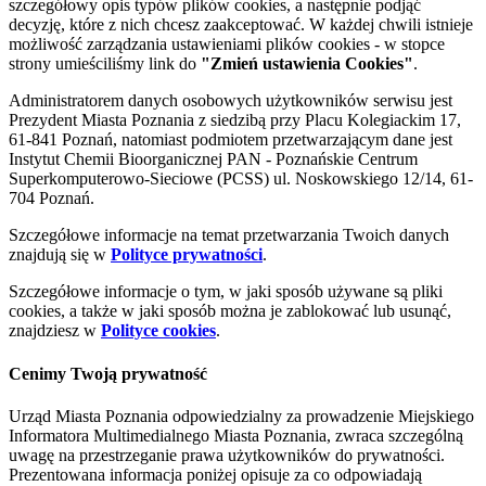
szczegółowy opis typów plików cookies, a następnie podjąć
decyzję, które z nich chcesz zaakceptować. W każdej chwili istnieje
możliwość zarządzania ustawieniami plików cookies - w stopce
strony umieściliśmy link do
"Zmień ustawienia Cookies"
.
Administratorem danych osobowych użytkowników serwisu jest
Prezydent Miasta Poznania z siedzibą przy Placu Kolegiackim 17,
61-841 Poznań, natomiast podmiotem przetwarzającym dane jest
Instytut Chemii Bioorganicznej PAN - Poznańskie Centrum
Superkomputerowo-Sieciowe (PCSS) ul. Noskowskiego 12/14, 61-
704 Poznań.
Szczegółowe informacje na temat przetwarzania Twoich danych
znajdują się w
Polityce prywatności
.
Szczegółowe informacje o tym, w jaki sposób używane są pliki
cookies, a także w jaki sposób można je zablokować lub usunąć,
znajdziesz w
Polityce cookies
.
Cenimy Twoją prywatność
Urząd Miasta Poznania odpowiedzialny za prowadzenie Miejskiego
Informatora Multimedialnego Miasta Poznania, zwraca szczególną
uwagę na przestrzeganie prawa użytkowników do prywatności.
Prezentowana informacja poniżej opisuje za co odpowiadają