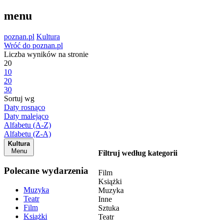
menu
poznan.pl
Kultura
Wróć do poznan.pl
Liczba wyników na stronie
20
10
20
30
Sortuj wg
Daty rosnąco
Daty malejąco
Alfabetu (A-Z)
Alfabetu (Z-A)
Kultura
Menu
Filtruj według kategorii
Polecane wydarzenia
Film
Książki
Muzyka
Muzyka
Teatr
Inne
Film
Sztuka
Książki
Teatr