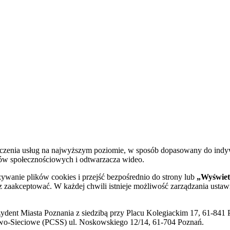
dczenia usług na najwyższym poziomie, w sposób dopasowany do indy
diów społecznościowych i odtwarzacza wideo.
żywanie plików cookies i przejść bezpośrednio do strony lub
„Wyświetl
sz zaakceptować. W każdej chwili istnieje możliwość zarządzania ustaw
ent Miasta Poznania z siedzibą przy Placu Kolegiackim 17, 61-841 P
o-Sieciowe (PCSS) ul. Noskowskiego 12/14, 61-704 Poznań.