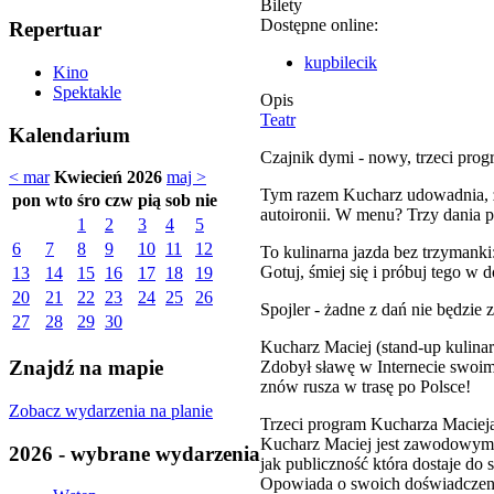
Bilety
Dostępne online:
Repertuar
kupbilecik
Kino
Spektakle
Opis
Teatr
Kalendarium
Czajnik dymi - nowy, trzeci pr
< mar
Kwiecień 2026
maj >
Tym razem Kucharz udowadnia, że
pon
wto
śro
czw
pią
sob
nie
autoironii. W menu? Trzy dania 
1
2
3
4
5
6
7
8
9
10
11
12
To kulinarna jazda bez trzymanki
Gotuj, śmiej się i próbuj tego w 
13
14
15
16
17
18
19
20
21
22
23
24
25
26
Spojler - żadne z dań nie będzie 
27
28
29
30
Kucharz Maciej (stand-up kulina
Znajdź na mapie
Zdobył sławę w Internecie swoim
znów rusza w trasę po Polsce!
Zobacz wydarzenia na planie
Trzeci program Kucharza Macieja
Kucharz Maciej jest zawodowym k
2026 - wybrane wydarzenia
jak publiczność która dostaje do
Opowiada o swoich doświadczenia