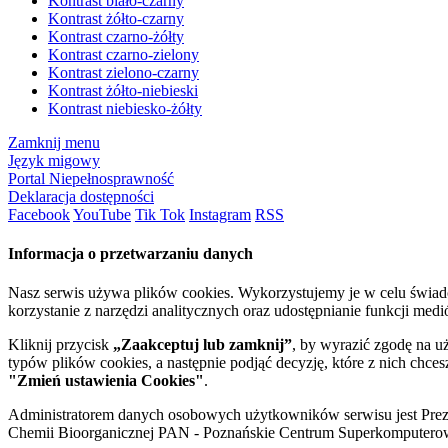
Kontrast biało-czarny
Kontrast żółto-czarny
Kontrast czarno-żółty
Kontrast czarno-zielony
Kontrast zielono-czarny
Kontrast żółto-niebieski
Kontrast niebiesko-żółty
Zamknij menu
Język migowy
Portal Niepełnosprawność
Deklaracja dostępności
Facebook
YouTube
Tik Tok
Instagram
RSS
Informacja o przetwarzaniu danych
Nasz serwis używa plików cookies. Wykorzystujemy je w celu świa
korzystanie z narzędzi analitycznych oraz udostępnianie funkcji me
Kliknij przycisk
„Zaakceptuj lub zamknij”
, by wyrazić zgodę na u
typów plików cookies, a następnie podjąć decyzję, które z nich chce
"Zmień ustawienia Cookies"
.
Administratorem danych osobowych użytkowników serwisu jest Prezyd
Chemii Bioorganicznej PAN - Poznańskie Centrum Superkomputerow