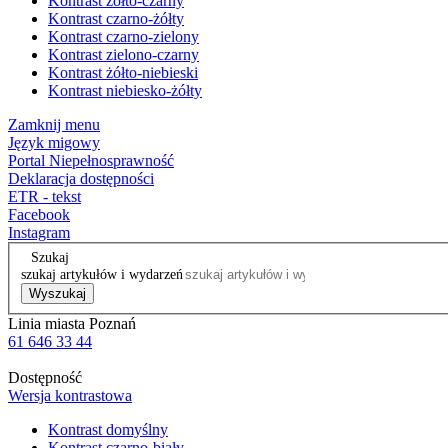
Kontrast żółto-czarny
Kontrast czarno-żółty
Kontrast czarno-zielony
Kontrast zielono-czarny
Kontrast żółto-niebieski
Kontrast niebiesko-żółty
Zamknij menu
Język migowy
Portal Niepełnosprawność
Deklaracja dostępności
ETR - tekst
Facebook
Instagram
Szukaj
szukaj artykułów i wydarzeń
Wyszukaj
Linia miasta Poznań
61 646 33 44
Dostępność
Wersja kontrastowa
Kontrast domyślny
Kontrast czarno-biały