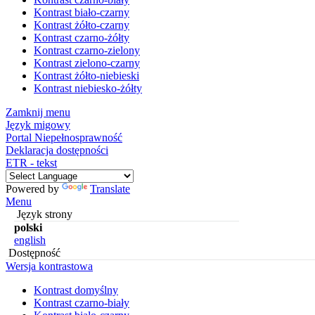
Kontrast biało-czarny
Kontrast żółto-czarny
Kontrast czarno-żółty
Kontrast czarno-zielony
Kontrast zielono-czarny
Kontrast żółto-niebieski
Kontrast niebiesko-żółty
Zamknij menu
Język migowy
Portal Niepełnosprawność
Deklaracja dostępności
ETR - tekst
Powered by
Translate
Menu
Język strony
polski
english
Dostępność
Wersja kontrastowa
Kontrast domyślny
Kontrast czarno-biały