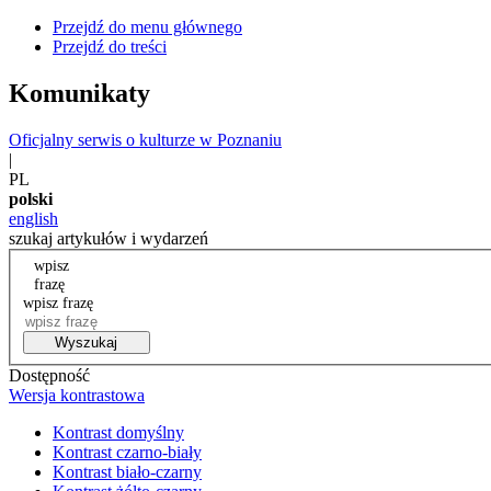
Przejdź do menu głównego
Przejdź do treści
Komunikaty
Oficjalny serwis o kulturze w Poznaniu
|
PL
polski
english
szukaj artykułów i wydarzeń
wpisz
frazę
wpisz frazę
Wyszukaj
Dostępność
Wersja kontrastowa
Kontrast domyślny
Kontrast czarno-biały
Kontrast biało-czarny