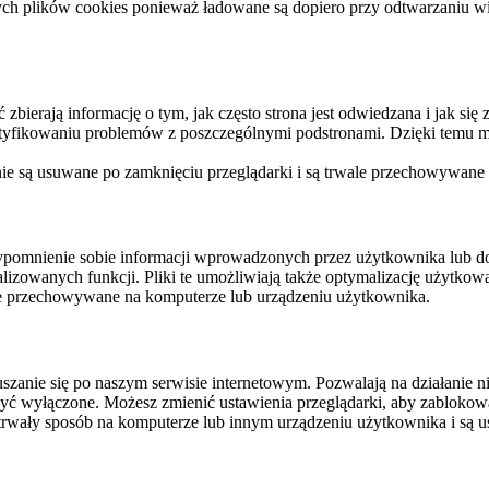
ych plików cookies ponieważ ładowane są dopiero przy odtwarzaniu wid
ierają informację o tym, jak często strona jest odwiedzana i jak się z 
ntyfikowaniu problemów z poszczególnymi podstronami. Dzięki temu mo
 nie są usuwane po zamknięciu przeglądarki i są trwale przechowywane
rzypomnienie sobie informacji wprowadzonych przez użytkownika lub 
nalizowanych funkcji. Pliki te umożliwiają także optymalizację użytko
ale przechowywane na komputerze lub urządzeniu użytkownika.
szanie się po naszym serwisie internetowym. Pozwalają na działanie ni
yć wyłączone. Możesz zmienić ustawienia przeglądarki, aby zablokować
trwały sposób na komputerze lub innym urządzeniu użytkownika i są u