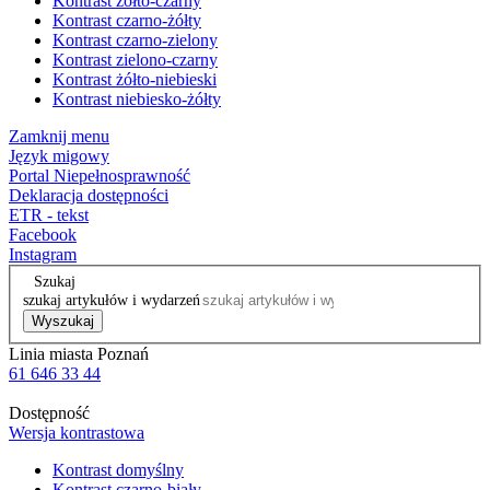
Kontrast żółto-czarny
Kontrast czarno-żółty
Kontrast czarno-zielony
Kontrast zielono-czarny
Kontrast żółto-niebieski
Kontrast niebiesko-żółty
Zamknij menu
Język migowy
Portal Niepełnosprawność
Deklaracja dostępności
ETR - tekst
Facebook
Instagram
Szukaj
szukaj artykułów i wydarzeń
Wyszukaj
Linia miasta Poznań
61 646 33 44
Dostępność
Wersja kontrastowa
Kontrast domyślny
Kontrast czarno-biały