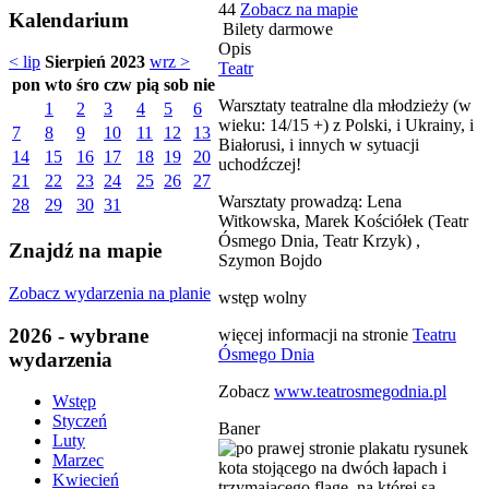
44
Zobacz na mapie
Kalendarium
Bilety darmowe
Opis
< lip
Sierpień 2023
wrz >
Teatr
pon
wto
śro
czw
pią
sob
nie
Warsztaty teatralne dla młodzieży (w
1
2
3
4
5
6
wieku: 14/15 +) z Polski, i Ukrainy, i
7
8
9
10
11
12
13
Białorusi, i innych w sytuacji
14
15
16
17
18
19
20
uchodźczej!
21
22
23
24
25
26
27
Warsztaty prowadzą: Lena
28
29
30
31
Witkowska, Marek Kościółek (Teatr
Ósmego Dnia, Teatr Krzyk) ,
Znajdź na mapie
Szymon Bojdo
Zobacz wydarzenia na planie
wstęp wolny
2026 - wybrane
więcej informacji na stronie
Teatru
Ósmego Dnia
wydarzenia
Zobacz
www.teatrosmegodnia.pl
Wstęp
Styczeń
Baner
Luty
Marzec
Kwiecień