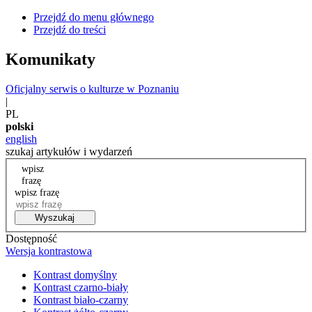
Przejdź do menu głównego
Przejdź do treści
Komunikaty
Oficjalny serwis o kulturze w Poznaniu
|
PL
polski
english
szukaj artykułów i wydarzeń
wpisz
frazę
wpisz frazę
Wyszukaj
Dostępność
Wersja kontrastowa
Kontrast domyślny
Kontrast czarno-biały
Kontrast biało-czarny