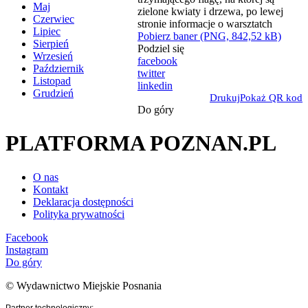
Maj
Czerwiec
Lipiec
Pobierz baner (PNG, 842,52 kB)
Sierpień
Podziel się
Wrzesień
facebook
Październik
twitter
Listopad
linkedin
Grudzień
Drukuj
Pokaż QR kod
Do góry
PLATFORMA POZNAN.PL
O nas
Kontakt
Deklaracja dostępności
Polityka prywatności
Facebook
Instagram
Do góry
© Wydawnictwo Miejskie Posnania
Partner technologiczny: