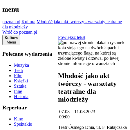
menu
poznan.pl
Kultura
Młodość jako akt twórczy - warsztaty teatralne
dla młodzieży
Wróć do poznan.pl
Powiększ tekst
Kultura
Menu
Polecane wydarzenia
Muzyka
Teatr
Młodość jako akt
Film
Książki
twórczy - warsztaty
Sztuka
teatralne dla
Inne
Historia
młodzieży
Repertuar
07.08 – 11.08.2023
09:00
Kino
Spektakle
Teatr Ósmego Dnia, ul. F. Ratajczaka