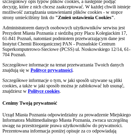
szczegółowy opis typów plików cookies, a następnie podjąć
decyzję, które z nich chcesz zaakceptować. W każdej chwili istnieje
możliwość zarządzania ustawieniami plików cookies - w stopce
strony umieściliśmy link do
"Zmień ustawienia Cookies"
.
Administratorem danych osobowych użytkowników serwisu jest
Prezydent Miasta Poznania z siedzibą przy Placu Kolegiackim 17,
61-841 Poznań, natomiast podmiotem przetwarzającym dane jest
Instytut Chemii Bioorganicznej PAN - Poznańskie Centrum
Superkomputerowo-Sieciowe (PCSS) ul. Noskowskiego 12/14, 61-
704 Poznań.
Szczegółowe informacje na temat przetwarzania Twoich danych
znajdują się w
Polityce prywatności
.
Szczegółowe informacje o tym, w jaki sposób używane są pliki
cookies, a także w jaki sposób można je zablokować lub usunąć,
znajdziesz w
Polityce cookies
.
Cenimy Twoją prywatność
Urząd Miasta Poznania odpowiedzialny za prowadzenie Miejskiego
Informatora Multimedialnego Miasta Poznania, zwraca szczególną
uwagę na przestrzeganie prawa użytkowników do prywatności.
Prezentowana informacja poniżej opisuje za co odpowiadają