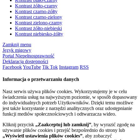
Kontrast biało-czarny
Kontrast żółto-czarny
Kontrast czarno-żółty
Kontrast czarno-zielony
Kontrast zielono-czarny
Kontrast żółto-niebieski
Kontrast niebiesko-żółty
Zamknij menu
Język migowy
Portal Niepełnosprawność
Deklaracja dostępności
Facebook
YouTube
Tik Tok
Instagram
RSS
Informacja o przetwarzaniu danych
Nasz serwis używa plików cookies. Wykorzystujemy je w celu
świadczenia usług na najwyższym poziomie, w sposób dopasowany
do indywidualnych potrzeb Użytkowników. Dzięki temu możliwe
jest także korzystanie z narzędzi analitycznych oraz udostępnianie
funkcji mediów społecznościowych i odtwarzacza wideo.
Kliknij przycisk
„Zaakceptuj lub zamknij”
, by wyrazić zgodę na
używanie plików cookies i przejść bezpośrednio do strony lub
„Wyświetl ustawienia plików cookies”
, aby zobaczyć