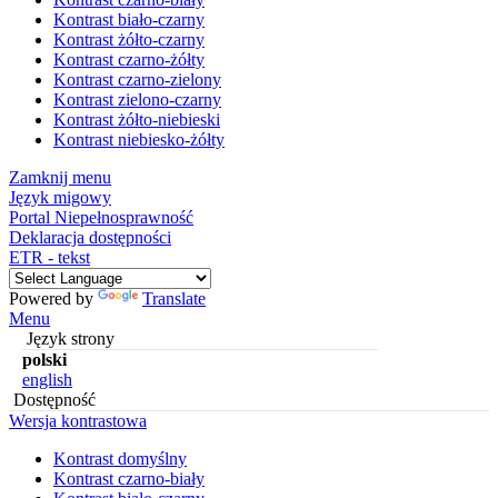
Kontrast biało-czarny
Kontrast żółto-czarny
Kontrast czarno-żółty
Kontrast czarno-zielony
Kontrast zielono-czarny
Kontrast żółto-niebieski
Kontrast niebiesko-żółty
Zamknij menu
Język migowy
Portal Niepełnosprawność
Deklaracja dostępności
ETR - tekst
Powered by
Translate
Menu
Język strony
polski
english
Dostępność
Wersja kontrastowa
Kontrast domyślny
Kontrast czarno-biały