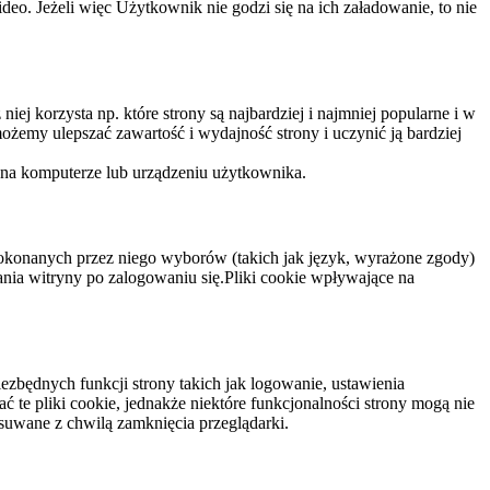
eo. Jeżeli więc Użytkownik nie godzi się na ich załadowanie, to nie
niej korzysta np. które strony są najbardziej i najmniej popularne i w
żemy ulepszać zawartość i wydajność strony i uczynić ją bardziej
 na komputerze lub urządzeniu użytkownika.
dokonanych przez niego wyborów (takich jak język, wyrażone zgody)
wania witryny po zalogowaniu się.Pliki cookie wpływające na
ezbędnych funkcji strony takich jak logowanie, ustawienia
 te pliki cookie, jednakże niektóre funkcjonalności strony mogą nie
suwane z chwilą zamknięcia przeglądarki.