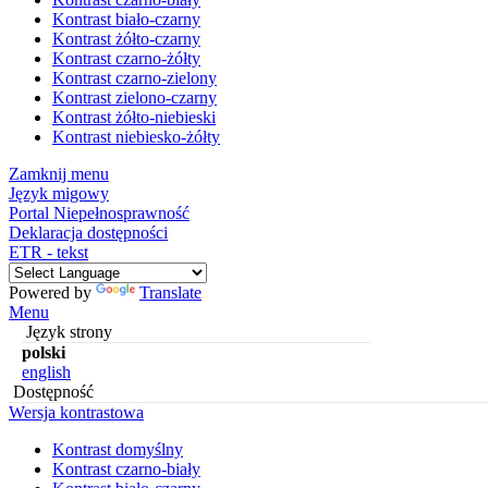
Kontrast biało-czarny
Kontrast żółto-czarny
Kontrast czarno-żółty
Kontrast czarno-zielony
Kontrast zielono-czarny
Kontrast żółto-niebieski
Kontrast niebiesko-żółty
Zamknij menu
Język migowy
Portal Niepełnosprawność
Deklaracja dostępności
ETR - tekst
Powered by
Translate
Menu
Język strony
polski
english
Dostępność
Wersja kontrastowa
Kontrast domyślny
Kontrast czarno-biały