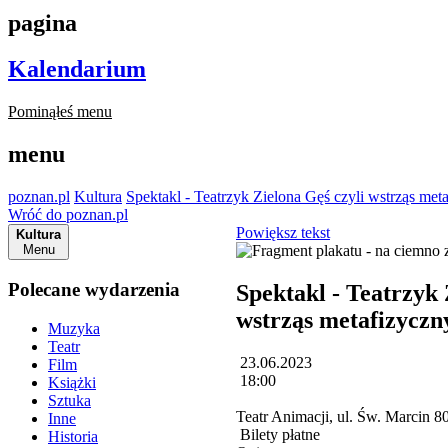
pagina
Kalendarium
Pominąłeś menu
menu
poznan.pl
Kultura
Spektakl - Teatrzyk Zielona Gęś czyli wstrząs met
Wróć do poznan.pl
Powiększ tekst
Kultura
Menu
Polecane wydarzenia
Spektakl - Teatrzyk 
wstrząs metafizyczn
Muzyka
Teatr
23.06.2023
Film
18:00
Książki
Sztuka
Teatr Animacji, ul. Św. Marcin
Inne
Bilety płatne
Historia