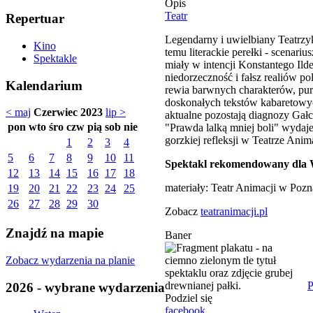
Opis
Teatr
Repertuar
Legendarny i uwielbiany Teatrzyk
Kino
temu literackie perełki - scenari
Spektakle
miały w intencji Konstantego Il
niedorzeczność i fałsz realiów p
Kalendarium
rewia barwnych charakterów, pure
doskonałych tekstów kabaretowyc
< maj
Czerwiec 2023
lip >
aktualne pozostają diagnozy Gał
pon
wto
śro
czw
pią
sob
nie
"Prawda lalką mniej boli" wydaje
gorzkiej refleksji w Teatrze Anima
1
2
3
4
5
6
7
8
9
10
11
Spektakl rekomendowany dla W
12
13
14
15
16
17
18
materiały: Teatr Animacji w Pozn
19
20
21
22
23
24
25
26
27
28
29
30
Zobacz
teatranimacji.pl
Znajdź na mapie
Baner
Zobacz wydarzenia na planie
P
2026 - wybrane wydarzenia
Podziel się
facebook