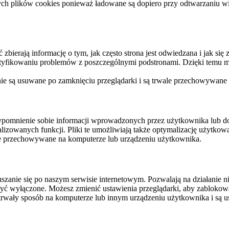
ych plików cookies ponieważ ładowane są dopiero przy odtwarzaniu wid
ierają informację o tym, jak często strona jest odwiedzana i jak się z 
ntyfikowaniu problemów z poszczególnymi podstronami. Dzięki temu mo
 nie są usuwane po zamknięciu przeglądarki i są trwale przechowywane
rzypomnienie sobie informacji wprowadzonych przez użytkownika lub 
nalizowanych funkcji. Pliki te umożliwiają także optymalizację użytko
ale przechowywane na komputerze lub urządzeniu użytkownika.
szanie się po naszym serwisie internetowym. Pozwalają na działanie ni
yć wyłączone. Możesz zmienić ustawienia przeglądarki, aby zablokować
trwały sposób na komputerze lub innym urządzeniu użytkownika i są u