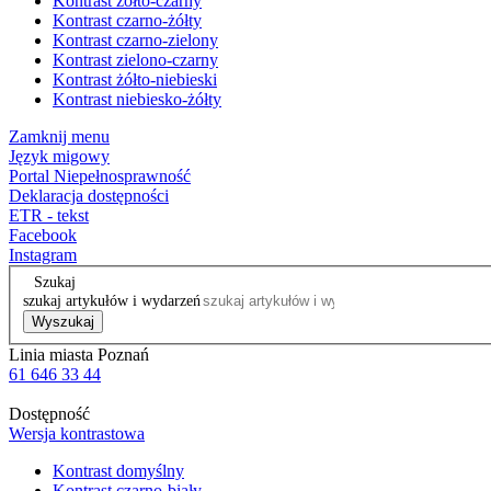
Kontrast żółto-czarny
Kontrast czarno-żółty
Kontrast czarno-zielony
Kontrast zielono-czarny
Kontrast żółto-niebieski
Kontrast niebiesko-żółty
Zamknij menu
Język migowy
Portal Niepełnosprawność
Deklaracja dostępności
ETR - tekst
Facebook
Instagram
Szukaj
szukaj artykułów i wydarzeń
Wyszukaj
Linia miasta Poznań
61 646 33 44
Dostępność
Wersja kontrastowa
Kontrast domyślny
Kontrast czarno-biały