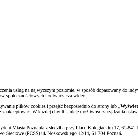
dczenia usług na najwyższym poziomie, w sposób dopasowany do indy
diów społecznościowych i odtwarzacza wideo.
żywanie plików cookies i przejść bezpośrednio do strony lub
„Wyświetl
sz zaakceptować. W każdej chwili istnieje możliwość zarządzania ustaw
ent Miasta Poznania z siedzibą przy Placu Kolegiackim 17, 61-841 P
o-Sieciowe (PCSS) ul. Noskowskiego 12/14, 61-704 Poznań.