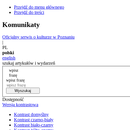
Przejdź do menu głównego
Przejdź do treści
Komunikaty
Oficjalny serwis o kulturze w Poznaniu
|
PL
polski
english
szukaj artykułów i wydarzeń
wpisz
frazę
wpisz frazę
Wyszukaj
Dostępność
Wersja kontrastowa
Kontrast domyślny
Kontrast czarno-biały
Kontrast biało-czarny