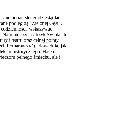
sane ponad siedemdziesiąt lat
rane pod egidą "Zielonej Gęsi",
y codzienności, wskazywać
. "Najmniejszy Teatrzyk Świata" to
ry i teatru oraz celnej pointy
zech Pomarańczy") udowadnia, jak
ekstu historycznego. Hasło
ieczoru pełnego śmiechu, ale i