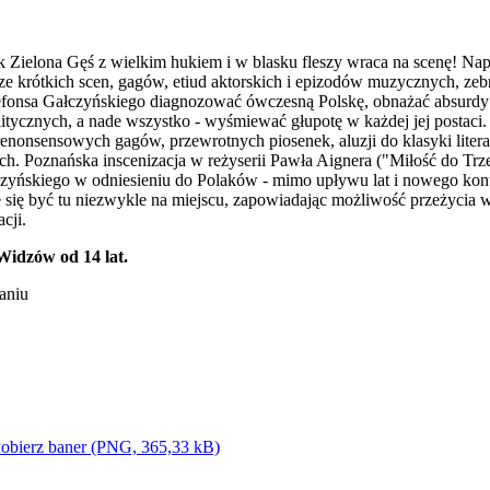
 Zielona Gęś z wielkim hukiem i w blasku fleszy wraca na scenę! Napi
usze krótkich scen, gagów, etiud aktorskich i epizodów muzycznych, zeb
defonsa Gałczyńskiego diagnozować ówczesną Polskę, obnażać absurd
olitycznych, a nade wszystko - wyśmiewać głupotę w każdej jej postaci
nonsensowych gagów, przewrotnych piosenek, aluzji do klasyki literatu
h. Poznańska inscenizacja w reżyserii Pawła Aignera ("Miłość do Tr
czyńskiego w odniesieniu do Polaków - mimo upływu lat i nowego kont
 się być tu niezwykle na miejscu, zapowiadając możliwość przeżycia w
cji.
idzów od 14 lat.
aniu
obierz baner (PNG, 365,33 kB)