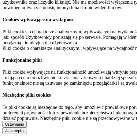
użytkownika oraz liczydło kliknięć. Nie ma możliwości wyłączenia t
powinien odtwarzać udostępnionych na stronie wideo filmów.
Cookies wpływające na wydajność
Pliki cookies o charakterze analitycznym, wpływającym na wydajność zb
jaki sposób Użytkownicy poruszają się po serwisie. Pomagają w ide
przyjazną i intuicyjną dla użytkownika.
Pliki cookie o charakterze analitycznym i wpływające na wydajność
Funkcjonalne pliki
Pliki cookie wpływające na funkcjonalność umożliwiają witrynie p
i mają na celu umożliwienie korzystania z lepszych i bardziej sperso
funkcjonalność nie są usuwane po zamknięciu przeglądarki i są trw
Niezbędne pliki cookies
Te pliki cookie są niezbędne do tego, aby umożliwić prawidłowe poru
preferencji prywatności lub zapewnienie bezpieczeństwa i nie mogą b
działać poprawnie. Niezbędne pliki cookie nie są przechowywane w 
Ustawienia
Zaakceptuj