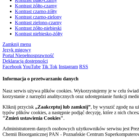
Kontrast biało-czarny
Kontrast żółto-czarny
Kontrast czarno-żółty
Kontrast czarno-zielony
Kontrast zielono-czarny
Kontrast żółto-niebieski
Kontrast niebiesko-żółty
Zamknij menu
Język migowy
Portal Niepełnosprawność
Deklaracja dostępności
Facebook
YouTube
Tik Tok
Instagram
RSS
Informacja o przetwarzaniu danych
Nasz serwis używa plików cookies. Wykorzystujemy je w celu świa
korzystanie z narzędzi analitycznych oraz udostępnianie funkcji me
Kliknij przycisk
„Zaakceptuj lub zamknij”
, by wyrazić zgodę na u
typów plików cookies, a następnie podjąć decyzję, które z nich chce
"Zmień ustawienia Cookies"
.
Administratorem danych osobowych użytkowników serwisu jest Prezyd
Chemii Bioorganicznej PAN - Poznańskie Centrum Superkomputerow