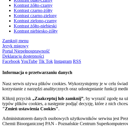
Kontrast biało-czarny
Kontrast żółto-czarny
Kontrast czarno-żółty
Kontrast czarno-zielony
Kontrast zielono-czarny
Kontrast żółto-niebieski
Kontrast niebiesko-żółty
Zamknij menu
Język migowy
Portal Niepełnosprawność
Deklaracja dostępności
Facebook
YouTube
Tik Tok
Instagram
RSS
Informacja o przetwarzaniu danych
Nasz serwis używa plików cookies. Wykorzystujemy je w celu świa
korzystanie z narzędzi analitycznych oraz udostępnianie funkcji me
Kliknij przycisk
„Zaakceptuj lub zamknij”
, by wyrazić zgodę na u
typów plików cookies, a następnie podjąć decyzję, które z nich chce
"Zmień ustawienia Cookies"
.
Administratorem danych osobowych użytkowników serwisu jest Prezyd
Chemii Bioorganicznej PAN - Poznańskie Centrum Superkomputerow