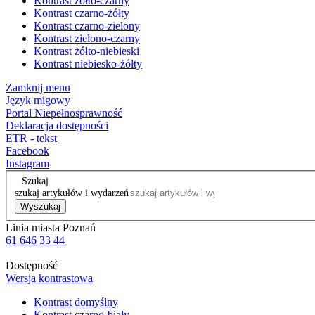
Kontrast żółto-czarny
Kontrast czarno-żółty
Kontrast czarno-zielony
Kontrast zielono-czarny
Kontrast żółto-niebieski
Kontrast niebiesko-żółty
Zamknij menu
Język migowy
Portal Niepełnosprawność
Deklaracja dostępności
ETR - tekst
Facebook
Instagram
Szukaj
szukaj artykułów i wydarzeń
Wyszukaj
Linia miasta Poznań
61 646 33 44
Dostępność
Wersja kontrastowa
Kontrast domyślny
Kontrast czarno-biały