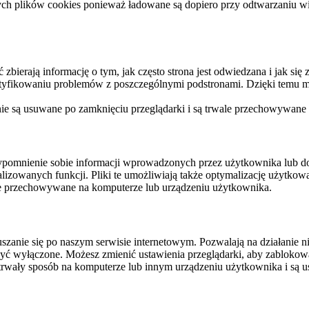
ych plików cookies ponieważ ładowane są dopiero przy odtwarzaniu wid
ierają informację o tym, jak często strona jest odwiedzana i jak się z 
ntyfikowaniu problemów z poszczególnymi podstronami. Dzięki temu mo
 nie są usuwane po zamknięciu przeglądarki i są trwale przechowywane
rzypomnienie sobie informacji wprowadzonych przez użytkownika lub 
nalizowanych funkcji. Pliki te umożliwiają także optymalizację użytko
ale przechowywane na komputerze lub urządzeniu użytkownika.
szanie się po naszym serwisie internetowym. Pozwalają na działanie ni
yć wyłączone. Możesz zmienić ustawienia przeglądarki, aby zablokować
trwały sposób na komputerze lub innym urządzeniu użytkownika i są u