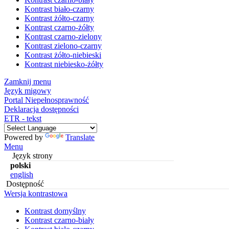
Kontrast biało-czarny
Kontrast żółto-czarny
Kontrast czarno-żółty
Kontrast czarno-zielony
Kontrast zielono-czarny
Kontrast żółto-niebieski
Kontrast niebiesko-żółty
Zamknij menu
Język migowy
Portal Niepełnosprawność
Deklaracja dostępności
ETR - tekst
Powered by
Translate
Menu
Język strony
polski
english
Dostępność
Wersja kontrastowa
Kontrast domyślny
Kontrast czarno-biały