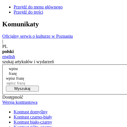
Przejdź do menu głównego
Przejdź do treści
Komunikaty
Oficjalny serwis o kulturze w Poznaniu
|
PL
polski
english
szukaj artykułów i wydarzeń
wpisz
frazę
wpisz frazę
Wyszukaj
Dostępność
Wersja kontrastowa
Kontrast domyślny
Kontrast czarno-biały
Kontrast biało-czarny