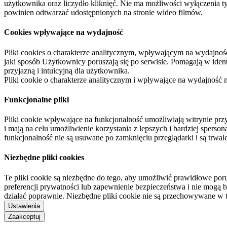
użytkownika oraz liczydło kliknięć. Nie ma możliwości wyłączenia t
powinien odtwarzać udostępnionych na stronie wideo filmów.
Cookies wpływające na wydajność
Pliki cookies o charakterze analitycznym, wpływającym na wydajność zb
jaki sposób Użytkownicy poruszają się po serwisie. Pomagają w ide
przyjazną i intuicyjną dla użytkownika.
Pliki cookie o charakterze analitycznym i wpływające na wydajność
Funkcjonalne pliki
Pliki cookie wpływające na funkcjonalność umożliwiają witrynie p
i mają na celu umożliwienie korzystania z lepszych i bardziej sperso
funkcjonalność nie są usuwane po zamknięciu przeglądarki i są trw
Niezbędne pliki cookies
Te pliki cookie są niezbędne do tego, aby umożliwić prawidłowe poru
preferencji prywatności lub zapewnienie bezpieczeństwa i nie mogą b
działać poprawnie. Niezbędne pliki cookie nie są przechowywane w 
Ustawienia
Zaakceptuj