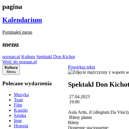
pagina
Kalendarium
Pominąłeś menu
menu
poznan.pl
Kultura
Spektakl Don Kichot
Wróć do poznan.pl
Powiększ tekst
Kultura
Menu
Polecane wydarzenia
Spektakl Don Kicho
Muzyka
27.04.2023
Teatr
19:00
Film
Książki
Aula Artis, (Collegium Da Vinci)
Sztuka
Bilety płatne
Inne
Bilety
Historia
Dostępne stacjonarnie: