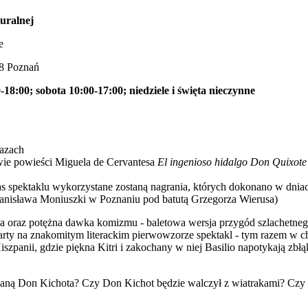
uralnej
e
28 Poznań
-18:00; sobota 10:00-17:00; niedziele i święta nieczynne
razach
awie powieści Miguela de Cervantesa
El ingenioso hidalgo Don Quixote
spektaklu wykorzystane zostaną nagrania, których dokonano w dniac
Stanisława Moniuszki w Poznaniu pod batutą Grzegorza Wierusa)
ia oraz potężna dawka komizmu - baletowa wersja przygód szlachetne
rty na znakomitym literackim pierwowzorze spektakl - tym razem w ch
szpanii, gdzie piękna Kitri i zakochany w niej Basilio napotykają zbł
chaną Don Kichota? Czy Don Kichot będzie walczył z wiatrakami? Cz