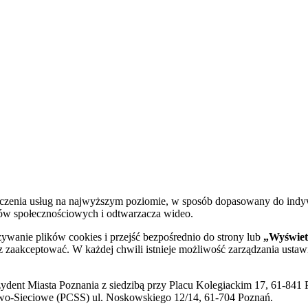
dczenia usług na najwyższym poziomie, w sposób dopasowany do indy
diów społecznościowych i odtwarzacza wideo.
żywanie plików cookies i przejść bezpośrednio do strony lub
„Wyświetl
sz zaakceptować. W każdej chwili istnieje możliwość zarządzania ustaw
ent Miasta Poznania z siedzibą przy Placu Kolegiackim 17, 61-841 P
o-Sieciowe (PCSS) ul. Noskowskiego 12/14, 61-704 Poznań.