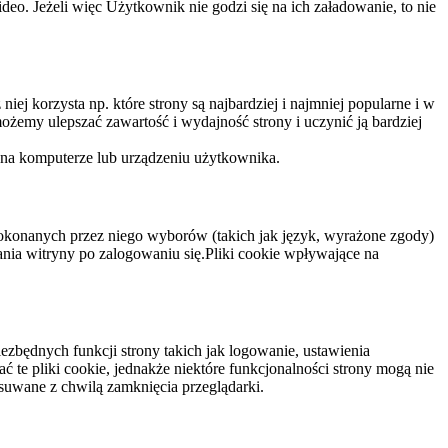
eo. Jeżeli więc Użytkownik nie godzi się na ich załadowanie, to nie
niej korzysta np. które strony są najbardziej i najmniej popularne i w
żemy ulepszać zawartość i wydajność strony i uczynić ją bardziej
 na komputerze lub urządzeniu użytkownika.
dokonanych przez niego wyborów (takich jak język, wyrażone zgody)
wania witryny po zalogowaniu się.Pliki cookie wpływające na
ezbędnych funkcji strony takich jak logowanie, ustawienia
 te pliki cookie, jednakże niektóre funkcjonalności strony mogą nie
suwane z chwilą zamknięcia przeglądarki.