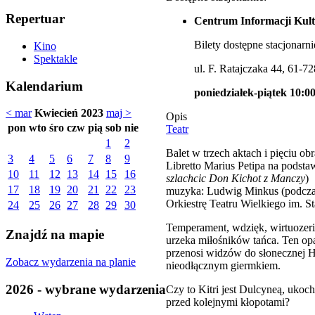
Repertuar
Centrum Informacji Kult
Bilety dostępne stacjonarni
Kino
Spektakle
ul. F. Ratajczaka 44, 61-7
Kalendarium
poniedziałek-piątek 10:00
< mar
Kwiecień 2023
maj >
Opis
pon
wto
śro
czw
pią
sob
nie
Teatr
1
2
Balet w trzech aktach i pięciu ob
3
4
5
6
7
8
9
Libretto Marius Petipa na podst
10
11
12
13
14
15
16
szlachcic Don Kichot z Manczy
)
17
18
19
20
21
22
23
muzyka: Ludwig Minkus (podczas 
Orkiestrę Teatru Wielkiego im. 
24
25
26
27
28
29
30
Temperament, wdzięk, wirtuozer
Znajdź na mapie
urzeka miłośników tańca. Ten opa
przenosi widzów do słonecznej Hi
Zobacz wydarzenia na planie
nieodłącznym giermkiem.
2026 - wybrane wydarzenia
Czy to Kitri jest Dulcyneą, uko
przed kolejnymi kłopotami?