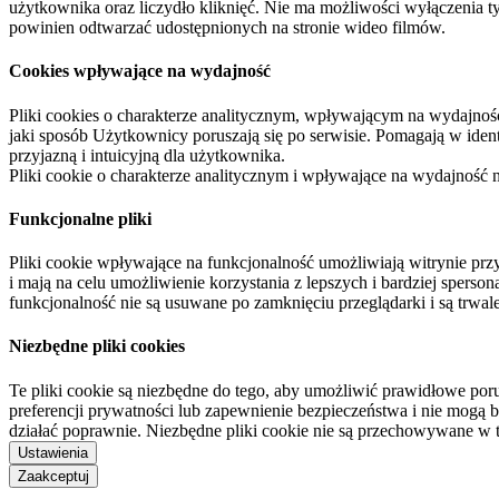
użytkownika oraz liczydło kliknięć. Nie ma możliwości wyłączenia t
powinien odtwarzać udostępnionych na stronie wideo filmów.
Cookies wpływające na wydajność
Pliki cookies o charakterze analitycznym, wpływającym na wydajność zb
jaki sposób Użytkownicy poruszają się po serwisie. Pomagają w ide
przyjazną i intuicyjną dla użytkownika.
Pliki cookie o charakterze analitycznym i wpływające na wydajność
Funkcjonalne pliki
Pliki cookie wpływające na funkcjonalność umożliwiają witrynie p
i mają na celu umożliwienie korzystania z lepszych i bardziej sperso
funkcjonalność nie są usuwane po zamknięciu przeglądarki i są trw
Niezbędne pliki cookies
Te pliki cookie są niezbędne do tego, aby umożliwić prawidłowe poru
preferencji prywatności lub zapewnienie bezpieczeństwa i nie mogą b
działać poprawnie. Niezbędne pliki cookie nie są przechowywane w 
Ustawienia
Zaakceptuj