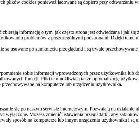
ych plików cookies ponieważ ładowane są dopiero przy odtwarzaniu wid
ierają informację o tym, jak często strona jest odwiedzana i jak się z 
ntyfikowaniu problemów z poszczególnymi podstronami. Dzięki temu mo
 nie są usuwane po zamknięciu przeglądarki i są trwale przechowywane
rzypomnienie sobie informacji wprowadzonych przez użytkownika lub 
nalizowanych funkcji. Pliki te umożliwiają także optymalizację użytko
ale przechowywane na komputerze lub urządzeniu użytkownika.
szanie się po naszym serwisie internetowym. Pozwalają na działanie ni
yć wyłączone. Możesz zmienić ustawienia przeglądarki, aby zablokować
trwały sposób na komputerze lub innym urządzeniu użytkownika i są u