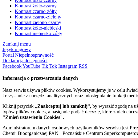
Kontrast biało-czarny
Kontrast żółto-czarny
Kontrast czarno-żółty
Kontrast czarno-zielony
Kontrast zielono-czarny
Kontrast żółto-niebieski
Kontrast niebiesko-żółty
Zamknij menu
Język migowy
Portal Niepełnosprawność
Deklaracja dostępności
Facebook
YouTube
Tik Tok
Instagram
RSS
Informacja o przetwarzaniu danych
Nasz serwis używa plików cookies. Wykorzystujemy je w celu świa
korzystanie z narzędzi analitycznych oraz udostępnianie funkcji me
Kliknij przycisk
„Zaakceptuj lub zamknij”
, by wyrazić zgodę na u
typów plików cookies, a następnie podjąć decyzję, które z nich chce
"Zmień ustawienia Cookies"
.
Administratorem danych osobowych użytkowników serwisu jest Prezyd
Chemii Bioorganicznej PAN - Poznańskie Centrum Superkomputerow