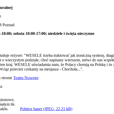
uralnej
e
28 Poznań
-18:00; sobota 10:00-17:00; niedziele i święta nieczynne
uje reżyser: "WESELE trzeba traktować jak ironiczną syntezę, diag
ekst o wieczystym podziale, choć napisany wierszem, mówi do nas wspó
 ten kraj. WESELE uświadamia nam, że Polacy chorują na Polskę i że z t
Wciąż przecież czekamy na mesjasza - Chochoła...".
a stronie
Teatru Nowego
iu
Pobierz baner (JPEG, 22,21 kB)