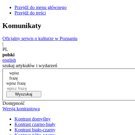
Przejdź do menu głównego
Przejdź do treści
Komunikaty
Oficjalny serwis o kulturze w Poznaniu
|
PL
polski
english
szukaj artykułów i wydarzeń
wpisz
frazę
wpisz frazę
Wyszukaj
Dostępność
Wersja kontrastowa
Kontrast domyślny
Kontrast czarno-biały
Kontrast biało-czarny