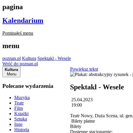
pagina
Kalendarium
Pominąłeś menu
menu
poznan.pl
Kultura
Spektakl - Wesele
Wróć do poznan.pl
Powiększ tekst
Kultura
Menu
Polecane wydarzenia
Spektakl - Wesele
Muzyka
25.04.2023
Teatr
19:00
Film
Książki
Teatr Nowy, Duża Scena, ul. ge
Sztuka
Bilety płatne
Inne
Bilety
Historia
Dostępne stacjonarnie: