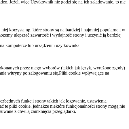
eo. Jeżeli więc Użytkownik nie godzi się na ich załadowanie, to nie
niej korzysta np. które strony są najbardziej i najmniej popularne i w
żemy ulepszać zawartość i wydajność strony i uczynić ją bardziej
 na komputerze lub urządzeniu użytkownika.
dokonanych przez niego wyborów (takich jak język, wyrażone zgody)
wania witryny po zalogowaniu się.Pliki cookie wpływające na
ezbędnych funkcji strony takich jak logowanie, ustawienia
 te pliki cookie, jednakże niektóre funkcjonalności strony mogą nie
suwane z chwilą zamknięcia przeglądarki.