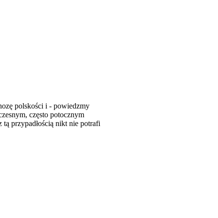
nozę polskości i - powiedzmy
łczesnym, często potocznym
ą przypadłością nikt nie potrafi