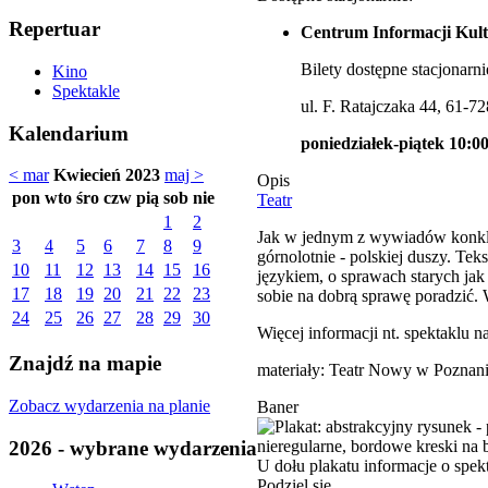
Repertuar
Centrum Informacji Kult
Bilety dostępne stacjonarni
Kino
Spektakle
ul. F. Ratajczaka 44, 61-7
Kalendarium
poniedziałek-piątek 10:00
< mar
Kwiecień 2023
maj >
Opis
pon
wto
śro
czw
pią
sob
nie
Teatr
1
2
Jak w jednym z wywiadów konklud
3
4
5
6
7
8
9
górnolotnie - polskiej duszy. T
10
11
12
13
14
15
16
językiem, o sprawach starych jak
17
18
19
20
21
22
23
sobie na dobrą sprawę poradzić. 
24
25
26
27
28
29
30
Więcej informacji nt. spektaklu n
Znajdź na mapie
materiały: Teatr Nowy w Poznan
Zobacz wydarzenia na planie
Baner
2026 - wybrane wydarzenia
Podziel się