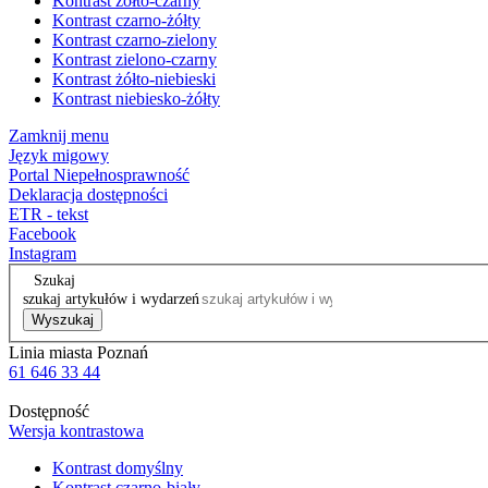
Kontrast żółto-czarny
Kontrast czarno-żółty
Kontrast czarno-zielony
Kontrast zielono-czarny
Kontrast żółto-niebieski
Kontrast niebiesko-żółty
Zamknij menu
Język migowy
Portal Niepełnosprawność
Deklaracja dostępności
ETR - tekst
Facebook
Instagram
Szukaj
szukaj artykułów i wydarzeń
Wyszukaj
Linia miasta Poznań
61 646 33 44
Dostępność
Wersja kontrastowa
Kontrast domyślny
Kontrast czarno-biały