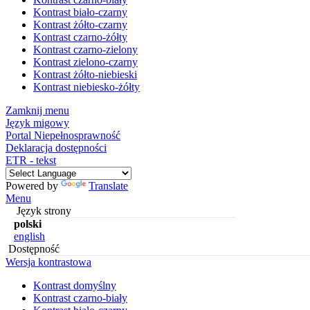
Kontrast biało-czarny
Kontrast żółto-czarny
Kontrast czarno-żółty
Kontrast czarno-zielony
Kontrast zielono-czarny
Kontrast żółto-niebieski
Kontrast niebiesko-żółty
Zamknij menu
Język migowy
Portal Niepełnosprawność
Deklaracja dostępności
ETR - tekst
Powered by
Translate
Menu
Język strony
polski
english
Dostępność
Wersja kontrastowa
Kontrast domyślny
Kontrast czarno-biały