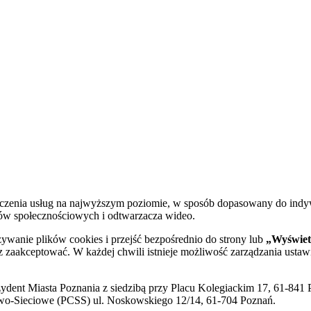
dczenia usług na najwyższym poziomie, w sposób dopasowany do indy
diów społecznościowych i odtwarzacza wideo.
żywanie plików cookies i przejść bezpośrednio do strony lub
„Wyświetl
sz zaakceptować. W każdej chwili istnieje możliwość zarządzania ustaw
ent Miasta Poznania z siedzibą przy Placu Kolegiackim 17, 61-841 P
o-Sieciowe (PCSS) ul. Noskowskiego 12/14, 61-704 Poznań.