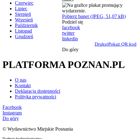
Czerwiec
Lipiec
Sierpień
Pobierz baner (JPEG, 51,07 kB)
Wrzesień
Podziel się
Październik
facebook
Listopad
twitter
Grudzień
linkedin
Drukuj
Pokaż QR kod
Do góry
PLATFORMA POZNAN.PL
O nas
Kontakt
Deklaracja dostępności
Polityka prywatności
Facebook
Instagram
Do góry
© Wydawnictwo Miejskie Posnania
Partner technologiczny: