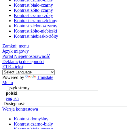
Kontrast biało-czarny
Kontrast żółto-czarny
Kontrast czarno-żółty
Kontrast czarno-zielony
Kontrast zielono-czarny
Kontrast żółto-niebieski
Kontrast niebiesko-żółty
Zamknij menu
Język migowy
Portal Niepełnosprawność
Deklaracja dostępności
ETR - tekst
Powered by
Translate
Menu
Język strony
polski
english
Dostępność
Wersja kontrastowa
Kontrast domyślny
Kontrast czarno-biały