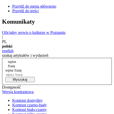
Przejdź do menu głównego
Przejdź do treści
Komunikaty
Oficjalny serwis o kulturze w Poznaniu
|
PL
polski
english
szukaj artykułów i wydarzeń
wpisz
frazę
wpisz frazę
Wyszukaj
Dostępność
Wersja kontrastowa
Kontrast domyślny
Kontrast czarno-biały
Kontrast biało-czarny