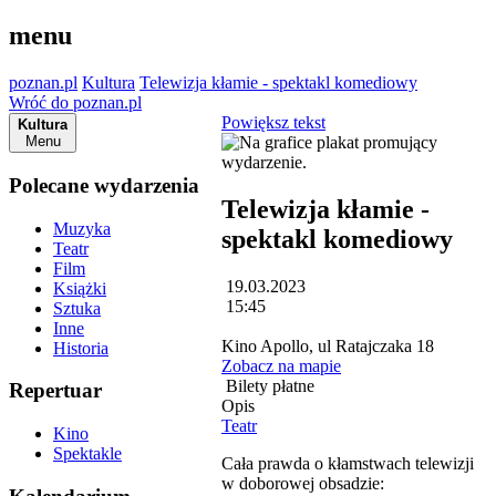
menu
poznan.pl
Kultura
Telewizja kłamie - spektakl komediowy
Wróć do poznan.pl
Powiększ tekst
Kultura
Menu
Polecane wydarzenia
Telewizja kłamie -
Muzyka
spektakl komediowy
Teatr
Film
19.03.2023
Książki
15:45
Sztuka
Inne
Kino Apollo, ul Ratajczaka 18
Historia
Zobacz na mapie
Bilety płatne
Repertuar
Opis
Teatr
Kino
Spektakle
Cała prawda o kłamstwach telewizji
w doborowej obsadzie: