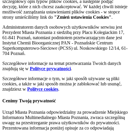
szczegółowy opis typów plików cookies, a następnie podjąć
decyzję, które z nich chcesz zaakceptować. W każdej chwili istnieje
możliwość zarządzania ustawieniami plików cookies - w stopce
strony umieściliśmy link do
"Zmień ustawienia Cookies"
.
Administratorem danych osobowych użytkowników serwisu jest
Prezydent Miasta Poznania z siedzibą przy Placu Kolegiackim 17,
61-841 Poznań, natomiast podmiotem przetwarzającym dane jest
Instytut Chemii Bioorganicznej PAN - Poznańskie Centrum
Superkomputerowo-Sieciowe (PCSS) ul. Noskowskiego 12/14, 61-
704 Poznań.
Szczegółowe informacje na temat przetwarzania Twoich danych
znajdują się w
Polityce prywatności
.
Szczegółowe informacje o tym, w jaki sposób używane są pliki
cookies, a także w jaki sposób można je zablokować lub usunąć,
znajdziesz w
Polityce cookies
.
Cenimy Twoją prywatność
Urząd Miasta Poznania odpowiedzialny za prowadzenie Miejskiego
Informatora Multimedialnego Miasta Poznania, zwraca szczególną
uwagę na przestrzeganie prawa użytkowników do prywatności.
Prezentowana informacja poniżej opisuje za co odpowiadają