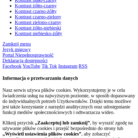
Kontrast biało-czarny
Kontrast żółto-czarny
Kontrast czarno-żółty
Kontrast czarno-zielony
Kontrast zielono-czarny
Kontrast żółto-niebieski
Kontrast niebiesko-żółty
Zamknij menu
Język migowy
Portal Niepełnosprawność
Deklaracja dostępności
Facebook
YouTube
Tik Tok
Instagram
RSS
Informacja o przetwarzaniu danych
Nasz serwis używa plików cookies. Wykorzystujemy je w celu
świadczenia usług na najwyższym poziomie, w sposób dopasowany
do indywidualnych potrzeb Użytkowników. Dzięki temu możliwe
jest także korzystanie z narzędzi analitycznych oraz udostępnianie
funkcji mediów społecznościowych i odtwarzacza wideo.
Kliknij przycisk
„Zaakceptuj lub zamknij”
, by wyrazić zgodę na
używanie plików cookies i przejść bezpośrednio do strony lub
„Wyświetl ustawienia plików cookies”
, aby zobaczyć