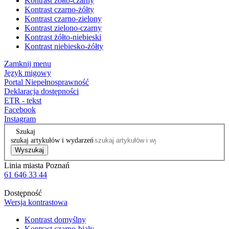
Kontrast żółto-czarny
Kontrast czarno-żółty
Kontrast czarno-zielony
Kontrast zielono-czarny
Kontrast żółto-niebieski
Kontrast niebiesko-żółty
Zamknij menu
Język migowy
Portal Niepełnosprawność
Deklaracja dostępności
ETR - tekst
Facebook
Instagram
Szukaj
szukaj artykułów i wydarzeń
Wyszukaj
Linia miasta Poznań
61 646 33 44
Dostępność
Wersja kontrastowa
Kontrast domyślny
Kontrast czarno-biały