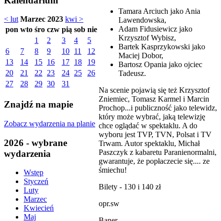
Kalendarium
Tamara Arciuch jako Ania
< lut
Marzec 2023
kwi >
Lawendowska,
Adam Fidusiewicz jako
pon
wto
śro
czw
pią
sob
nie
Krzysztof Wybisz,
1
2
3
4
5
Bartek Kasprzykowski jako
6
7
8
9
10
11
12
Maciej Dobor,
13
14
15
16
17
18
19
Bartosz Opania jako ojciec
20
21
22
23
24
25
26
Tadeusz.
27
28
29
30
31
Na scenie pojawią się też Krzysztof
Zniemiec, Tomasz Karmel i Marcin
Znajdź na mapie
Prochop...i publiczność jako telewidz,
który może wybrać, jaką telewizję
Zobacz wydarzenia na planie
chce oglądać w spektaklu. A do
wyboru jest TVP, TVN, Polsat i TV
2026 - wybrane
Trwam. Autor spektaklu, Michał
Paszczyk z kabaretu Paranienormalni,
wydarzenia
gwarantuje, że popłaczecie się.... ze
śmiechu!
Wstęp
Styczeń
Bilety - 130 i 140 zł
Luty
Marzec
opr.sw
Kwiecień
Maj
Baner