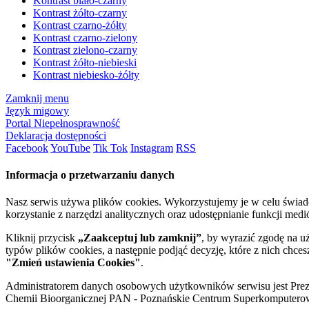
Kontrast biało-czarny
Kontrast żółto-czarny
Kontrast czarno-żółty
Kontrast czarno-zielony
Kontrast zielono-czarny
Kontrast żółto-niebieski
Kontrast niebiesko-żółty
Zamknij menu
Język migowy
Portal Niepełnosprawność
Deklaracja dostępności
Facebook
YouTube
Tik Tok
Instagram
RSS
Informacja o przetwarzaniu danych
Nasz serwis używa plików cookies. Wykorzystujemy je w celu świa
korzystanie z narzędzi analitycznych oraz udostępnianie funkcji me
Kliknij przycisk
„Zaakceptuj lub zamknij”
, by wyrazić zgodę na u
typów plików cookies, a następnie podjąć decyzję, które z nich chce
"Zmień ustawienia Cookies"
.
Administratorem danych osobowych użytkowników serwisu jest Prezyd
Chemii Bioorganicznej PAN - Poznańskie Centrum Superkomputerow