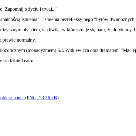
. Zapomnij o życiu i trwaj..."
banalnością istnienia" - istnienia bezrefleksyjnego "bytów dwunożnych"
izycznym błyskiem, tą chwilą, w której zdaje się nam, że dotykamy Ta
e prawie normalny.
ilozoficznym (monadyzmem) S.I. Witkiewicza oraz dramatem: "Maciej
w siedzibie Teatru.
obierz baner (PNG, 53,76 kB)