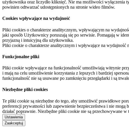
użytkownika oraz liczydło kliknięć. Nie ma możliwości wyłączenia t
powinien odtwarzać udostępnionych na stronie wideo filmów.
Cookies wpływające na wydajność
Pliki cookies o charakterze analitycznym, wpływającym na wydajność zb
jaki sposób Użytkownicy poruszają się po serwisie. Pomagają w ide
przyjazną i intuicyjną dla użytkownika.
Pliki cookie o charakterze analitycznym i wpływające na wydajność
Funkcjonalne pliki
Pliki cookie wpływające na funkcjonalność umożliwiają witrynie p
i mają na celu umożliwienie korzystania z lepszych i bardziej sperso
funkcjonalność nie są usuwane po zamknięciu przeglądarki i są trw
Niezbędne pliki cookies
Te pliki cookie są niezbędne do tego, aby umożliwić prawidłowe poru
preferencji prywatności lub zapewnienie bezpieczeństwa i nie mogą b
działać poprawnie. Niezbędne pliki cookie nie są przechowywane w 
Ustawienia
Zaakceptuj