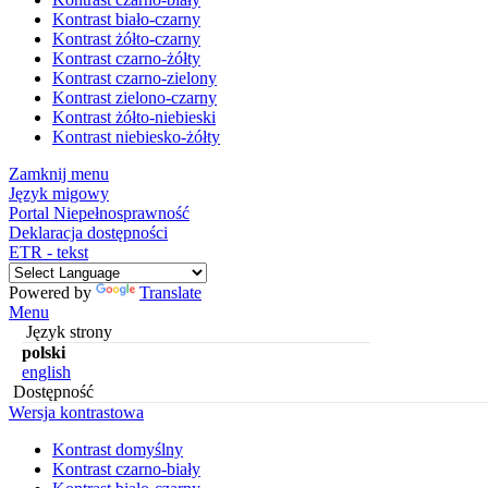
Kontrast biało-czarny
Kontrast żółto-czarny
Kontrast czarno-żółty
Kontrast czarno-zielony
Kontrast zielono-czarny
Kontrast żółto-niebieski
Kontrast niebiesko-żółty
Zamknij menu
Język migowy
Portal Niepełnosprawność
Deklaracja dostępności
ETR - tekst
Powered by
Translate
Menu
Język strony
polski
english
Dostępność
Wersja kontrastowa
Kontrast domyślny
Kontrast czarno-biały