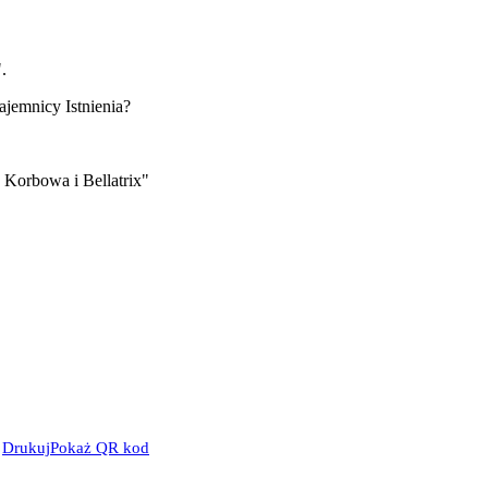
.
jemnicy Istnienia?
 Korbowa i Bellatrix"
Drukuj
Pokaż QR kod