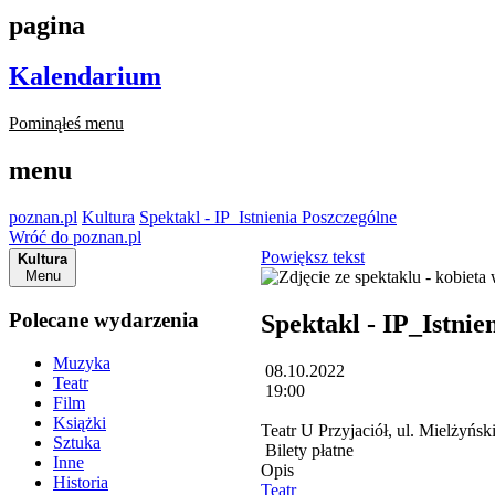
pagina
Kalendarium
Pominąłeś menu
menu
poznan.pl
Kultura
Spektakl - IP_Istnienia Poszczególne
Wróć do poznan.pl
Powiększ tekst
Kultura
Menu
Polecane wydarzenia
Spektakl - IP_Istnie
Muzyka
08.10.2022
Teatr
19:00
Film
Książki
Teatr U Przyjaciół, ul. Mielżyńs
Sztuka
Bilety płatne
Inne
Opis
Historia
Teatr