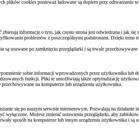
ych plików cookies ponieważ ładowane są dopiero przy odtwarzaniu wid
ierają informację o tym, jak często strona jest odwiedzana i jak się z 
ntyfikowaniu problemów z poszczególnymi podstronami. Dzięki temu mo
 nie są usuwane po zamknięciu przeglądarki i są trwale przechowywane
rzypomnienie sobie informacji wprowadzonych przez użytkownika lub 
nalizowanych funkcji. Pliki te umożliwiają także optymalizację użytko
ale przechowywane na komputerze lub urządzeniu użytkownika.
szanie się po naszym serwisie internetowym. Pozwalają na działanie ni
yć wyłączone. Możesz zmienić ustawienia przeglądarki, aby zablokować
trwały sposób na komputerze lub innym urządzeniu użytkownika i są u