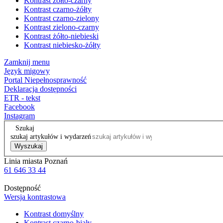
Kontrast żółto-czarny
Kontrast czarno-żółty
Kontrast czarno-zielony
Kontrast zielono-czarny
Kontrast żółto-niebieski
Kontrast niebiesko-żółty
Zamknij menu
Język migowy
Portal Niepełnosprawność
Deklaracja dostępności
ETR - tekst
Facebook
Instagram
Szukaj
szukaj artykułów i wydarzeń
Wyszukaj
Linia miasta Poznań
61 646 33 44
Dostępność
Wersja kontrastowa
Kontrast domyślny
Kontrast czarno-biały