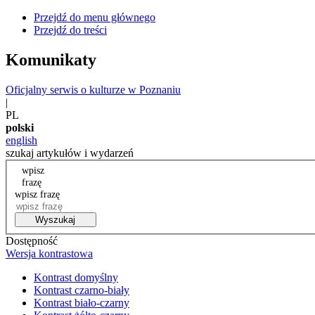
Przejdź do menu głównego
Przejdź do treści
Komunikaty
Oficjalny serwis o kulturze w Poznaniu
|
PL
polski
english
szukaj artykułów i wydarzeń
wpisz
frazę
wpisz frazę
Wyszukaj
Dostępność
Wersja kontrastowa
Kontrast domyślny
Kontrast czarno-biały
Kontrast biało-czarny