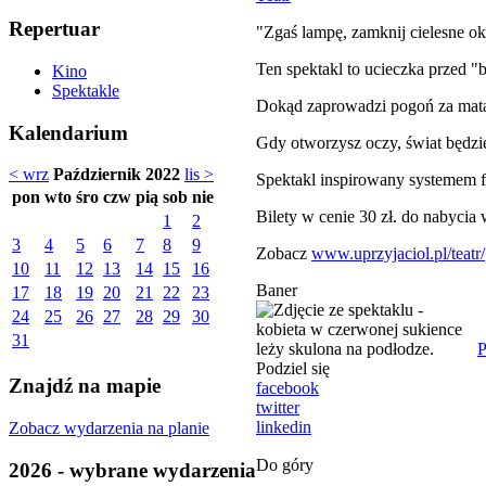
Repertuar
"Zgaś lampę, zamknij cielesne oko
Ten spektakl to ucieczka przed "
Kino
Spektakle
Dokąd zaprowadzi pogoń za mataf
Kalendarium
Gdy otworzysz oczy, świat będzi
< wrz
Październik 2022
lis >
Spektakl inspirowany systemem f
pon
wto
śro
czw
pią
sob
nie
Bilety w cenie 30 zł. do nabycia 
1
2
3
4
5
6
7
8
9
Zobacz
www.uprzyjaciol.pl/teatr/
10
11
12
13
14
15
16
Baner
17
18
19
20
21
22
23
24
25
26
27
28
29
30
31
P
Podziel się
Znajdź na mapie
facebook
twitter
linkedin
Zobacz wydarzenia na planie
Do góry
2026 - wybrane wydarzenia