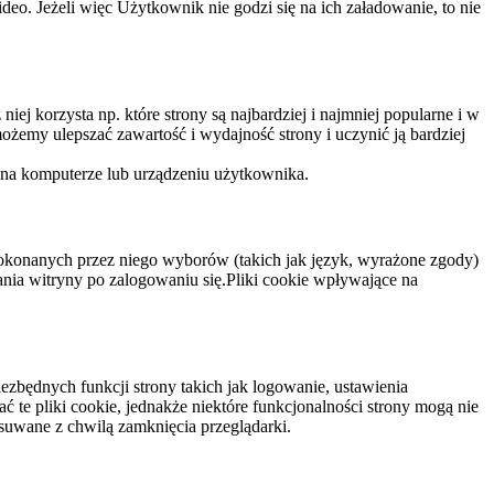
eo. Jeżeli więc Użytkownik nie godzi się na ich załadowanie, to nie
niej korzysta np. które strony są najbardziej i najmniej popularne i w
żemy ulepszać zawartość i wydajność strony i uczynić ją bardziej
 na komputerze lub urządzeniu użytkownika.
dokonanych przez niego wyborów (takich jak język, wyrażone zgody)
wania witryny po zalogowaniu się.Pliki cookie wpływające na
ezbędnych funkcji strony takich jak logowanie, ustawienia
 te pliki cookie, jednakże niektóre funkcjonalności strony mogą nie
suwane z chwilą zamknięcia przeglądarki.