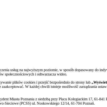
dczenia usług na najwyższym poziomie, w sposób dopasowany do indy
diów społecznościowych i odtwarzacza wideo.
żywanie plików cookies i przejść bezpośrednio do strony lub
„Wyświetl
sz zaakceptować. W każdej chwili istnieje możliwość zarządzania ustaw
ent Miasta Poznania z siedzibą przy Placu Kolegiackim 17, 61-841 P
o-Sieciowe (PCSS) ul. Noskowskiego 12/14, 61-704 Poznań.