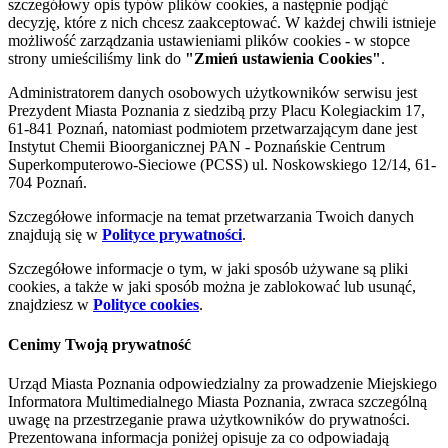
szczegółowy opis typów plików cookies, a następnie podjąć
decyzję, które z nich chcesz zaakceptować. W każdej chwili istnieje
możliwość zarządzania ustawieniami plików cookies - w stopce
strony umieściliśmy link do
"Zmień ustawienia Cookies"
.
Administratorem danych osobowych użytkowników serwisu jest
Prezydent Miasta Poznania z siedzibą przy Placu Kolegiackim 17,
61-841 Poznań, natomiast podmiotem przetwarzającym dane jest
Instytut Chemii Bioorganicznej PAN - Poznańskie Centrum
Superkomputerowo-Sieciowe (PCSS) ul. Noskowskiego 12/14, 61-
704 Poznań.
Szczegółowe informacje na temat przetwarzania Twoich danych
znajdują się w
Polityce prywatności
.
Szczegółowe informacje o tym, w jaki sposób używane są pliki
cookies, a także w jaki sposób można je zablokować lub usunąć,
znajdziesz w
Polityce cookies
.
Cenimy Twoją prywatność
Urząd Miasta Poznania odpowiedzialny za prowadzenie Miejskiego
Informatora Multimedialnego Miasta Poznania, zwraca szczególną
uwagę na przestrzeganie prawa użytkowników do prywatności.
Prezentowana informacja poniżej opisuje za co odpowiadają