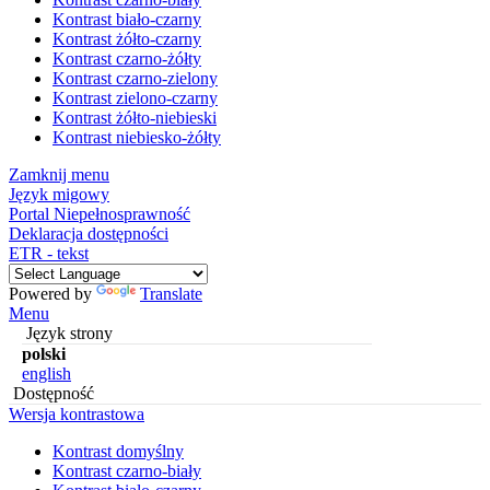
Kontrast biało-czarny
Kontrast żółto-czarny
Kontrast czarno-żółty
Kontrast czarno-zielony
Kontrast zielono-czarny
Kontrast żółto-niebieski
Kontrast niebiesko-żółty
Zamknij menu
Język migowy
Portal Niepełnosprawność
Deklaracja dostępności
ETR - tekst
Powered by
Translate
Menu
Język strony
polski
english
Dostępność
Wersja kontrastowa
Kontrast domyślny
Kontrast czarno-biały