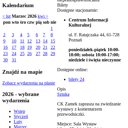
Kalendarium
Bilety
Dostępne stacjonarnie:
< lut
Marzec 2026
kwi >
Centrum Informacji
pon
wto
śro
czw
pią
sob
nie
Kulturalnej
1
ul. F. Ratajczaka 44, 61-728
2
3
4
5
6
7
8
Poznań
9
10
11
12
13
14
15
16
17
18
19
20
21
22
poniedziałek-piątek 10:00-
23
24
25
26
27
28
29
18:00; sobota 10:00-17:00;
niedziele i święta nieczynne
30
31
Dostępne online:
Znajdź na mapie
bilety 24
Zobacz wydarzenia na planie
Opis
2026 - wybrane
Sztuka
wydarzenia
CK Zamek zaprasza na zwiedzanie
wystawy z komentarzem
Wstęp
przewodniczki.
Styczeń
Luty
Miejsce: Sala Wystaw
Marzec