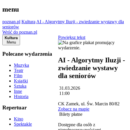
menu
poznan.pl
Kultura
AI - Algorytmy Iluzji - zwiedzanie wystawy dla
seniorów
Wróć do poznan.pl
Powiększ tekst
Kultura
Menu
Polecane wydarzenia
AI - Algorytmy Iluzji -
Muzyka
zwiedzanie wystawy
Teatr
dla seniorów
Film
Książki
Sztuka
31.03.2026
Inne
11:00
Historia
CK Zamek, ul. Św. Marcin 80/82
Repertuar
Zobacz na mapie
Bilety płatne
Kino
Spektakle
Dostępne dla osób z
niepełnosprawnościami