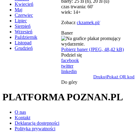
bilety: 25 zł (n), 20 zł (u)
Kwiecień
czas trwania: 60'
Maj
wiek: 14+
Czerwiec
Lipiec
Zobacz
ckzamek.pl/
Sierpień
Wrzesień
Baner
Październik
Listopad
Grudzień
Pobierz baner (JPEG, 48,42 kB)
Podziel się
facebook
twitter
linkedin
Drukuj
Pokaż QR kod
Do góry
PLATFORMA POZNAN.PL
O nas
Kontakt
Deklaracja dostępności
Polityka prywatności