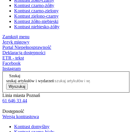
Kontrast żółto-czarny
Kontrast czarno-żółty
Kontrast czarno-zielony
Kontrast zielono-czarny
Kontrast żółto-niebieski
Kontrast niebiesko-żółty
Zamknij menu
Język migowy
Portal Niepełnosprawność
Deklaracja dostępności
ETR - tekst
Facebook
Instagram
Szukaj
szukaj artykułów i wydarzeń
Wyszukaj
Linia miasta Poznań
61 646 33 44
Dostępność
Wersja kontrastowa
Kontrast domyślny
Kontrast czarno-biały