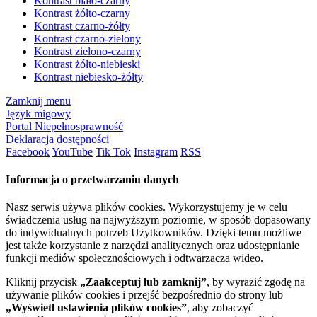
Kontrast biało-czarny
Kontrast żółto-czarny
Kontrast czarno-żółty
Kontrast czarno-zielony
Kontrast zielono-czarny
Kontrast żółto-niebieski
Kontrast niebiesko-żółty
Zamknij menu
Język migowy
Portal Niepełnosprawność
Deklaracja dostępności
Facebook
YouTube
Tik Tok
Instagram
RSS
Informacja o przetwarzaniu danych
Nasz serwis używa plików cookies. Wykorzystujemy je w celu
świadczenia usług na najwyższym poziomie, w sposób dopasowany
do indywidualnych potrzeb Użytkowników. Dzięki temu możliwe
jest także korzystanie z narzędzi analitycznych oraz udostępnianie
funkcji mediów społecznościowych i odtwarzacza wideo.
Kliknij przycisk
„Zaakceptuj lub zamknij”
, by wyrazić zgodę na
używanie plików cookies i przejść bezpośrednio do strony lub
„Wyświetl ustawienia plików cookies”
, aby zobaczyć