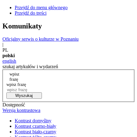
Przejdź do menu głównego
Przejdź do treści
Komunikaty
Oficjalny serwis o kulturze w Poznaniu
|
PL
polski
english
szukaj artykułów i wydarzeń
wpisz
frazę
wpisz frazę
Wyszukaj
Dostępność
Wersja kontrastowa
Kontrast domyślny
Kontrast czarno-biały
Kontrast biało-czarny