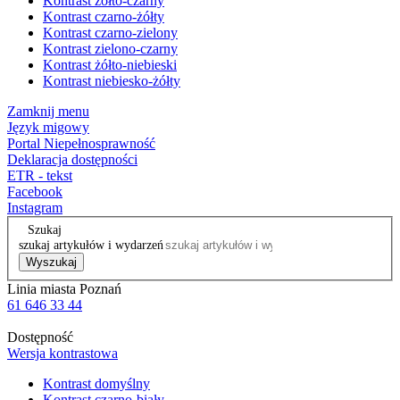
Kontrast żółto-czarny
Kontrast czarno-żółty
Kontrast czarno-zielony
Kontrast zielono-czarny
Kontrast żółto-niebieski
Kontrast niebiesko-żółty
Zamknij menu
Język migowy
Portal Niepełnosprawność
Deklaracja dostępności
ETR - tekst
Facebook
Instagram
Szukaj
szukaj artykułów i wydarzeń
Wyszukaj
Linia miasta Poznań
61 646 33 44
Dostępność
Wersja kontrastowa
Kontrast domyślny
Kontrast czarno-biały