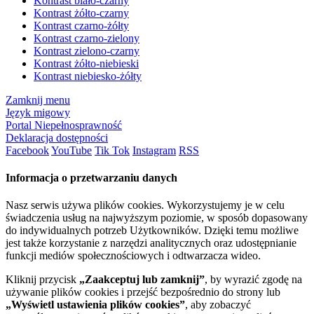
Kontrast biało-czarny
Kontrast żółto-czarny
Kontrast czarno-żółty
Kontrast czarno-zielony
Kontrast zielono-czarny
Kontrast żółto-niebieski
Kontrast niebiesko-żółty
Zamknij menu
Język migowy
Portal Niepełnosprawność
Deklaracja dostępności
Facebook
YouTube
Tik Tok
Instagram
RSS
Informacja o przetwarzaniu danych
Nasz serwis używa plików cookies. Wykorzystujemy je w celu
świadczenia usług na najwyższym poziomie, w sposób dopasowany
do indywidualnych potrzeb Użytkowników. Dzięki temu możliwe
jest także korzystanie z narzędzi analitycznych oraz udostępnianie
funkcji mediów społecznościowych i odtwarzacza wideo.
Kliknij przycisk
„Zaakceptuj lub zamknij”
, by wyrazić zgodę na
używanie plików cookies i przejść bezpośrednio do strony lub
„Wyświetl ustawienia plików cookies”
, aby zobaczyć