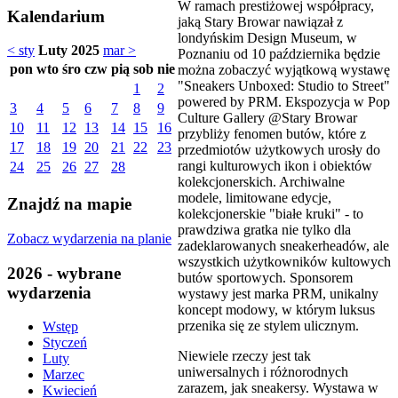
W ramach prestiżowej współpracy,
Kalendarium
jaką Stary Browar nawiązał z
londyńskim Design Museum, w
< sty
Luty 2025
mar >
Poznaniu od 10 października będzie
pon
wto
śro
czw
pią
sob
nie
można zobaczyć wyjątkową wystawę
"Sneakers Unboxed: Studio to Street"
1
2
powered by PRM. Ekspozycja w Pop
3
4
5
6
7
8
9
Culture Gallery @Stary Browar
10
11
12
13
14
15
16
przybliży fenomen butów, które z
17
18
19
20
21
22
23
przedmiotów użytkowych urosły do
rangi kulturowych ikon i obiektów
24
25
26
27
28
kolekcjonerskich. Archiwalne
modele, limitowane edycje,
Znajdź na mapie
kolekcjonerskie "białe kruki" - to
prawdziwa gratka nie tylko dla
Zobacz wydarzenia na planie
zadeklarowanych sneakerheadów, ale
wszystkich użytkowników kultowych
2026 - wybrane
butów sportowych. Sponsorem
wydarzenia
wystawy jest marka PRM, unikalny
koncept modowy, w którym luksus
przenika się ze stylem ulicznym.
Wstęp
Styczeń
Niewiele rzeczy jest tak
Luty
uniwersalnych i różnorodnych
Marzec
zarazem, jak sneakersy. Wystawa w
Kwiecień