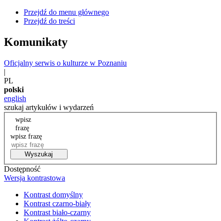
Przejdź do menu głównego
Przejdź do treści
Komunikaty
Oficjalny serwis o kulturze w Poznaniu
|
PL
polski
english
szukaj artykułów i wydarzeń
wpisz
frazę
wpisz frazę
Wyszukaj
Dostępność
Wersja kontrastowa
Kontrast domyślny
Kontrast czarno-biały
Kontrast biało-czarny