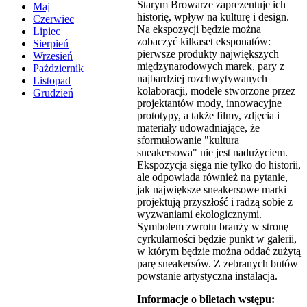
Starym Browarze zaprezentuje ich
Maj
historię, wpływ na kulturę i design.
Czerwiec
Na ekspozycji będzie można
Lipiec
zobaczyć kilkaset eksponatów:
Sierpień
pierwsze produkty największych
Wrzesień
międzynarodowych marek, pary z
Październik
najbardziej rozchwytywanych
Listopad
kolaboracji, modele stworzone przez
Grudzień
projektantów mody, innowacyjne
prototypy, a także filmy, zdjęcia i
materiały udowadniające, że
sformułowanie "kultura
sneakersowa" nie jest nadużyciem.
Ekspozycja sięga nie tylko do historii,
ale odpowiada również na pytanie,
jak największe sneakersowe marki
projektują przyszłość i radzą sobie z
wyzwaniami ekologicznymi.
Symbolem zwrotu branży w stronę
cyrkularności będzie punkt w galerii,
w którym będzie można oddać zużytą
parę sneakersów. Z zebranych butów
powstanie artystyczna instalacja.
Informacje o biletach wstępu: