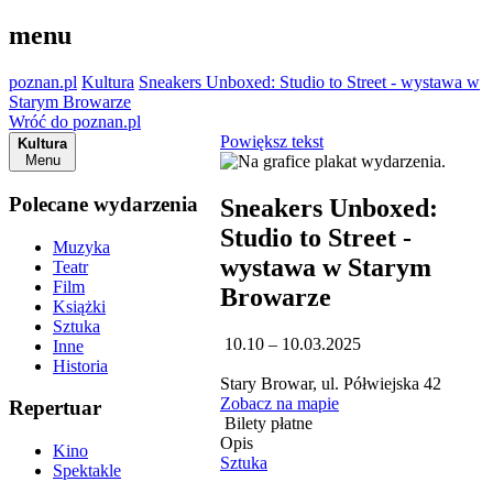
menu
poznan.pl
Kultura
Sneakers Unboxed: Studio to Street - wystawa w
Starym Browarze
Wróć do poznan.pl
Powiększ tekst
Kultura
Menu
Polecane wydarzenia
Sneakers Unboxed:
Studio to Street -
Muzyka
wystawa w Starym
Teatr
Film
Browarze
Książki
Sztuka
10.10 – 10.03.2025
Inne
Historia
Stary Browar, ul. Półwiejska 42
Zobacz na mapie
Repertuar
Bilety płatne
Opis
Kino
Sztuka
Spektakle