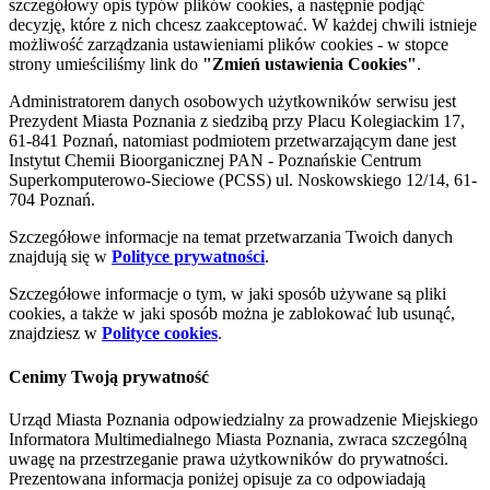
szczegółowy opis typów plików cookies, a następnie podjąć
decyzję, które z nich chcesz zaakceptować. W każdej chwili istnieje
możliwość zarządzania ustawieniami plików cookies - w stopce
strony umieściliśmy link do
"Zmień ustawienia Cookies"
.
Administratorem danych osobowych użytkowników serwisu jest
Prezydent Miasta Poznania z siedzibą przy Placu Kolegiackim 17,
61-841 Poznań, natomiast podmiotem przetwarzającym dane jest
Instytut Chemii Bioorganicznej PAN - Poznańskie Centrum
Superkomputerowo-Sieciowe (PCSS) ul. Noskowskiego 12/14, 61-
704 Poznań.
Szczegółowe informacje na temat przetwarzania Twoich danych
znajdują się w
Polityce prywatności
.
Szczegółowe informacje o tym, w jaki sposób używane są pliki
cookies, a także w jaki sposób można je zablokować lub usunąć,
znajdziesz w
Polityce cookies
.
Cenimy Twoją prywatność
Urząd Miasta Poznania odpowiedzialny za prowadzenie Miejskiego
Informatora Multimedialnego Miasta Poznania, zwraca szczególną
uwagę na przestrzeganie prawa użytkowników do prywatności.
Prezentowana informacja poniżej opisuje za co odpowiadają