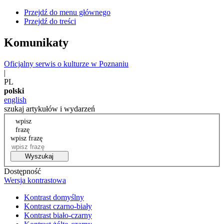
Przejdź do menu głównego
Przejdź do treści
Komunikaty
Oficjalny serwis o kulturze w Poznaniu
|
PL
polski
english
szukaj artykułów i wydarzeń
wpisz
frazę
wpisz frazę
Wyszukaj
Dostępność
Wersja kontrastowa
Kontrast domyślny
Kontrast czarno-biały
Kontrast biało-czarny