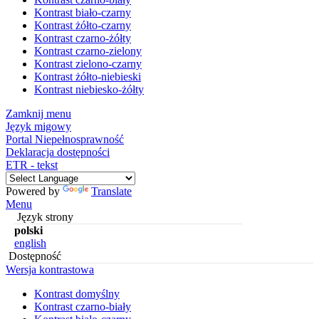
Kontrast biało-czarny
Kontrast żółto-czarny
Kontrast czarno-żółty
Kontrast czarno-zielony
Kontrast zielono-czarny
Kontrast żółto-niebieski
Kontrast niebiesko-żółty
Zamknij menu
Język migowy
Portal Niepełnosprawność
Deklaracja dostępności
ETR - tekst
Powered by
Translate
Menu
Język strony
polski
english
Dostępność
Wersja kontrastowa
Kontrast domyślny
Kontrast czarno-biały