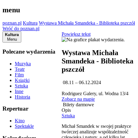
menu
poznan.pl
Kultura
Wystawa Michała Smandeka - Biblioteka pszczół
Wróć do poznan.pl
Powiększ tekst
Kultura
Menu
Polecane wydarzenia
Wystawa Michała
Smandeka - Biblioteka
Muzyka
pszczół
Teatr
Film
Książki
08.11 – 06.12.2024
Sztuka
Inne
Rodriguez Galery, ul. Wodna 13/4
Historia
Zobacz na mapie
Bilety darmowe
Repertuar
Opis
Sztuka
Kino
Michał Smandek w swojej praktyce
Spektakle
twórczej analizuje współzależność
człowieka i natury, a od kilku lat