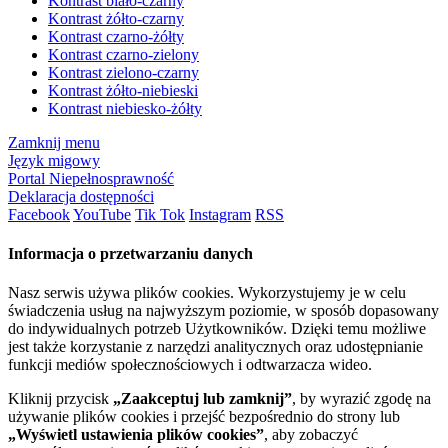
Kontrast biało-czarny
Kontrast żółto-czarny
Kontrast czarno-żółty
Kontrast czarno-zielony
Kontrast zielono-czarny
Kontrast żółto-niebieski
Kontrast niebiesko-żółty
Zamknij menu
Język migowy
Portal Niepełnosprawność
Deklaracja dostępności
Facebook
YouTube
Tik Tok
Instagram
RSS
Informacja o przetwarzaniu danych
Nasz serwis używa plików cookies. Wykorzystujemy je w celu
świadczenia usług na najwyższym poziomie, w sposób dopasowany
do indywidualnych potrzeb Użytkowników. Dzięki temu możliwe
jest także korzystanie z narzędzi analitycznych oraz udostępnianie
funkcji mediów społecznościowych i odtwarzacza wideo.
Kliknij przycisk
„Zaakceptuj lub zamknij”
, by wyrazić zgodę na
używanie plików cookies i przejść bezpośrednio do strony lub
„Wyświetl ustawienia plików cookies”
, aby zobaczyć