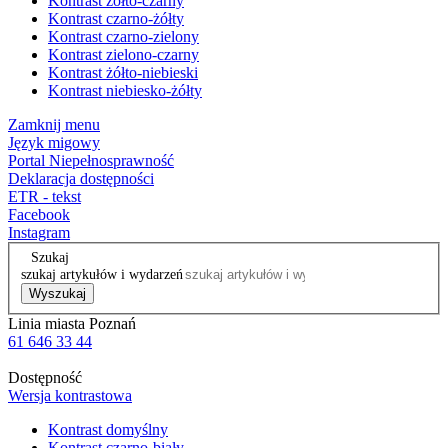
Kontrast żółto-czarny
Kontrast czarno-żółty
Kontrast czarno-zielony
Kontrast zielono-czarny
Kontrast żółto-niebieski
Kontrast niebiesko-żółty
Zamknij menu
Język migowy
Portal Niepełnosprawność
Deklaracja dostępności
ETR - tekst
Facebook
Instagram
Szukaj
szukaj artykułów i wydarzeń
Wyszukaj
Linia miasta Poznań
61 646 33 44
Dostępność
Wersja kontrastowa
Kontrast domyślny
Kontrast czarno-biały