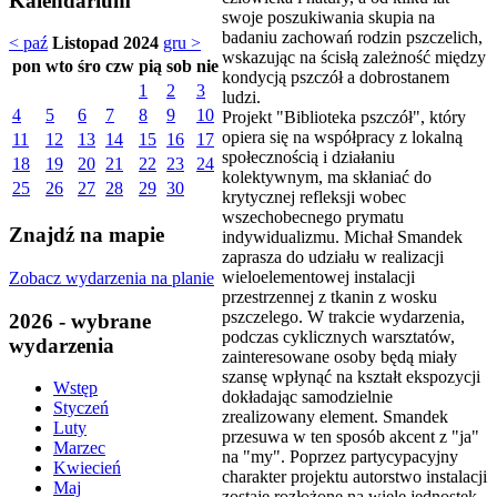
Kalendarium
swoje poszukiwania skupia na
badaniu zachowań rodzin pszczelich,
< paź
Listopad 2024
gru >
wskazując na ścisłą zależność między
pon
wto
śro
czw
pią
sob
nie
kondycją pszczół a dobrostanem
1
2
3
ludzi.
4
5
6
7
8
9
10
Projekt "Biblioteka pszczół", który
opiera się na współpracy z lokalną
11
12
13
14
15
16
17
społecznością i działaniu
18
19
20
21
22
23
24
kolektywnym, ma skłaniać do
25
26
27
28
29
30
krytycznej refleksji wobec
wszechobecnego prymatu
Znajdź na mapie
indywidualizmu. Michał Smandek
zaprasza do udziału w realizacji
wieloelementowej instalacji
Zobacz wydarzenia na planie
przestrzennej z tkanin z wosku
pszczelego. W trakcie wydarzenia,
2026 - wybrane
podczas cyklicznych warsztatów,
wydarzenia
zainteresowane osoby będą miały
szansę wpłynąć na kształt ekspozycji
Wstęp
dokładając samodzielnie
Styczeń
zrealizowany element. Smandek
Luty
przesuwa w ten sposób akcent z "ja"
Marzec
na "my". Poprzez partycypacyjny
Kwiecień
charakter projektu autorstwo instalacji
Maj
zostaje rozłożone na wiele jednostek,