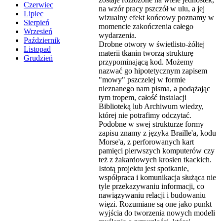
Czerwiec
na wzór pracy pszczół w ulu, a jej
Lipiec
wizualny efekt końcowy poznamy w
Sierpień
momencie zakończenia całego
Wrzesień
wydarzenia.
Październik
Drobne otwory w świetlisto-żółtej
Listopad
materii tkanin tworzą strukturę
Grudzień
przypominającą kod. Możemy
nazwać go hipotetycznym zapisem
"mowy" pszczelej w formie
nieznanego nam pisma, a podążając
tym tropem, całość instalacji
Biblioteką lub Archiwum wiedzy,
której nie potrafimy odczytać.
Podobne w swej strukturze formy
zapisu znamy z języka Braille'a, kodu
Morse'a, z perforowanych kart
pamięci pierwszych komputerów czy
też z żakardowych krosien tkackich.
Istotą projektu jest spotkanie,
współpraca i komunikacja służąca nie
tyle przekazywaniu informacji, co
nawiązywaniu relacji i budowaniu
więzi. Rozumiane są one jako punkt
wyjścia do tworzenia nowych modeli