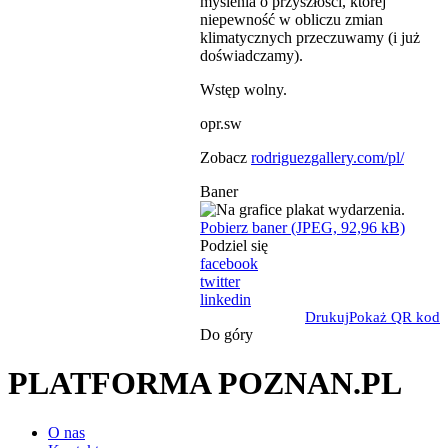
myślenia o przyszłości, której
niepewność w obliczu zmian
klimatycznych przeczuwamy (i już
doświadczamy).
Wstęp wolny.
opr.sw
Zobacz
rodriguezgallery.com/pl/
Baner
Pobierz baner (JPEG, 92,96 kB)
Podziel się
facebook
twitter
linkedin
Drukuj
Pokaż QR kod
Do góry
PLATFORMA POZNAN.PL
O nas