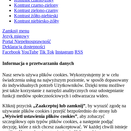
Kontrast czarno-zielony
Kontrast zielono-czarny
Kontrast żółto-niebieski
Kontrast niebiesko-żółty
Zamknij menu
Język migowy
Portal Niepełnosprawność
Deklaracja dostępności
Facebook
YouTube
Tik Tok
Instagram
RSS
Informacja o przetwarzaniu danych
Nasz serwis używa plików cookies. Wykorzystujemy je w celu
świadczenia usług na najwyższym poziomie, w sposób dopasowany
do indywidualnych potrzeb Użytkowników. Dzięki temu możliwe
jest także korzystanie z narzędzi analitycznych oraz udostępnianie
funkcji mediów społecznościowych i odtwarzacza wideo.
Kliknij przycisk
„Zaakceptuj lub zamknij”
, by wyrazić zgodę na
używanie plików cookies i przejść bezpośrednio do strony lub
„Wyświetl ustawienia plików cookies”
, aby zobaczyć
szczegółowy opis typów plików cookies, a następnie podjąć
decyzję, które z nich chcesz zaakceptować. W każdej chwili istnieje