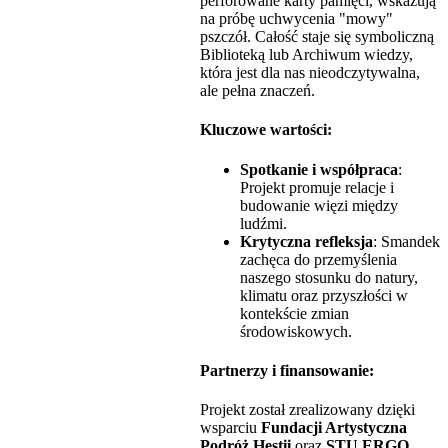
perforowane karty pamięci, wskazują
na próbę uchwycenia "mowy"
pszczół. Całość staje się symboliczną
Biblioteką lub Archiwum wiedzy,
która jest dla nas nieodczytywalna,
ale pełna znaczeń.
Kluczowe wartości:
Spotkanie i współpraca
:
Projekt promuje relacje i
budowanie więzi między
ludźmi.
Krytyczna refleksja
: Smandek
zachęca do przemyślenia
naszego stosunku do natury,
klimatu oraz przyszłości w
kontekście zmian
środowiskowych.
Partnerzy i finansowanie:
Projekt został zrealizowany dzięki
wsparciu
Fundacji Artystyczna
Podróż Hestii
oraz
STU ERGO