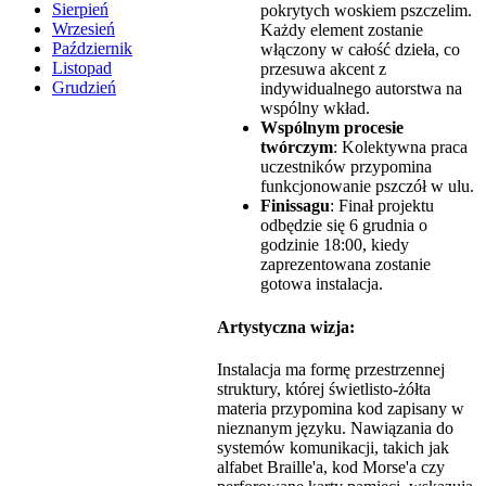
Sierpień
pokrytych woskiem pszczelim.
Wrzesień
Każdy element zostanie
Październik
włączony w całość dzieła, co
Listopad
przesuwa akcent z
Grudzień
indywidualnego autorstwa na
wspólny wkład.
Wspólnym procesie
twórczym
: Kolektywna praca
uczestników przypomina
funkcjonowanie pszczół w ulu.
Finissagu
: Finał projektu
odbędzie się 6 grudnia o
godzinie 18:00, kiedy
zaprezentowana zostanie
gotowa instalacja.
Artystyczna wizja:
Instalacja ma formę przestrzennej
struktury, której świetlisto-żółta
materia przypomina kod zapisany w
nieznanym języku. Nawiązania do
systemów komunikacji, takich jak
alfabet Braille'a, kod Morse'a czy