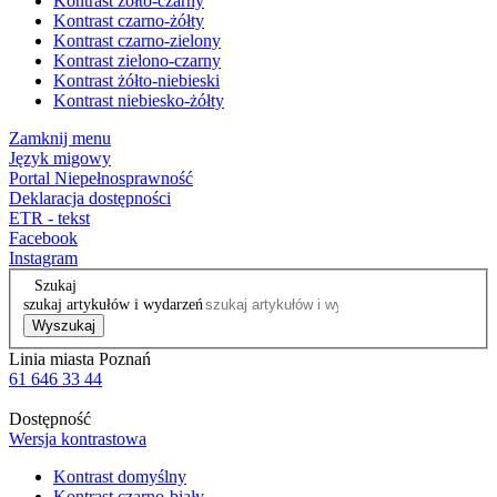
Kontrast żółto-czarny
Kontrast czarno-żółty
Kontrast czarno-zielony
Kontrast zielono-czarny
Kontrast żółto-niebieski
Kontrast niebiesko-żółty
Zamknij menu
Język migowy
Portal Niepełnosprawność
Deklaracja dostępności
ETR - tekst
Facebook
Instagram
Szukaj
szukaj artykułów i wydarzeń
Wyszukaj
Linia miasta Poznań
61 646 33 44
Dostępność
Wersja kontrastowa
Kontrast domyślny
Kontrast czarno-biały