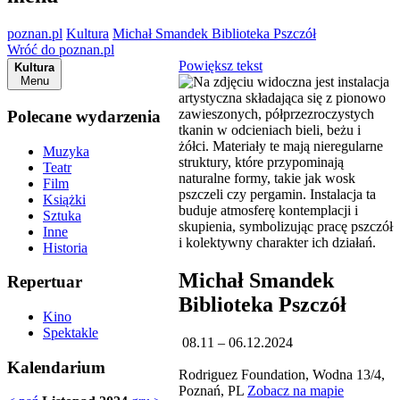
poznan.pl
Kultura
Michał Smandek Biblioteka Pszczół
Wróć do poznan.pl
Powiększ tekst
Kultura
Menu
Polecane wydarzenia
Muzyka
Teatr
Film
Książki
Sztuka
Inne
Historia
Michał Smandek
Repertuar
Biblioteka Pszczół
Kino
Spektakle
08.11 – 06.12.2024
Kalendarium
Rodriguez Foundation, Wodna 13/4,
Poznań, PL
Zobacz na mapie