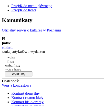
Przejdź do menu głównego
Przejdź do treści
Komunikaty
Oficjalny serwis o kulturze w Poznaniu
|
PL
polski
english
szukaj artykułów i wydarzeń
wpisz
frazę
wpisz frazę
Wyszukaj
Dostępność
Wersja kontrastowa
Kontrast domyślny
Kontrast czarno-biały
Kontrast biało-czarny