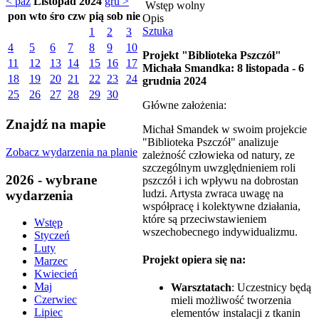
< paź
Listopad 2024
gru >
Wstęp wolny
pon
wto
śro
czw
pią
sob
nie
Opis
Sztuka
1
2
3
4
5
6
7
8
9
10
Projekt "Biblioteka Pszczół"
11
12
13
14
15
16
17
Michała Smandka: 8 listopada - 6
18
19
20
21
22
23
24
grudnia 2024
25
26
27
28
29
30
Główne założenia:
Znajdź na mapie
Michał Smandek w swoim projekcie
"Biblioteka Pszczół" analizuje
Zobacz wydarzenia na planie
zależność człowieka od natury, ze
szczególnym uwzględnieniem roli
2026 - wybrane
pszczół i ich wpływu na dobrostan
ludzi. Artysta zwraca uwagę na
wydarzenia
współpracę i kolektywne działania,
które są przeciwstawieniem
Wstęp
wszechobecnego indywidualizmu.
Styczeń
Luty
Projekt opiera się na:
Marzec
Kwiecień
Maj
Warsztatach
: Uczestnicy będą
Czerwiec
mieli możliwość tworzenia
Lipiec
elementów instalacji z tkanin