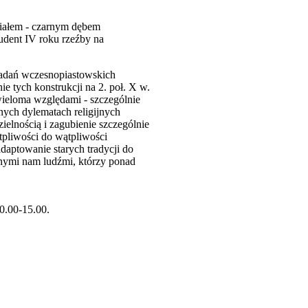
eriałem - czarnym dębem
udent IV roku rzeźby na
badań wczesnopiastowskich
tych konstrukcji na 2. poł. X w.
ieloma względami - szczególnie
nych dylematach religijnych
elnością i zagubienie szczególnie
pliwości do wątpliwości
aptowanie starych tradycji do
nymi nam ludźmi, którzy ponad
0.00-15.00.