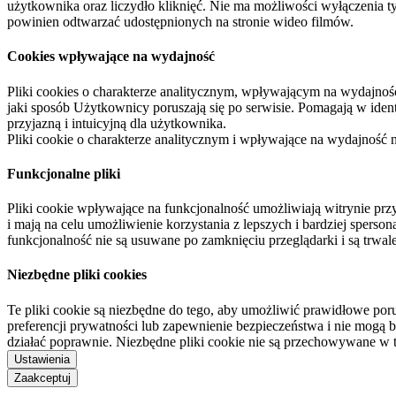
użytkownika oraz liczydło kliknięć. Nie ma możliwości wyłączenia t
powinien odtwarzać udostępnionych na stronie wideo filmów.
Cookies wpływające na wydajność
Pliki cookies o charakterze analitycznym, wpływającym na wydajność zb
jaki sposób Użytkownicy poruszają się po serwisie. Pomagają w ide
przyjazną i intuicyjną dla użytkownika.
Pliki cookie o charakterze analitycznym i wpływające na wydajność
Funkcjonalne pliki
Pliki cookie wpływające na funkcjonalność umożliwiają witrynie p
i mają na celu umożliwienie korzystania z lepszych i bardziej sperso
funkcjonalność nie są usuwane po zamknięciu przeglądarki i są trw
Niezbędne pliki cookies
Te pliki cookie są niezbędne do tego, aby umożliwić prawidłowe poru
preferencji prywatności lub zapewnienie bezpieczeństwa i nie mogą b
działać poprawnie. Niezbędne pliki cookie nie są przechowywane w 
Ustawienia
Zaakceptuj