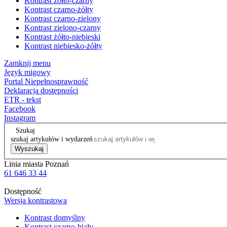
Kontrast żółto-czarny
Kontrast czarno-żółty
Kontrast czarno-zielony
Kontrast zielono-czarny
Kontrast żółto-niebieski
Kontrast niebiesko-żółty
Zamknij menu
Język migowy
Portal Niepełnosprawność
Deklaracja dostępności
ETR - tekst
Facebook
Instagram
Szukaj
szukaj artykułów i wydarzeń
Wyszukaj
Linia miasta Poznań
61 646 33 44
Dostępność
Wersja kontrastowa
Kontrast domyślny
Kontrast czarno-biały