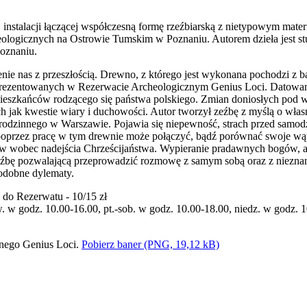
 instalacji łączącej współczesną formę rzeźbiarską z nietypowym mat
logicznych na Ostrowie Tumskim w Poznaniu. Autorem dzieła jest st
oznaniu.
nie nas z przeszłością. Drewno, z którego jest wykonana pochodzi z 
rezentowanych w Rezerwacie Archeologicznym Genius Loci. Datowanie 
ieszkańców rodzącego się państwa polskiego. Zmian doniosłych pod w
h jak kwestie wiary i duchowości. Autor tworzył zeźbę z myślą o włas
dzinnego w Warszawie. Pojawia się niepewność, strach przed samodzi
poprzez pracę w tym drewnie może połączyć, bądź porównać swoje wąt
 wobec nadejścia Chrześcijaństwa. Wypieranie pradawnych bogów, ad
eźbę pozwalającą przeprowadzić rozmowę z samym sobą oraz z niezna
podobne dylematy.
 do Rezerwatu - 10/15 zł
 w godz. 10.00-16.00, pt.-sob. w godz. 10.00-18.00, niedz. w godz. 1
Pobierz baner (PNG, 19,12 kB)