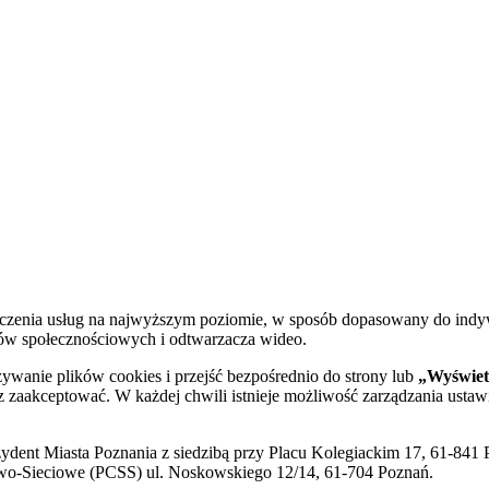
dczenia usług na najwyższym poziomie, w sposób dopasowany do indy
diów społecznościowych i odtwarzacza wideo.
żywanie plików cookies i przejść bezpośrednio do strony lub
„Wyświetl
sz zaakceptować. W każdej chwili istnieje możliwość zarządzania ustaw
ent Miasta Poznania z siedzibą przy Placu Kolegiackim 17, 61-841 P
o-Sieciowe (PCSS) ul. Noskowskiego 12/14, 61-704 Poznań.