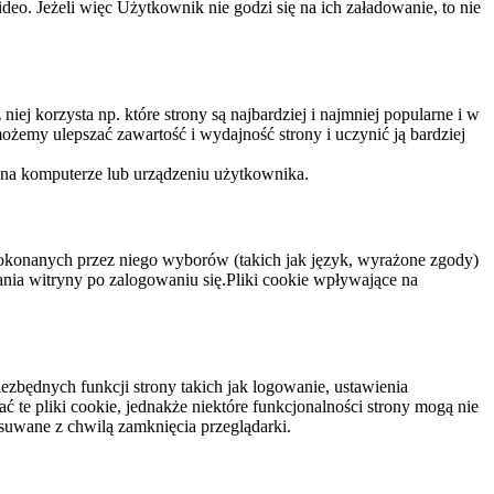
eo. Jeżeli więc Użytkownik nie godzi się na ich załadowanie, to nie
niej korzysta np. które strony są najbardziej i najmniej popularne i w
żemy ulepszać zawartość i wydajność strony i uczynić ją bardziej
 na komputerze lub urządzeniu użytkownika.
dokonanych przez niego wyborów (takich jak język, wyrażone zgody)
wania witryny po zalogowaniu się.Pliki cookie wpływające na
ezbędnych funkcji strony takich jak logowanie, ustawienia
 te pliki cookie, jednakże niektóre funkcjonalności strony mogą nie
suwane z chwilą zamknięcia przeglądarki.