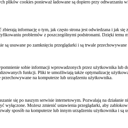
ych plików cookies ponieważ ładowane są dopiero przy odtwarzaniu wid
ierają informację o tym, jak często strona jest odwiedzana i jak się z 
ntyfikowaniu problemów z poszczególnymi podstronami. Dzięki temu mo
 nie są usuwane po zamknięciu przeglądarki i są trwale przechowywane
rzypomnienie sobie informacji wprowadzonych przez użytkownika lub 
nalizowanych funkcji. Pliki te umożliwiają także optymalizację użytko
ale przechowywane na komputerze lub urządzeniu użytkownika.
szanie się po naszym serwisie internetowym. Pozwalają na działanie ni
yć wyłączone. Możesz zmienić ustawienia przeglądarki, aby zablokować
trwały sposób na komputerze lub innym urządzeniu użytkownika i są u