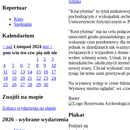
Sztuka
Repertuar
"Krucyforma" to tytuł unikatowej
pochodzącym z wykopalisk archeo
Kino
Uniwersytecie Artystycznym w P
Spektakle
"Krucyforma" ma na celu połącze
Kalendarium
umocnień grodu poznańskiego, p
wskazuje czas przełomowy dla m
< paź
Listopad 2024
gru >
jednak w dziedzinach tak ważnyc
związanych z wyjazdem z domu ro
pon
wto
śro
czw
pią
sob
nie
wobec własnej wiary. Uznał, że 
1
2
3
mieszkańców okolicznych terenów
4
5
6
7
8
9
10
nowej wiary. Chciał wykonać rz
11
12
13
14
15
16
17
tysiąc lat temu sami przeżywali 
18
19
20
21
22
23
24
Na wystawę wstęp w cenie biletu
25
26
27
28
29
30
Wystawę można oglądać: wt.-czw.
Znajdź na mapie
Baner
Zobacz wydarzenia na planie
Plakat
2026 - wybrane wydarzenia
Podziel się