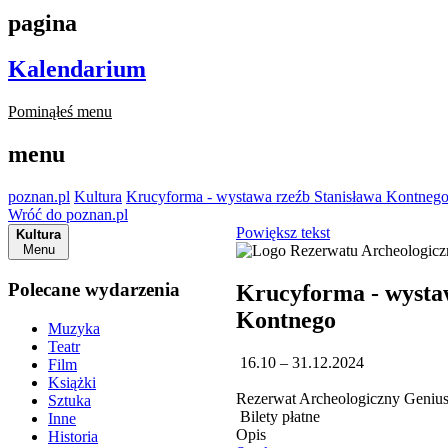
pagina
Kalendarium
Pominąłeś menu
menu
poznan.pl
Kultura
Krucyforma - wystawa rzeźb Stanisława Kontneg
Wróć do poznan.pl
Powiększ tekst
Kultura
Menu
Polecane wydarzenia
Krucyforma - wysta
Kontnego
Muzyka
Teatr
16.10 – 31.12.2024
Film
Książki
Rezerwat Archeologiczny Genius 
Sztuka
Bilety płatne
Inne
Opis
Historia