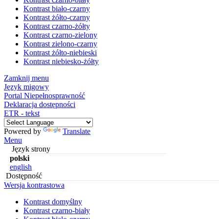
Kontrast biało-czarny
Kontrast żółto-czarny
Kontrast czarno-żółty
Kontrast czarno-zielony
Kontrast zielono-czarny
Kontrast żółto-niebieski
Kontrast niebiesko-żółty
Zamknij menu
Język migowy
Portal Niepełnosprawność
Deklaracja dostępności
ETR - tekst
Powered by
Translate
Menu
Język strony
polski
english
Dostępność
Wersja kontrastowa
Kontrast domyślny
Kontrast czarno-biały