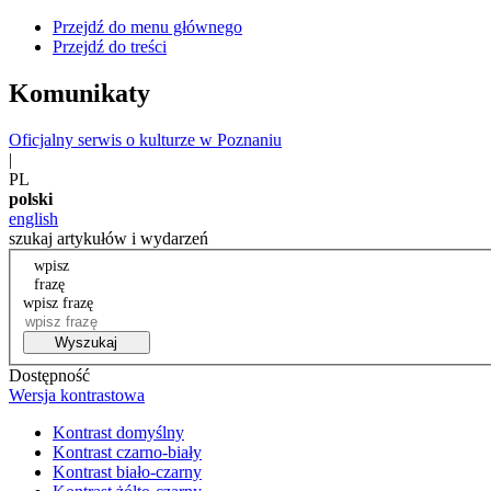
Przejdź do menu głównego
Przejdź do treści
Komunikaty
Oficjalny serwis o kulturze w Poznaniu
|
PL
polski
english
szukaj artykułów i wydarzeń
wpisz
frazę
wpisz frazę
Wyszukaj
Dostępność
Wersja kontrastowa
Kontrast domyślny
Kontrast czarno-biały
Kontrast biało-czarny