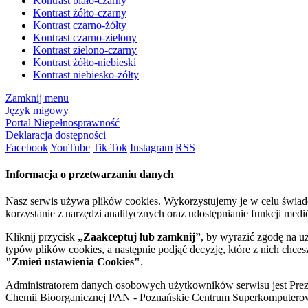
Kontrast biało-czarny
Kontrast żółto-czarny
Kontrast czarno-żółty
Kontrast czarno-zielony
Kontrast zielono-czarny
Kontrast żółto-niebieski
Kontrast niebiesko-żółty
Zamknij menu
Język migowy
Portal Niepełnosprawność
Deklaracja dostępności
Facebook
YouTube
Tik Tok
Instagram
RSS
Informacja o przetwarzaniu danych
Nasz serwis używa plików cookies. Wykorzystujemy je w celu świa
korzystanie z narzędzi analitycznych oraz udostępnianie funkcji me
Kliknij przycisk
„Zaakceptuj lub zamknij”
, by wyrazić zgodę na u
typów plików cookies, a następnie podjąć decyzję, które z nich chce
"Zmień ustawienia Cookies"
.
Administratorem danych osobowych użytkowników serwisu jest Prezyd
Chemii Bioorganicznej PAN - Poznańskie Centrum Superkomputerow