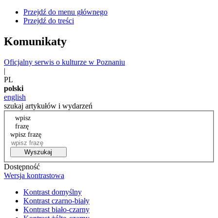
Przejdź do menu głównego
Przejdź do treści
Komunikaty
Oficjalny serwis o kulturze w Poznaniu
|
PL
polski
english
szukaj artykułów i wydarzeń
wpisz
frazę
wpisz frazę
Wyszukaj
Dostępność
Wersja kontrastowa
Kontrast domyślny
Kontrast czarno-biały
Kontrast biało-czarny