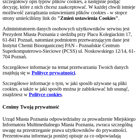
szczegółowy opis typów plików cookies, a następnie podjąć
decyzję, które z nich chcesz zaakceptować. W każdej chwili istnieje
możliwość zarządzania ustawieniami plików cookies - w stopce
strony umieściliśmy link do
"Zmień ustawienia Cookies"
.
Administratorem danych osobowych użytkowników serwisu jest
Prezydent Miasta Poznania z siedzibą przy Placu Kolegiackim 17,
61-841 Poznań, natomiast podmiotem przetwarzającym dane jest
Instytut Chemii Bioorganicznej PAN - Poznańskie Centrum
Superkomputerowo-Sieciowe (PCSS) ul. Noskowskiego 12/14, 61-
704 Poznań.
Szczegółowe informacje na temat przetwarzania Twoich danych
znajdują się w
Polityce prywatności
.
Szczegółowe informacje o tym, w jaki sposób używane są pliki
cookies, a także w jaki sposób można je zablokować lub usunąć,
znajdziesz w
Polityce cookies
.
Cenimy Twoją prywatność
Urząd Miasta Poznania odpowiedzialny za prowadzenie Miejskiego
Informatora Multimedialnego Miasta Poznania, zwraca szczególną
uwagę na przestrzeganie prawa użytkowników do prywatności.
Prezentowana informacja poniżej opisuje za co odpowiadają