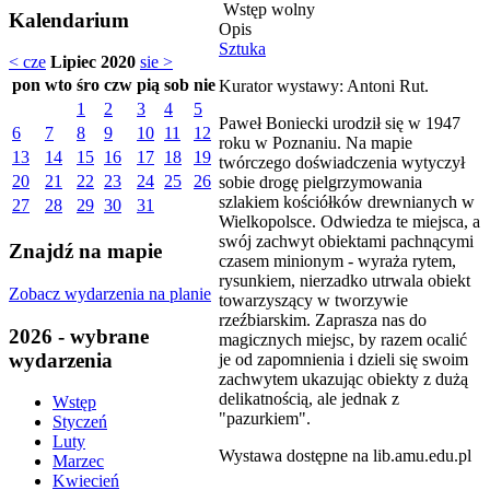
Wstęp wolny
Kalendarium
Opis
Sztuka
< cze
Lipiec 2020
sie >
pon
wto
śro
czw
pią
sob
nie
Kurator wystawy: Antoni Rut.
1
2
3
4
5
Paweł Boniecki urodził się w 1947
6
7
8
9
10
11
12
roku w Poznaniu. Na mapie
13
14
15
16
17
18
19
twórczego doświadczenia wytyczył
20
21
22
23
24
25
26
sobie drogę pielgrzymowania
szlakiem kościółków drewnianych w
27
28
29
30
31
Wielkopolsce. Odwiedza te miejsca, a
swój zachwyt obiektami pachnącymi
Znajdź na mapie
czasem minionym - wyraża rytem,
rysunkiem, nierzadko utrwala obiekt
Zobacz wydarzenia na planie
towarzyszący w tworzywie
rzeźbiarskim. Zaprasza nas do
2026 - wybrane
magicznych miejsc, by razem ocalić
wydarzenia
je od zapomnienia i dzieli się swoim
zachwytem ukazując obiekty z dużą
delikatnością, ale jednak z
Wstęp
"pazurkiem".
Styczeń
Luty
Wystawa dostępne na lib.amu.edu.pl
Marzec
Kwiecień