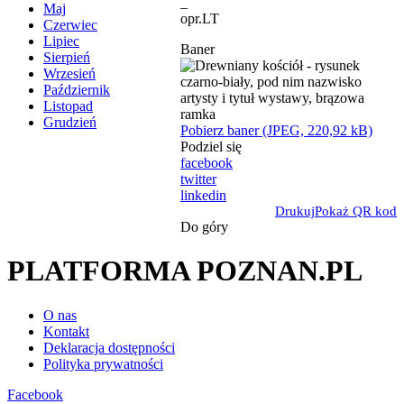
_
Maj
opr.LT
Czerwiec
Lipiec
Baner
Sierpień
Wrzesień
Październik
Listopad
Grudzień
Pobierz baner (JPEG, 220,92 kB)
Podziel się
facebook
twitter
linkedin
Drukuj
Pokaż QR kod
Do góry
PLATFORMA POZNAN.PL
O nas
Kontakt
Deklaracja dostępności
Polityka prywatności
Facebook