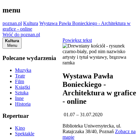
menu
poznan.pl
Kultura
Wystawa Pawła Bonieckiego - Architektura w
grafice - online
Wróć do poznan.pl
Powiększ tekst
Kultura
Menu
Polecane wydarzenia
Muzyka
Wystawa Pawła
Teatr
Film
Bonieckiego -
Książki
Architektura w grafice
Sztuka
Inne
- online
Historia
01.07 – 31.07.2020
Repertuar
Biblioteka Uniwersytecka, ul.
Kino
Ratajczaka 38/40, Poznań
Zobacz na
Spektakle
mapie