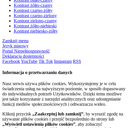
Kontrast biało-czarny
Kontrast żółto-czarny
Kontrast czarno-żółty
Kontrast czarno-zielony
Kontrast zielono-czarny
Kontrast żółto-niebieski
Kontrast niebiesko-żółty
Zamknij menu
Język migowy
Portal Niepełnosprawność
Deklaracja dostępności
Facebook
YouTube
Tik Tok
Instagram
RSS
Informacja o przetwarzaniu danych
Nasz serwis używa plików cookies. Wykorzystujemy je w celu
świadczenia usług na najwyższym poziomie, w sposób dopasowany
do indywidualnych potrzeb Użytkowników. Dzięki temu możliwe
jest także korzystanie z narzędzi analitycznych oraz udostępnianie
funkcji mediów społecznościowych i odtwarzacza wideo.
Kliknij przycisk
„Zaakceptuj lub zamknij”
, by wyrazić zgodę na
używanie plików cookies i przejść bezpośrednio do strony lub
„Wyświetl ustawienia plików cookies”
, aby zobaczyć