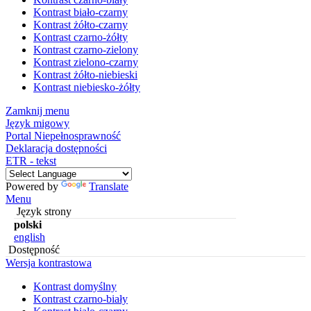
Kontrast biało-czarny
Kontrast żółto-czarny
Kontrast czarno-żółty
Kontrast czarno-zielony
Kontrast zielono-czarny
Kontrast żółto-niebieski
Kontrast niebiesko-żółty
Zamknij menu
Język migowy
Portal Niepełnosprawność
Deklaracja dostępności
ETR - tekst
Powered by
Translate
Menu
Język strony
polski
english
Dostępność
Wersja kontrastowa
Kontrast domyślny
Kontrast czarno-biały