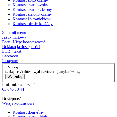
Kontrast żółto-czarny
Kontrast czarno-żółty
Kontrast czarno-zielony
Kontrast zielono-czarny
Kontrast żółto-niebieski
Kontrast niebiesko-żółty
Zamknij menu
Język migowy
Portal Niepełnosprawność
Deklaracja dostępności
ETR - tekst
Facebook
Instagram
Szukaj
szukaj artykułów i wydarzeń
Wyszukaj
Linia miasta Poznań
61 646 33 44
Dostępność
Wersja kontrastowa
Kontrast domyślny
Kontrast czarno-biały