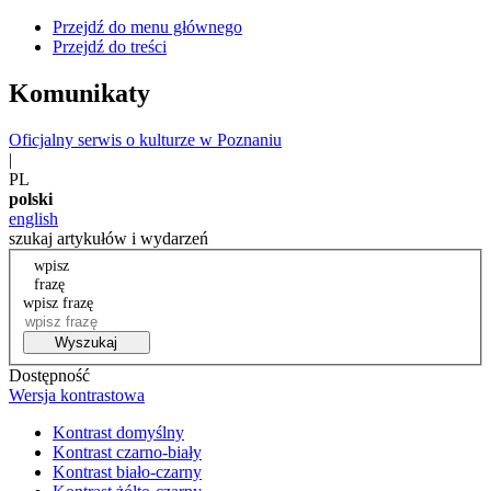
Przejdź do menu głównego
Przejdź do treści
Komunikaty
Oficjalny serwis o kulturze w Poznaniu
|
PL
polski
english
szukaj artykułów i wydarzeń
wpisz
frazę
wpisz frazę
Wyszukaj
Dostępność
Wersja kontrastowa
Kontrast domyślny
Kontrast czarno-biały
Kontrast biało-czarny