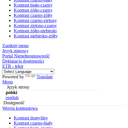
Kontrast biało-czarny
Kontrast żółto-czarny
Kontrast czarno-żółty
Kontrast czarno-zielony
Kontrast zielono-czarny
Kontrast żółto-niebieski
Kontrast niebiesko-żółty
Zamknij menu
Język migowy
Portal Niepełnosprawność
Deklaracja dostępności
ETR - tekst
Powered by
Translate
Menu
Język strony
polski
english
Dostępność
Wersja kontrastowa
Kontrast domyślny
Kontrast czarno-biały