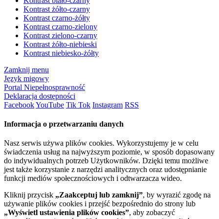
Kontrast biało-czarny
Kontrast żółto-czarny
Kontrast czarno-żółty
Kontrast czarno-zielony
Kontrast zielono-czarny
Kontrast żółto-niebieski
Kontrast niebiesko-żółty
Zamknij menu
Język migowy
Portal Niepełnosprawność
Deklaracja dostępności
Facebook
YouTube
Tik Tok
Instagram
RSS
Informacja o przetwarzaniu danych
Nasz serwis używa plików cookies. Wykorzystujemy je w celu
świadczenia usług na najwyższym poziomie, w sposób dopasowany
do indywidualnych potrzeb Użytkowników. Dzięki temu możliwe
jest także korzystanie z narzędzi analitycznych oraz udostępnianie
funkcji mediów społecznościowych i odtwarzacza wideo.
Kliknij przycisk
„Zaakceptuj lub zamknij”
, by wyrazić zgodę na
używanie plików cookies i przejść bezpośrednio do strony lub
„Wyświetl ustawienia plików cookies”
, aby zobaczyć