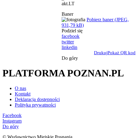
akt.LT
Baner
Pobierz baner (JPEG,
931,79 kB)
Podziel się
facebook
twitter
linkedin
Drukuj
Pokaż QR kod
Do góry
PLATFORMA POZNAN.PL
O nas
Kontakt
Deklaracja dostępności
Polityka prywatności
Facebook
Instagram
Do góry
© Wydawnictwo Miejskie Posnania