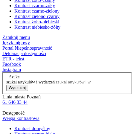
Kontrast żółto-czarny
Kontrast czarno-żółty
Kontrast czarno-zielony
Kontrast zielono-czarny
Kontrast żółto-niebieski
Kontrast niebiesko-żółty
Zamknij menu
Język migowy
Portal Niepełnosprawność
Deklaracja dostępności
ETR - tekst
Facebook
Instagram
Szukaj
szukaj artykułów i wydarzeń
Wyszukaj
Linia miasta Poznań
61 646 33 44
Dostępność
Wersja kontrastowa
Kontrast domyślny
Kontrast czarno-biały