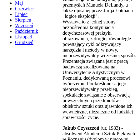
Maj
przemyśleń Manuela DeLandy, a
Czerwiec
także opisanej przez Jurija Łotmana
Lipiec
"logice eksplozji".
Sierpień
Wystawa to z jednej strony
Wrzesień
bezpośrednia kontynuacja
Październik
dotychczasowej praktyki
Listopad
obrazowania, z drugiej równolegle
Grudzień
powstający cykl odkrywający
narzędzia i metody w nowy,
nieprzewidywalny wcześniej sposób.
Prezentacja związana jest z pracą
badawczą zrealizowaną na
Uniwersytecie Artystycznym w
Poznaniu, dedykowaną procesowi
twórczemu. Podkreślone są jego
nieprzewidywalny przebieg,
spekulacje związane z obserwacją
powszechnych przedmiotów i
obiektów sztuki oraz ujawnione ich
wewnętrzne, niezależne od ludzkiej
sprawczości życie.
Jakub Czyszczoń
(ur. 1983) -
absolwent Akademii Sztuk Pięknych
w Poznaniu (dyplom w pracowni