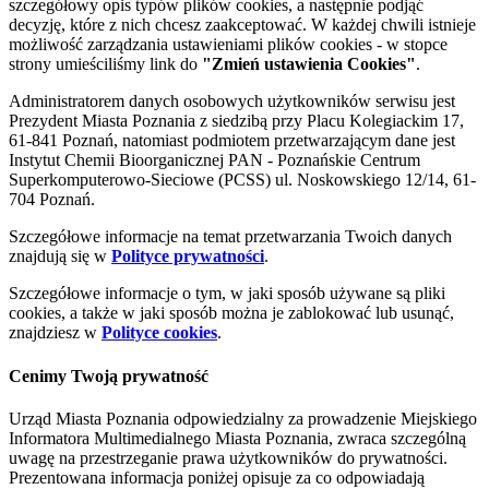
szczegółowy opis typów plików cookies, a następnie podjąć
decyzję, które z nich chcesz zaakceptować. W każdej chwili istnieje
możliwość zarządzania ustawieniami plików cookies - w stopce
strony umieściliśmy link do
"Zmień ustawienia Cookies"
.
Administratorem danych osobowych użytkowników serwisu jest
Prezydent Miasta Poznania z siedzibą przy Placu Kolegiackim 17,
61-841 Poznań, natomiast podmiotem przetwarzającym dane jest
Instytut Chemii Bioorganicznej PAN - Poznańskie Centrum
Superkomputerowo-Sieciowe (PCSS) ul. Noskowskiego 12/14, 61-
704 Poznań.
Szczegółowe informacje na temat przetwarzania Twoich danych
znajdują się w
Polityce prywatności
.
Szczegółowe informacje o tym, w jaki sposób używane są pliki
cookies, a także w jaki sposób można je zablokować lub usunąć,
znajdziesz w
Polityce cookies
.
Cenimy Twoją prywatność
Urząd Miasta Poznania odpowiedzialny za prowadzenie Miejskiego
Informatora Multimedialnego Miasta Poznania, zwraca szczególną
uwagę na przestrzeganie prawa użytkowników do prywatności.
Prezentowana informacja poniżej opisuje za co odpowiadają