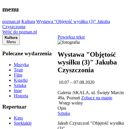
menu
poznan.pl
Kultura
Wystawa "Objętość wysiłku (3)" Jakuba
Czyszczonia
Wróć do poznan.pl
Powiększ tekst
Kultura
Menu
Polecane wydarzenia
Wystawa "Objętość
wysiłku (3)" Jakuba
Muzyka
Czyszczonia
Teatr
Film
Książki
10.07 – 07.08.2020
Sztuka
Inne
Galeria :SKALA, ul. Święty Marcin
Historia
49a, Poznań
Zobacz na mapie
Wstęp wolny
Repertuar
Opis
Sztuka
Kino
Jakub Czyszczoń "Objętość wysiłku
Spektakle
(3)"