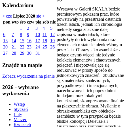
Kalendarium
Wystawa w Galerii SKALA będzie
premierowym pokazem prac, które
< cze
Lipiec 2020
sie >
powstawały na przestrzeni ostatnich
pon
wto
śro
czw
pią
sob
nie
trzech latach, jednak ich chronologia
1
2
3
4
5
niekiedy sięga znacznie dalej -
zapisana w materiałach, które
6
7
8
9
10
11
12
posłużyły do ich wykonania oraz
13
14
15
16
17
18
19
elementach o statusie nieokreślonym
20
21
22
23
24
25
26
przez lata. Obrazy jako asamblaże -
27
28
29
30
31
będące czymś więcej niż jedynie
kolekcją elementów i chaotycznych
Znajdź na mapie
połączeń i niepozwalające się
redukować w prosty sposób do
jednostkowych znaczeń - zbudowane
Zobacz wydarzenia na planie
są z materiałów znalezionych,
przypadkowych i intencjonalnych,
2026 - wybrane
nacechowanych ich poprzednimi
wydarzenia
funkcjami oraz lokalnymi
kontekstami, skompresowane finalnie
Wstęp
na płaszczyźnie obrazu. Myślenie o
Styczeń
obrazie-asamblażu czy obiekcie-
Luty
asamblażu w tym przypadku będzie
Marzec
bliskie koncepcji Deleuze'a i
Kwiecień
Guattariego oraz kontynuujących je