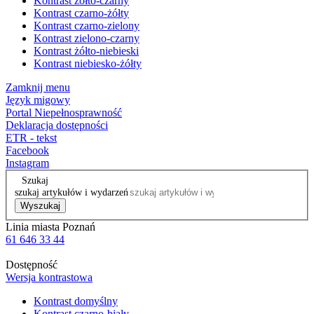
Kontrast żółto-czarny
Kontrast czarno-żółty
Kontrast czarno-zielony
Kontrast zielono-czarny
Kontrast żółto-niebieski
Kontrast niebiesko-żółty
Zamknij menu
Język migowy
Portal Niepełnosprawność
Deklaracja dostępności
ETR - tekst
Facebook
Instagram
Szukaj
szukaj artykułów i wydarzeń
Wyszukaj
Linia miasta Poznań
61 646 33 44
Dostępność
Wersja kontrastowa
Kontrast domyślny
Kontrast czarno-biały