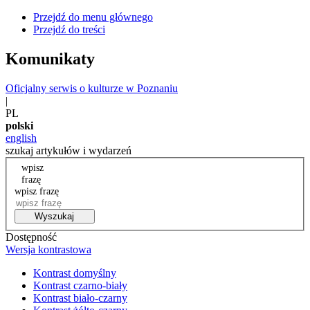
Przejdź do menu głównego
Przejdź do treści
Komunikaty
Oficjalny serwis o kulturze w Poznaniu
|
PL
polski
english
szukaj artykułów i wydarzeń
wpisz
frazę
wpisz frazę
Wyszukaj
Dostępność
Wersja kontrastowa
Kontrast domyślny
Kontrast czarno-biały
Kontrast biało-czarny