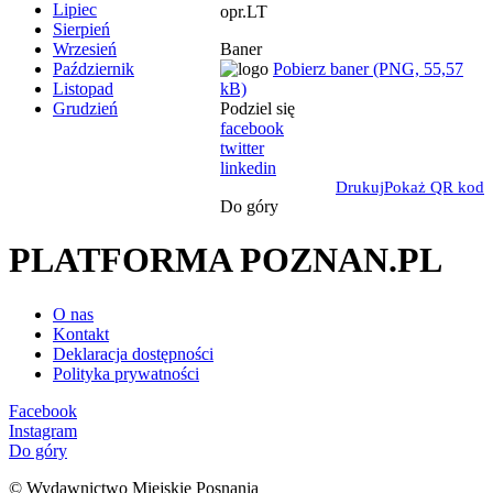
Lipiec
opr.LT
Sierpień
Baner
Wrzesień
Pobierz baner (PNG, 55,57
Październik
kB)
Listopad
Podziel się
Grudzień
facebook
twitter
linkedin
Drukuj
Pokaż QR kod
Do góry
PLATFORMA POZNAN.PL
O nas
Kontakt
Deklaracja dostępności
Polityka prywatności
Facebook
Instagram
Do góry
© Wydawnictwo Miejskie Posnania