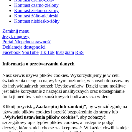
Kontrast czarno-zielony
Kontrast zielono-czarny
Kontrast żółto-niebieski
Kontrast niebiesko-żółty
Zamknij menu
Język migowy
Portal Niepełnosprawność
Deklaracja dostępności
Facebook
YouTube
Tik Tok
Instagram
RSS
Informacja o przetwarzaniu danych
Nasz serwis używa plików cookies. Wykorzystujemy je w celu
świadczenia usług na najwyższym poziomie, w sposób dopasowany
do indywidualnych potrzeb Użytkowników. Dzięki temu możliwe
jest także korzystanie z narzędzi analitycznych oraz udostępnianie
funkcji mediów społecznościowych i odtwarzacza wideo.
Kliknij przycisk
„Zaakceptuj lub zamknij”
, by wyrazić zgodę na
używanie plików cookies i przejść bezpośrednio do strony lub
„Wyświetl ustawienia plików cookies”
, aby zobaczyć
szczegółowy opis typów plików cookies, a następnie podjąć
decyzję, które z nich chcesz zaakceptować. W każdej chwili istnieje