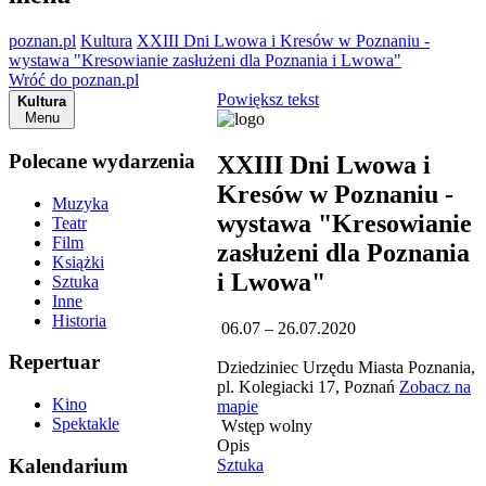
poznan.pl
Kultura
XXIII Dni Lwowa i Kresów w Poznaniu -
wystawa "Kresowianie zasłużeni dla Poznania i Lwowa"
Wróć do poznan.pl
Powiększ tekst
Kultura
Menu
Polecane wydarzenia
XXIII Dni Lwowa i
Kresów w Poznaniu -
Muzyka
wystawa "Kresowianie
Teatr
Film
zasłużeni dla Poznania
Książki
i Lwowa"
Sztuka
Inne
Historia
06.07 – 26.07.2020
Repertuar
Dziedziniec Urzędu Miasta Poznania,
pl. Kolegiacki 17, Poznań
Zobacz na
Kino
mapie
Spektakle
Wstęp wolny
Opis
Kalendarium
Sztuka