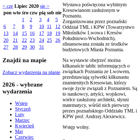
Wystawa poświęcona wybitnym
< cze
Lipiec 2020
sie >
Kresowianom zasłużonym w
pon
wto
śro
czw
pią
sob
nie
Poznaniu.
1
2
3
4
5
Zorganizowana przez poznański
6
7
8
9
10
11
12
Oddział TML i KPW (Towarzystwo
Miłośników Lwowa i Kresów
13
14
15
16
17
18
19
Południowo-Wschodnich),
20
21
22
23
24
25
26
sfinansowana została ze środków
27
28
29
30
31
budżetowych Miasta Poznania.
Znajdź na mapie
Na wystawie obejrzeć można
kilkanaście tablic informujących o
związkach Poznania ze Lwowem,
Zobacz wydarzenia na planie
przedstawiają sylwetki kilkunastu
znamienitych Kresowian, którzy
2026 - wybrane
swoje życie związali z Poznaniem. Są
wydarzenia
to naukowcy, artyści, wojskowi,
wielce zasłużony architekt, słynni
Wstęp
matematycy, wśród nich pierwszy
Styczeń
prezes poznańskiego Oddziału TML i
Luty
KPW prof. Andrzej Alexiewicz.
Marzec
Kwiecień
Wstęp wolny.
Maj
Czerwiec
_