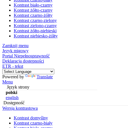
Kontrast biało-czarny
Kontrast żółto-czarny
Kontrast czarno-żółty
Kontrast czarno-zielony
Kontrast zielono-czarny
Kontrast żółto-niebieski
Kontrast niebiesko-żółty
Zamknij menu
Język migowy
Portal Niepełnosprawność
Deklaracja dostępności
ETR - tekst
Powered by
Translate
Menu
Język strony
polski
english
Dostępność
Wersja kontrastowa
Kontrast domyślny
Kontrast czarno-biały