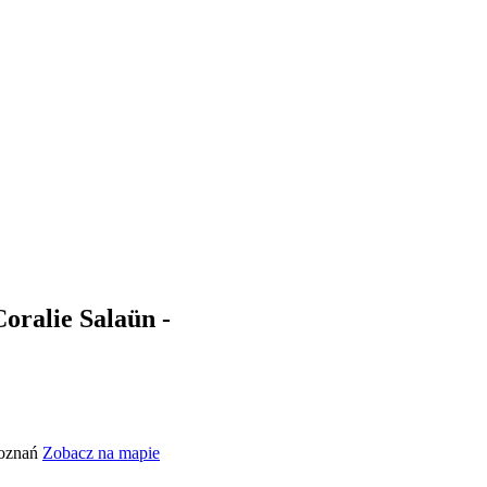
oralie Salaün -
Poznań
Zobacz na mapie