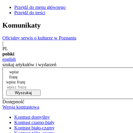
Przejdź do menu głównego
Przejdź do treści
Komunikaty
Oficjalny serwis o kulturze w Poznaniu
|
PL
polski
english
szukaj artykułów i wydarzeń
wpisz
frazę
wpisz frazę
Wyszukaj
Dostępność
Wersja kontrastowa
Kontrast domyślny
Kontrast czarno-biały
Kontrast biało-czarny