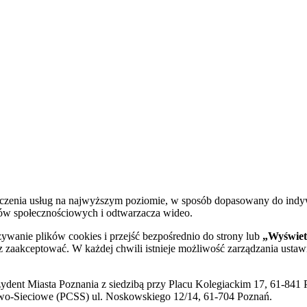
dczenia usług na najwyższym poziomie, w sposób dopasowany do indy
diów społecznościowych i odtwarzacza wideo.
żywanie plików cookies i przejść bezpośrednio do strony lub
„Wyświetl
sz zaakceptować. W każdej chwili istnieje możliwość zarządzania ustaw
ent Miasta Poznania z siedzibą przy Placu Kolegiackim 17, 61-841 P
o-Sieciowe (PCSS) ul. Noskowskiego 12/14, 61-704 Poznań.