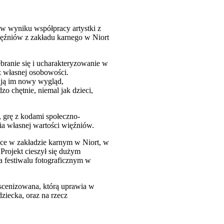
w wyniku współpracy artystki z
ięźniów z zakładu karnego w Niort
branie się i ucharakteryzowanie w
z własnej osobowości.
ają im nowy wygląd,
zo chętnie, niemal jak dzieci,
, grę z kodami społeczno-
cia własnej wartości więźniów.
sce w zakładzie karnym w Niort, w
Projekt cieszył się dużym
 festiwalu fotograficznym w
inscenizowana, którą uprawia w
ziecka, oraz na rzecz