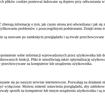
ych plików cookies ponieważ ładowane są dopiero przy odtwarzaniu wid
ierają informację o tym, jak często strona jest odwiedzana i jak się z 
ntyfikowaniu problemów z poszczególnymi podstronami. Dzięki temu mo
 nie są usuwane po zamknięciu przeglądarki i są trwale przechowywane
rzypomnienie sobie informacji wprowadzonych przez użytkownika lub 
nalizowanych funkcji. Pliki te umożliwiają także optymalizację użytko
ale przechowywane na komputerze lub urządzeniu użytkownika.
szanie się po naszym serwisie internetowym. Pozwalają na działanie ni
yć wyłączone. Możesz zmienić ustawienia przeglądarki, aby zablokować
trwały sposób na komputerze lub innym urządzeniu użytkownika i są u