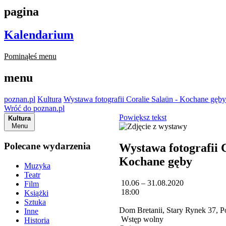
pagina
Kalendarium
Pominąłeś menu
menu
poznan.pl
Kultura
Wystawa fotografii Coralie Salaün - Kochane gęby
Wróć do poznan.pl
Powiększ tekst
Kultura
Menu
Polecane wydarzenia
Wystawa fotografii C
Kochane gęby
Muzyka
Teatr
10.06 – 31.08.2020
Film
18:00
Książki
Sztuka
Dom Bretanii, Stary Rynek 37, 
Inne
Wstęp wolny
Historia