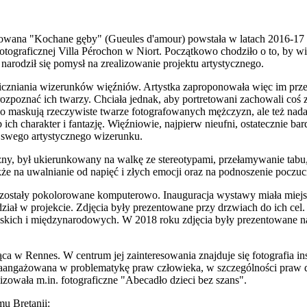
łowana "Kochane gęby" (Gueules d'amour) powstała w latach 2016-17 
otograficznej Villa Pérochon w Niort. Początkowo chodziło o to, by w
 narodził się pomysł na zrealizowanie projektu artystycznego.
iczniania wizerunków więźniów. Artystka zaproponowała więc im prze
rozpoznać ich twarzy. Chciała jednak, aby portretowani zachowali coś 
ko maskują rzeczywiste twarze fotografowanych mężczyzn, ale też nad
ch charakter i fantazję. Więźniowie, najpierw nieufni, ostatecznie bard
e swego artystycznego wizerunku.
zny, był ukierunkowany na walkę ze stereotypami, przełamywanie tabu
akże na uwalnianie od napięć i złych emocji oraz na podnoszenie poczu
e, zostały pokolorowane komputerowo. Inauguracja wystawy miała miej
iał w projekcie. Zdjęcia były prezentowane przy drzwiach do ich cel. 
skich i międzynarodowych. W 2018 roku zdjęcia były prezentowane na
jąca w Rennes. W centrum jej zainteresowania znajduje się fotografia 
 zaangażowana w problematykę praw człowieka, w szczególności praw d
izowała m.in. fotograficzne "Abecadło dzieci bez szans".
 Bretanii: