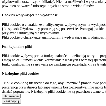
użytkownika oraz liczydło kliknięć. Nie ma możliwości wyłączenia t
powinien odtwarzać udostępnionych na stronie wideo filmów.
Cookies wpływające na wydajność
Pliki cookies o charakterze analitycznym, wpływającym na wydajność zb
jaki sposób Użytkownicy poruszają się po serwisie. Pomagają w ide
przyjazną i intuicyjną dla użytkownika.
Pliki cookie o charakterze analitycznym i wpływające na wydajność
Funkcjonalne pliki
Pliki cookie wpływające na funkcjonalność umożliwiają witrynie p
i mają na celu umożliwienie korzystania z lepszych i bardziej sperso
funkcjonalność nie są usuwane po zamknięciu przeglądarki i są trw
Niezbędne pliki cookies
Te pliki cookie są niezbędne do tego, aby umożliwić prawidłowe poru
preferencji prywatności lub zapewnienie bezpieczeństwa i nie mogą b
działać poprawnie. Niezbędne pliki cookie nie są przechowywane w 
Ustawienia
Zaakceptuj