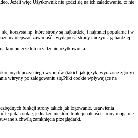
eo. Jeżeli więc Użytkownik nie godzi się na ich załadowanie, to nie
niej korzysta np. które strony są najbardziej i najmniej popularne i w
żemy ulepszać zawartość i wydajność strony i uczynić ją bardziej
 na komputerze lub urządzeniu użytkownika.
dokonanych przez niego wyborów (takich jak język, wyrażone zgody)
wania witryny po zalogowaniu się.Pliki cookie wpływające na
ezbędnych funkcji strony takich jak logowanie, ustawienia
 te pliki cookie, jednakże niektóre funkcjonalności strony mogą nie
suwane z chwilą zamknięcia przeglądarki.