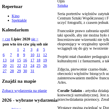
Opis
Sztuka
Repertuar
Seria portretów więźniów zatytu
Kino
Centrum Sztuki Współczesnej i F
Spektakle
uczyć fotografii, z czasem jednak
Kalendarium
Francuskie prawo zabrania upubl
taki sposób, aby nie można było 
< cze
Lipiec 2020
sie >
Inscenizowane wizerunki nie tyl
eksponujący w oryginalny sposób i
pon
wto
śro
czw
pią
sob
nie
wciągnęli się do gry w tworzeni
1
2
3
4
5
6
7
8
9
10
11
12
Projekt miał charakter pedagogic
13
14
15
16
17
18
19
kulturalnymi i z fantazmami, a t
20
21
22
23
24
25
26
Zdjęcia, pierwotnie czarno-biał
27
28
29
30
31
obecności więźniów biorących udz
zainteresowaniem mediów francu
Znajdź na mapie
Arles.
Zobacz wydarzenia na planie
Coralie Salaün
- artystka działa
konwencji surrealistycznej. Jest
przeciwdziałania przemocy. Zreal
2026 - wybrane wydarzenia
Wystawę można zwiedzać w Domu