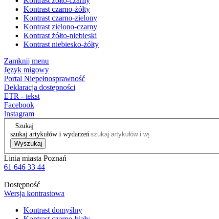
Kontrast żółto-czarny
Kontrast czarno-żółty
Kontrast czarno-zielony
Kontrast zielono-czarny
Kontrast żółto-niebieski
Kontrast niebiesko-żółty
Zamknij menu
Język migowy
Portal Niepełnosprawność
Deklaracja dostępności
ETR - tekst
Facebook
Instagram
Szukaj
szukaj artykułów i wydarzeń
Wyszukaj
Linia miasta Poznań
61 646 33 44
Dostępność
Wersja kontrastowa
Kontrast domyślny
Kontrast czarno-biały