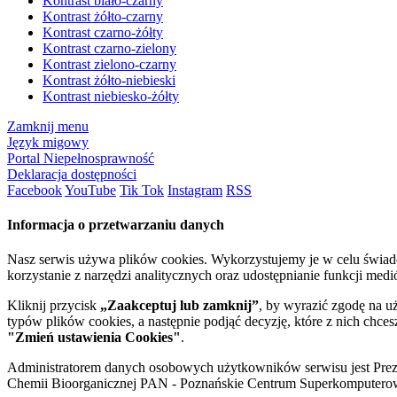
Kontrast biało-czarny
Kontrast żółto-czarny
Kontrast czarno-żółty
Kontrast czarno-zielony
Kontrast zielono-czarny
Kontrast żółto-niebieski
Kontrast niebiesko-żółty
Zamknij menu
Język migowy
Portal Niepełnosprawność
Deklaracja dostępności
Facebook
YouTube
Tik Tok
Instagram
RSS
Informacja o przetwarzaniu danych
Nasz serwis używa plików cookies. Wykorzystujemy je w celu świa
korzystanie z narzędzi analitycznych oraz udostępnianie funkcji me
Kliknij przycisk
„Zaakceptuj lub zamknij”
, by wyrazić zgodę na u
typów plików cookies, a następnie podjąć decyzję, które z nich chce
"Zmień ustawienia Cookies"
.
Administratorem danych osobowych użytkowników serwisu jest Prezyd
Chemii Bioorganicznej PAN - Poznańskie Centrum Superkomputerow