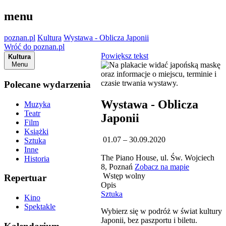
menu
poznan.pl
Kultura
Wystawa - Oblicza Japonii
Wróć do poznan.pl
Powiększ tekst
Kultura
Menu
Polecane wydarzenia
Wystawa - Oblicza
Muzyka
Teatr
Japonii
Film
Książki
01.07 – 30.09.2020
Sztuka
Inne
The Piano House, ul. Św. Wojciech
Historia
8, Poznań
Zobacz na mapie
Wstęp wolny
Repertuar
Opis
Sztuka
Kino
Spektakle
Wybierz się w podróż w świat kultury
Japonii, bez paszportu i biletu.