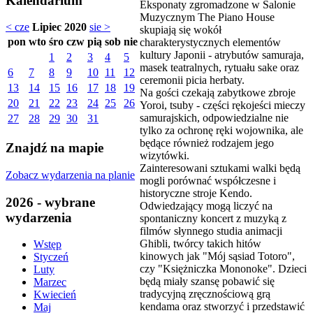
Kalendarium
Eksponaty zgromadzone w Salonie
Muzycznym The Piano House
< cze
Lipiec 2020
sie >
skupiają się wokół
pon
wto
śro
czw
pią
sob
nie
charakterystycznych elementów
kultury Japonii - atrybutów samuraja,
1
2
3
4
5
masek teatralnych, rytuału sake oraz
6
7
8
9
10
11
12
ceremonii picia herbaty.
13
14
15
16
17
18
19
Na gości czekają zabytkowe zbroje
20
21
22
23
24
25
26
Yoroi, tsuby - części rękojeści mieczy
samurajskich, odpowiedzialne nie
27
28
29
30
31
tylko za ochronę ręki wojownika, ale
będące również rodzajem jego
Znajdź na mapie
wizytówki.
Zainteresowani sztukami walki będą
Zobacz wydarzenia na planie
mogli porównać współczesne i
historyczne stroje Kendo.
2026 - wybrane
Odwiedzający mogą liczyć na
wydarzenia
spontaniczny koncert z muzyką z
filmów słynnego studia animacji
Ghibli, twórcy takich hitów
Wstęp
kinowych jak "Mój sąsiad Totoro",
Styczeń
czy "Księżniczka Mononoke". Dzieci
Luty
będą miały szansę pobawić się
Marzec
tradycyjną zręcznościową grą
Kwiecień
kendama oraz stworzyć i przedstawić
Maj