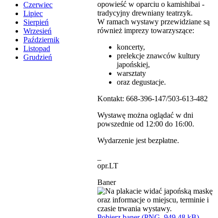
opowieść w oparciu o kamishibai -
Czerwiec
tradycyjny drewniany teatrzyk.
Lipiec
W ramach wystawy przewidziane są
Sierpień
również imprezy towarzyszące:
Wrzesień
Październik
koncerty,
Listopad
prelekcje znawców kultury
Grudzień
japońskiej,
warsztaty
oraz degustacje.
Kontakt: 668-396-147/503-613-482
Wystawę można oglądać w dni
powszednie od 12:00 do 16:00.
Wydarzenie jest bezpłatne.
_
opr.LT
Baner
Pobierz baner (PNG, 949,48 kB)