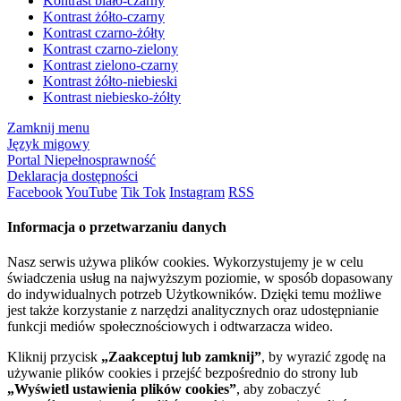
Kontrast biało-czarny
Kontrast żółto-czarny
Kontrast czarno-żółty
Kontrast czarno-zielony
Kontrast zielono-czarny
Kontrast żółto-niebieski
Kontrast niebiesko-żółty
Zamknij menu
Język migowy
Portal Niepełnosprawność
Deklaracja dostępności
Facebook
YouTube
Tik Tok
Instagram
RSS
Informacja o przetwarzaniu danych
Nasz serwis używa plików cookies. Wykorzystujemy je w celu
świadczenia usług na najwyższym poziomie, w sposób dopasowany
do indywidualnych potrzeb Użytkowników. Dzięki temu możliwe
jest także korzystanie z narzędzi analitycznych oraz udostępnianie
funkcji mediów społecznościowych i odtwarzacza wideo.
Kliknij przycisk
„Zaakceptuj lub zamknij”
, by wyrazić zgodę na
używanie plików cookies i przejść bezpośrednio do strony lub
„Wyświetl ustawienia plików cookies”
, aby zobaczyć