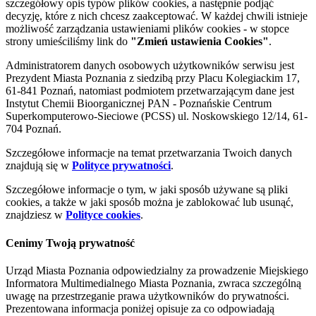
szczegółowy opis typów plików cookies, a następnie podjąć
decyzję, które z nich chcesz zaakceptować. W każdej chwili istnieje
możliwość zarządzania ustawieniami plików cookies - w stopce
strony umieściliśmy link do
"Zmień ustawienia Cookies"
.
Administratorem danych osobowych użytkowników serwisu jest
Prezydent Miasta Poznania z siedzibą przy Placu Kolegiackim 17,
61-841 Poznań, natomiast podmiotem przetwarzającym dane jest
Instytut Chemii Bioorganicznej PAN - Poznańskie Centrum
Superkomputerowo-Sieciowe (PCSS) ul. Noskowskiego 12/14, 61-
704 Poznań.
Szczegółowe informacje na temat przetwarzania Twoich danych
znajdują się w
Polityce prywatności
.
Szczegółowe informacje o tym, w jaki sposób używane są pliki
cookies, a także w jaki sposób można je zablokować lub usunąć,
znajdziesz w
Polityce cookies
.
Cenimy Twoją prywatność
Urząd Miasta Poznania odpowiedzialny za prowadzenie Miejskiego
Informatora Multimedialnego Miasta Poznania, zwraca szczególną
uwagę na przestrzeganie prawa użytkowników do prywatności.
Prezentowana informacja poniżej opisuje za co odpowiadają