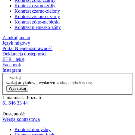
Kontrast żółto-czarny
Kontrast czarno-żółty
Kontrast czarno-zielony
Kontrast zielono-czarny
Kontrast żółto-niebieski
Kontrast niebiesko-żółty
Zamknij menu
Język migowy
Portal Niepełnosprawność
Deklaracja dostępności
ETR - tekst
Facebook
Instagram
Szukaj
szukaj artykułów i wydarzeń
Wyszukaj
Linia miasta Poznań
61 646 33 44
Dostępność
Wersja kontrastowa
Kontrast domyślny
Kontrast czarno-biały