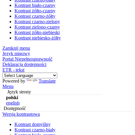
Kontrast biało-czarny
Kontrast żółto-czarny
Kontrast czarno-żółty
Kontrast czarno-zielony
Kontrast zielono-czarny
Kontrast żółto-niebieski
Kontrast niebiesko-żółty
Zamknij menu
Język migowy
Portal Niepełnosprawność
Deklaracja dostępności
ETR - tekst
Powered by
Translate
Menu
Język strony
polski
english
Dostępność
Wersja kontrastowa
Kontrast domyślny
Kontrast czarno-biały