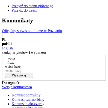
Przejdź do menu głównego
Przejdź do treści
Komunikaty
Oficjalny serwis o kulturze w Poznaniu
|
PL
polski
english
szukaj artykułów i wydarzeń
wpisz
frazę
wpisz frazę
Wyszukaj
Dostępność
Wersja kontrastowa
Kontrast domyślny
Kontrast czarno-biały
Kontrast biało-czarny