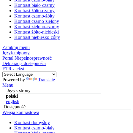
Kontrast biało-czarny
Kontrast żółto-czarny
Kontrast czarno-żółty
Kontrast czarno-zielony
Kontrast zielono-czarny
Kontrast żółto-niebieski
Kontrast niebiesko-żółty
Zamknij menu
Język migowy
Portal Niepełnosprawność
Deklaracja dostępności
ETR - tekst
Powered by
Translate
Menu
Język strony
polski
english
Dostępność
Wersja kontrastowa
Kontrast domyślny
Kontrast czarno-biały