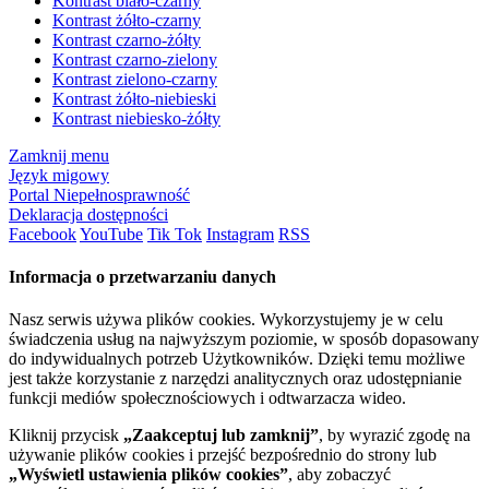
Kontrast biało-czarny
Kontrast żółto-czarny
Kontrast czarno-żółty
Kontrast czarno-zielony
Kontrast zielono-czarny
Kontrast żółto-niebieski
Kontrast niebiesko-żółty
Zamknij menu
Język migowy
Portal Niepełnosprawność
Deklaracja dostępności
Facebook
YouTube
Tik Tok
Instagram
RSS
Informacja o przetwarzaniu danych
Nasz serwis używa plików cookies. Wykorzystujemy je w celu
świadczenia usług na najwyższym poziomie, w sposób dopasowany
do indywidualnych potrzeb Użytkowników. Dzięki temu możliwe
jest także korzystanie z narzędzi analitycznych oraz udostępnianie
funkcji mediów społecznościowych i odtwarzacza wideo.
Kliknij przycisk
„Zaakceptuj lub zamknij”
, by wyrazić zgodę na
używanie plików cookies i przejść bezpośrednio do strony lub
„Wyświetl ustawienia plików cookies”
, aby zobaczyć