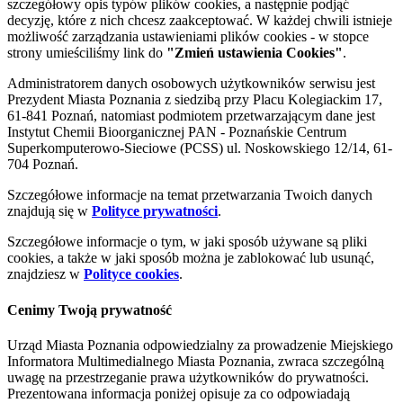
szczegółowy opis typów plików cookies, a następnie podjąć
decyzję, które z nich chcesz zaakceptować. W każdej chwili istnieje
możliwość zarządzania ustawieniami plików cookies - w stopce
strony umieściliśmy link do
"Zmień ustawienia Cookies"
.
Administratorem danych osobowych użytkowników serwisu jest
Prezydent Miasta Poznania z siedzibą przy Placu Kolegiackim 17,
61-841 Poznań, natomiast podmiotem przetwarzającym dane jest
Instytut Chemii Bioorganicznej PAN - Poznańskie Centrum
Superkomputerowo-Sieciowe (PCSS) ul. Noskowskiego 12/14, 61-
704 Poznań.
Szczegółowe informacje na temat przetwarzania Twoich danych
znajdują się w
Polityce prywatności
.
Szczegółowe informacje o tym, w jaki sposób używane są pliki
cookies, a także w jaki sposób można je zablokować lub usunąć,
znajdziesz w
Polityce cookies
.
Cenimy Twoją prywatność
Urząd Miasta Poznania odpowiedzialny za prowadzenie Miejskiego
Informatora Multimedialnego Miasta Poznania, zwraca szczególną
uwagę na przestrzeganie prawa użytkowników do prywatności.
Prezentowana informacja poniżej opisuje za co odpowiadają