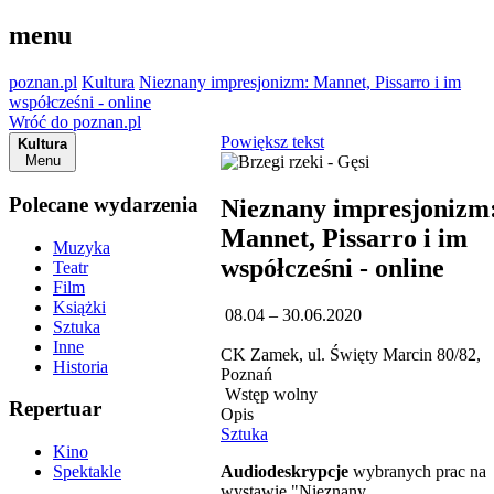
menu
poznan.pl
Kultura
Nieznany impresjonizm: Mannet, Pissarro i im
współcześni - online
Wróć do poznan.pl
Powiększ tekst
Kultura
Menu
Polecane wydarzenia
Nieznany impresjonizm
Mannet, Pissarro i im
Muzyka
współcześni - online
Teatr
Film
Książki
08.04 – 30.06.2020
Sztuka
Inne
CK Zamek, ul. Święty Marcin 80/82,
Historia
Poznań
Wstęp wolny
Repertuar
Opis
Sztuka
Kino
Audiodeskrypcje
wybranych prac na
Spektakle
wystawie "Nieznany