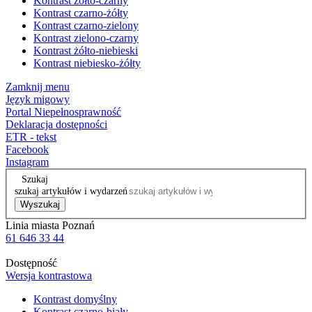
Kontrast żółto-czarny
Kontrast czarno-żółty
Kontrast czarno-zielony
Kontrast zielono-czarny
Kontrast żółto-niebieski
Kontrast niebiesko-żółty
Zamknij menu
Język migowy
Portal Niepełnosprawność
Deklaracja dostępności
ETR - tekst
Facebook
Instagram
Szukaj
szukaj artykułów i wydarzeń
Wyszukaj
Linia miasta Poznań
61 646 33 44
Dostępność
Wersja kontrastowa
Kontrast domyślny
Kontrast czarno-biały