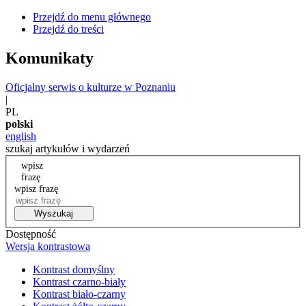
Przejdź do menu głównego
Przejdź do treści
Komunikaty
Oficjalny serwis o kulturze w Poznaniu
|
PL
polski
english
szukaj artykułów i wydarzeń
wpisz
frazę
wpisz frazę
Wyszukaj
Dostępność
Wersja kontrastowa
Kontrast domyślny
Kontrast czarno-biały
Kontrast biało-czarny