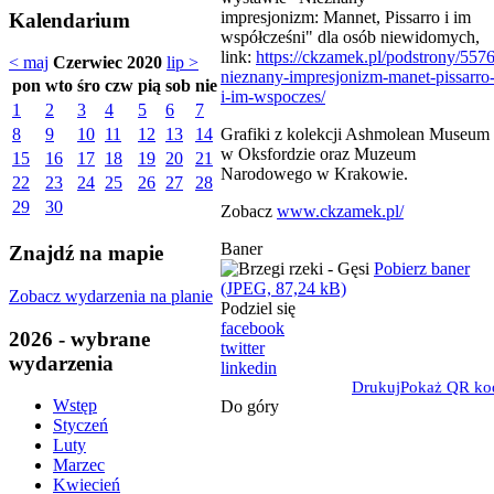
impresjonizm: Mannet, Pissarro i im
Kalendarium
współcześni" dla osób niewidomych,
link:
https://ckzamek.pl/podstrony/5576
< maj
Czerwiec 2020
lip >
nieznany-impresjonizm-manet-pissarro
pon
wto
śro
czw
pią
sob
nie
i-im-wspoczes/
1
2
3
4
5
6
7
Grafiki z kolekcji Ashmolean Museum
8
9
10
11
12
13
14
w Oksfordzie oraz Muzeum
15
16
17
18
19
20
21
Narodowego w Krakowie.
22
23
24
25
26
27
28
29
30
Zobacz
www.ckzamek.pl/
Baner
Znajdź na mapie
Pobierz baner
(JPEG, 87,24 kB)
Zobacz wydarzenia na planie
Podziel się
facebook
2026 - wybrane
twitter
wydarzenia
linkedin
Drukuj
Pokaż QR ko
Wstęp
Do góry
Styczeń
Luty
Marzec
Kwiecień