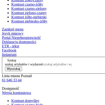
Kontrast żółto-czarny
Kontrast czarno-żółty
Kontrast czarno-zielony
Kontrast zielono-czarny
Kontrast żółto-niebieski
Kontrast niebiesko-żółty
Zamknij menu
Język migowy
Portal Niepełnosprawność
Deklaracja dostępności
ETR - tekst
Facebook
Instagram
Szukaj
szukaj artykułów i wydarzeń
Wyszukaj
Linia miasta Poznań
61 646 33 44
Dostępność
Wersja kontrastowa
Kontrast domyślny
Kontrast czarno-biały