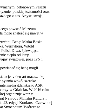
 w wymarłym, betonowym Pasażu
tyzmie, polskiej tożsamości oraz
ażdego z nas. Artysta swoją
ającego powstać Muzeum
iata może znaleźć się nawet w
erzchni. Będą: Matka Boska
ka, Wernyhora, Witold
 Polish Diwa, śpiewająca
mnie ciepło od lamp
wojny światowej, poza IPN i
ypowiadać się będą mogli
alacje, video-art oraz sztukę
e pytania wokół szeroko
 intermedia gdańskiego ASP,
 tworzy w Gdańsku. W 2016 roku
ej organizuje wraz z
eat Nagrody Ministra Kultury i
sta 43. edycji Konkursu Czerwonej
reat Stypendium Twórczego