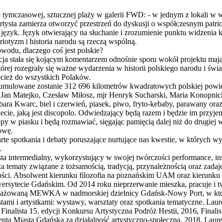
e tymczasowej, sztucznej plaży w galerii FWD: - w jednym z lokali
tysta zamierza otworzyć przestrzeń do dyskusji o współczesnym patrio
ęzyk. Język otwierający na słuchanie i zrozumienie punktu widzenia k
iotyzm i historia narodu są rzeczą wspólną.
owodu, dlaczego coś jest polskie?
ycja stała się kojącym komentarzem odnośnie sporu wokół projektu m
której rozegrały się ważne wydarzenia w historii polskiego narodu i św
ecież do wszystkich Polaków.
mulowane zostanie 312 696 kilometrów kwadratowych polskiej powi
 Jan Matejko, Czesław Miłosz, mjr Henryk Sucharski, Maria Konopnic
ra Kwarc, biel i czerwień, piasek, piwo, fryto-kebaby, parawany oraz
ecie, jaką jest discopolo. Odwiedzający będą razem i będzie im przyje
y w piasku i będą rozmawiać, sięgając pamięcią dalej niż do drugiej 
owę.
te spotkania i debaty poruszające nurtujące nas kwestie, w których w
.
sta intermedialny, wykorzystujący w swojej twórczości performance, inst
 tematy związane z tożsamością, tradycją, przynależnością oraz zadaj
ości. Absolwent kierunku filozofia na poznańskim UAM oraz kierunku
wersytecie Gdańskim. Od 2014 roku nieprzerwanie mieszka, pracuje i
ngażowaną MEWKA w nadmorskiej dzielnicy Gdańsk-Nowy Port, w któr
ami i artystkami: wystawy, warsztaty oraz spotkania tematyczne. Laur
inalista 15. edycji Konkursu Artystyczna Podróż Hestii, 2016, Finali
nta Miasta Gdańska za działalność artystyczno-społeczną, 2018, Lau