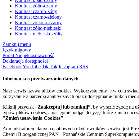
Kontrast biało-czarny
Kontrast żółto-czarny
Kontrast czarno-żółty
Kontrast czarno-zielony
Kontrast zielono-czarny
Kontrast żółto-niebieski
Kontrast niebiesko-żółty
Zamknij menu
Język migowy
Portal Niepełnosprawność
Deklaracja dostępności
Facebook
YouTube
Tik Tok
Instagram
RSS
Informacja o przetwarzaniu danych
Nasz serwis używa plików cookies. Wykorzystujemy je w celu świa
korzystanie z narzędzi analitycznych oraz udostępnianie funkcji me
Kliknij przycisk
„Zaakceptuj lub zamknij”
, by wyrazić zgodę na u
typów plików cookies, a następnie podjąć decyzję, które z nich chce
"Zmień ustawienia Cookies"
.
Administratorem danych osobowych użytkowników serwisu jest Prezyd
Chemii Bioorganicznej PAN - Poznańskie Centrum Superkomputerow