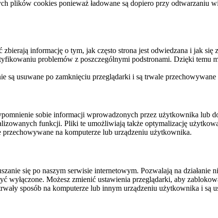
ych plików cookies ponieważ ładowane są dopiero przy odtwarzaniu wid
ierają informację o tym, jak często strona jest odwiedzana i jak się z 
ntyfikowaniu problemów z poszczególnymi podstronami. Dzięki temu mo
 nie są usuwane po zamknięciu przeglądarki i są trwale przechowywane
rzypomnienie sobie informacji wprowadzonych przez użytkownika lub 
nalizowanych funkcji. Pliki te umożliwiają także optymalizację użytko
ale przechowywane na komputerze lub urządzeniu użytkownika.
szanie się po naszym serwisie internetowym. Pozwalają na działanie ni
yć wyłączone. Możesz zmienić ustawienia przeglądarki, aby zablokować
trwały sposób na komputerze lub innym urządzeniu użytkownika i są u