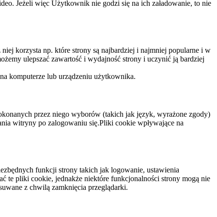
eo. Jeżeli więc Użytkownik nie godzi się na ich załadowanie, to nie
niej korzysta np. które strony są najbardziej i najmniej popularne i w
żemy ulepszać zawartość i wydajność strony i uczynić ją bardziej
 na komputerze lub urządzeniu użytkownika.
dokonanych przez niego wyborów (takich jak język, wyrażone zgody)
wania witryny po zalogowaniu się.Pliki cookie wpływające na
ezbędnych funkcji strony takich jak logowanie, ustawienia
 te pliki cookie, jednakże niektóre funkcjonalności strony mogą nie
suwane z chwilą zamknięcia przeglądarki.