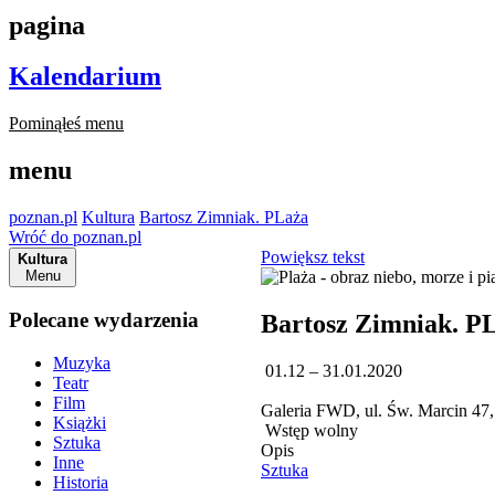
pagina
Kalendarium
Pominąłeś menu
menu
poznan.pl
Kultura
Bartosz Zimniak. PLaża
Wróć do poznan.pl
Powiększ tekst
Kultura
Menu
Polecane wydarzenia
Bartosz Zimniak. P
Muzyka
01.12 – 31.01.2020
Teatr
Film
Galeria FWD, ul. Św. Marcin 47
Książki
Wstęp wolny
Sztuka
Opis
Inne
Sztuka
Historia