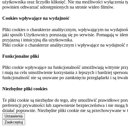
użytkownika oraz liczydło kliknięć. Nie ma możliwości wyłączenia t
powinien odtwarzać udostępnionych na stronie wideo filmów.
Cookies wpływające na wydajność
Pliki cookies o charakterze analitycznym, wpływającym na wydajność zb
jaki sposób Użytkownicy poruszają się po serwisie. Pomagają w ide
przyjazną i intuicyjną dla użytkownika.
Pliki cookie o charakterze analitycznym i wpływające na wydajność
Funkcjonalne pliki
Pliki cookie wpływające na funkcjonalność umożliwiają witrynie p
i mają na celu umożliwienie korzystania z lepszych i bardziej sperso
funkcjonalność nie są usuwane po zamknięciu przeglądarki i są trw
Niezbędne pliki cookies
Te pliki cookie są niezbędne do tego, aby umożliwić prawidłowe poru
preferencji prywatności lub zapewnienie bezpieczeństwa i nie mogą b
działać poprawnie. Niezbędne pliki cookie nie są przechowywane w 
Ustawienia
Zaakceptuj