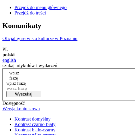
Przejdź do menu głównego
Przejdź do treści
Komunikaty
Oficjalny serwis o kulturze w Poznaniu
|
PL
polski
english
szukaj artykułów i wydarzeń
wpisz
frazę
wpisz frazę
Wyszukaj
Dostępność
Wersja kontrastowa
Kontrast domyślny
Kontrast czarno-biały
Kontrast biało-czarny