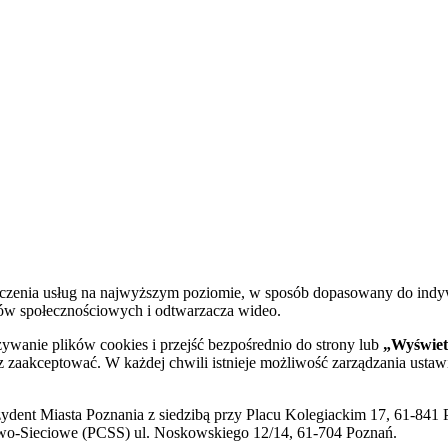
dczenia usług na najwyższym poziomie, w sposób dopasowany do indy
diów społecznościowych i odtwarzacza wideo.
żywanie plików cookies i przejść bezpośrednio do strony lub
„Wyświetl
sz zaakceptować. W każdej chwili istnieje możliwość zarządzania ustaw
ent Miasta Poznania z siedzibą przy Placu Kolegiackim 17, 61-841 P
o-Sieciowe (PCSS) ul. Noskowskiego 12/14, 61-704 Poznań.