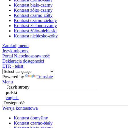
Kontrast biało-czarny
Kontrast żółto-czarny
Kontrast czarno-żółty
Kontrast czarno-zielony
Kontrast zielono-czarny
Kontrast żółto-niebieski
Kontrast niebiesko-żółty
Zamknij menu
Język migowy
Portal Niepełnosprawność
Deklaracja dostępności
ETR - tekst
Powered by
Translate
Menu
Język strony
polski
english
Dostępność
Wersja kontrastowa
Kontrast domyślny
Kontrast czarno-biały