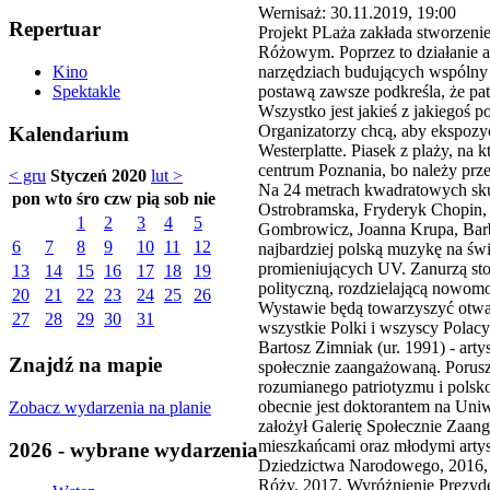
Wernisaż: 30.11.2019, 19:00
Repertuar
Projekt PLaża zakłada stworzeni
Różowym. Poprzez to działanie ar
narzędziach budujących wspólny j
Kino
postawą zawsze podkreśla, że patr
Spektakle
Wszystko jest jakieś z jakiegoś p
Organizatorzy chcą, aby ekspoz
Kalendarium
Westerplatte. Piasek z plaży, na 
centrum Poznania, bo należy prz
< gru
Styczeń 2020
lut >
Na 24 metrach kwadratowych sku
pon
wto
śro
czw
pią
sob
nie
Ostrobramska, Fryderyk Chopin,
1
2
3
4
5
Gombrowicz, Joanna Krupa, Barba
6
7
8
9
10
11
12
najbardziej polską muzykę na świ
promieniujących UV. Zanurzą stop
13
14
15
16
17
18
19
polityczną, rozdzielającą nowom
20
21
22
23
24
25
26
Wystawie będą towarzyszyć otwar
27
28
29
30
31
wszystkie Polki i wszyscy Polacy
Bartosz Zimniak (ur. 1991) - arty
Znajdź na mapie
społecznie zaangażowaną. Porusza
rozumianego patriotyzmu i polsk
obecnie jest doktorantem na Uni
Zobacz wydarzenia na planie
założył Galerię Społecznie Zaa
mieszkańcami oraz młodymi artyst
2026 - wybrane wydarzenia
Dziedzictwa Narodowego, 2016, F
Róży, 2017, Wyróżnienie Prezyde