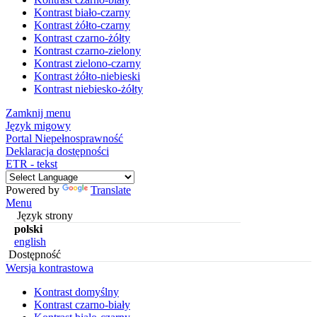
Kontrast biało-czarny
Kontrast żółto-czarny
Kontrast czarno-żółty
Kontrast czarno-zielony
Kontrast zielono-czarny
Kontrast żółto-niebieski
Kontrast niebiesko-żółty
Zamknij menu
Język migowy
Portal Niepełnosprawność
Deklaracja dostępności
ETR - tekst
Powered by
Translate
Menu
Język strony
polski
english
Dostępność
Wersja kontrastowa
Kontrast domyślny
Kontrast czarno-biały