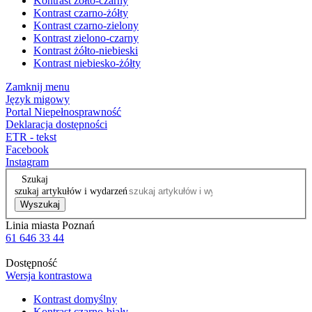
Kontrast żółto-czarny
Kontrast czarno-żółty
Kontrast czarno-zielony
Kontrast zielono-czarny
Kontrast żółto-niebieski
Kontrast niebiesko-żółty
Zamknij menu
Język migowy
Portal Niepełnosprawność
Deklaracja dostępności
ETR - tekst
Facebook
Instagram
Szukaj
szukaj artykułów i wydarzeń
Wyszukaj
Linia miasta Poznań
61 646 33 44
Dostępność
Wersja kontrastowa
Kontrast domyślny
Kontrast czarno-biały