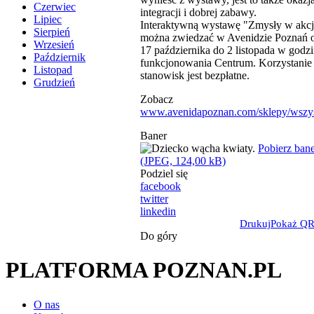
Czerwiec
integracji i dobrej zabawy.
Lipiec
Interaktywną wystawę "Zmysły w akcj
Sierpień
można zwiedzać w Avenidzie Poznań 
Wrzesień
17 października do 2 listopada w godz
Październik
funkcjonowania Centrum. Korzystanie
Listopad
stanowisk jest bezpłatne.
Grudzień
Zobacz
www.avenidapoznan.com/sklepy/wszys
Baner
Pobierz ban
(JPEG, 124,00 kB)
Podziel się
facebook
twitter
linkedin
Drukuj
Pokaż QR
Do góry
PLATFORMA POZNAN.PL
O nas