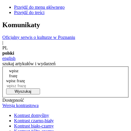
Przejdź do menu głównego
Przejdź do treści
Komunikaty
Oficjalny serwis o kulturze w Poznaniu
|
PL
polski
english
szukaj artykułów i wydarzeń
wpisz
frazę
wpisz frazę
Wyszukaj
Dostępność
Wersja kontrastowa
Kontrast domyślny
Kontrast czarno-biały
Kontrast biało-czarny