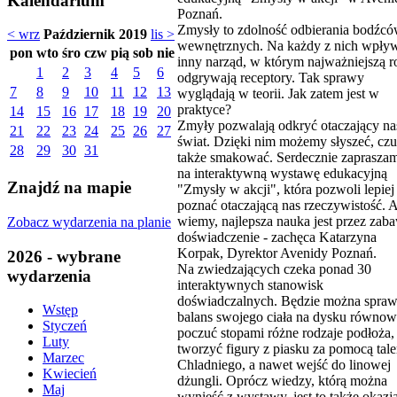
Kalendarium
Poznań.
Zmysły to zdolność odbierania bodźc
< wrz
Październik 2019
lis >
wewnętrznych. Na każdy z nich wpły
pon
wto
śro
czw
pią
sob
nie
inny narząd, w którym najważniejszą r
1
2
3
4
5
6
odgrywają receptory. Tak sprawy
7
8
9
10
11
12
13
wyglądają w teorii. Jak zatem jest w
praktyce?
14
15
16
17
18
19
20
Zmyły pozwalają odkryć otaczający na
21
22
23
24
25
26
27
świat. Dzięki nim możemy słyszeć, czu
28
29
30
31
także smakować. Serdecznie zaprasza
na interaktywną wystawę edukacyjną
Znajdź na mapie
"Zmysły w akcji", która pozwoli lepiej
poznać otaczającą nas rzeczywistość. A
wiemy, najlepsza nauka jest przez zaba
Zobacz wydarzenia na planie
doświadczenie - zachęca Katarzyna
Korpak, Dyrektor Avenidy Poznań.
2026 - wybrane
Na zwiedzających czeka ponad 30
wydarzenia
interaktywnych stanowisk
doświadczalnych. Będzie można spraw
Wstęp
balans swojego ciała na dysku równow
Styczeń
poczuć stopami różne rodzaje podłoża,
Luty
tworzyć figury z piasku za pomocą tale
Marzec
Chladniego, a nawet wejść do linowej
Kwiecień
dżungli. Oprócz wiedzy, którą można
Maj
wynieść z wystawy, jest to także okazj