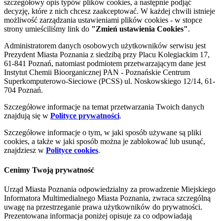
szczegółowy opis typów plików cookies, a następnie podjąć
decyzję, które z nich chcesz zaakceptować. W każdej chwili istnieje
możliwość zarządzania ustawieniami plików cookies - w stopce
strony umieściliśmy link do
"Zmień ustawienia Cookies"
.
Administratorem danych osobowych użytkowników serwisu jest
Prezydent Miasta Poznania z siedzibą przy Placu Kolegiackim 17,
61-841 Poznań, natomiast podmiotem przetwarzającym dane jest
Instytut Chemii Bioorganicznej PAN - Poznańskie Centrum
Superkomputerowo-Sieciowe (PCSS) ul. Noskowskiego 12/14, 61-
704 Poznań.
Szczegółowe informacje na temat przetwarzania Twoich danych
znajdują się w
Polityce prywatności
.
Szczegółowe informacje o tym, w jaki sposób używane są pliki
cookies, a także w jaki sposób można je zablokować lub usunąć,
znajdziesz w
Polityce cookies
.
Cenimy Twoją prywatność
Urząd Miasta Poznania odpowiedzialny za prowadzenie Miejskiego
Informatora Multimedialnego Miasta Poznania, zwraca szczególną
uwagę na przestrzeganie prawa użytkowników do prywatności.
Prezentowana informacja poniżej opisuje za co odpowiadają