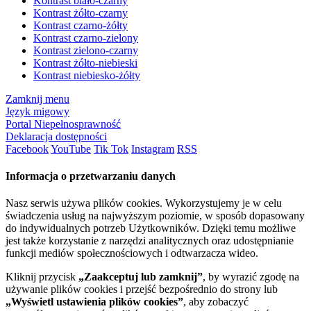
Kontrast biało-czarny
Kontrast żółto-czarny
Kontrast czarno-żółty
Kontrast czarno-zielony
Kontrast zielono-czarny
Kontrast żółto-niebieski
Kontrast niebiesko-żółty
Zamknij menu
Język migowy
Portal Niepełnosprawność
Deklaracja dostępności
Facebook
YouTube
Tik Tok
Instagram
RSS
Informacja o przetwarzaniu danych
Nasz serwis używa plików cookies. Wykorzystujemy je w celu
świadczenia usług na najwyższym poziomie, w sposób dopasowany
do indywidualnych potrzeb Użytkowników. Dzięki temu możliwe
jest także korzystanie z narzędzi analitycznych oraz udostępnianie
funkcji mediów społecznościowych i odtwarzacza wideo.
Kliknij przycisk
„Zaakceptuj lub zamknij”
, by wyrazić zgodę na
używanie plików cookies i przejść bezpośrednio do strony lub
„Wyświetl ustawienia plików cookies”
, aby zobaczyć