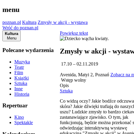
menu
poznan.pl
Kultura
Zmysły w akcji - wystawa
Wróć do poznan.pl
Powiększ tekst
Kultura
Menu
Polecane wydarzenia
Zmysły w akcji - wysta
Muzyka
17.10 – 02.11.2019
Teatr
Film
Avenida, Matyi 2, Poznań
Zobacz na 
Książki
Wstęp wolny
Sztuka
Opis
Inne
Sztuka
Historia
Co widzą oczy? Jakie bodźce odczuwa
Repertuar
skóra? Jakie dźwięki trafiają do naszyc
uszu? Ludzkie zmysły to bardzo ciekaw
zastanawiające zjawisko. O tym, jak
Kino
funkcjonują, będzie można przekonać s
Spektakle
odwiedzając interaktywną wystawę
edukacyjną "Zmysły w akcji" w Aveni