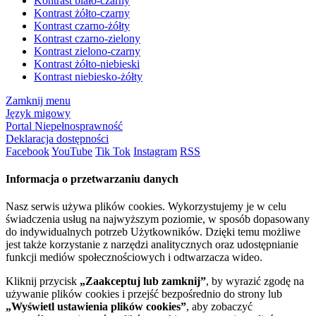
Kontrast biało-czarny
Kontrast żółto-czarny
Kontrast czarno-żółty
Kontrast czarno-zielony
Kontrast zielono-czarny
Kontrast żółto-niebieski
Kontrast niebiesko-żółty
Zamknij menu
Język migowy
Portal Niepełnosprawność
Deklaracja dostępności
Facebook
YouTube
Tik Tok
Instagram
RSS
Informacja o przetwarzaniu danych
Nasz serwis używa plików cookies. Wykorzystujemy je w celu
świadczenia usług na najwyższym poziomie, w sposób dopasowany
do indywidualnych potrzeb Użytkowników. Dzięki temu możliwe
jest także korzystanie z narzędzi analitycznych oraz udostępnianie
funkcji mediów społecznościowych i odtwarzacza wideo.
Kliknij przycisk
„Zaakceptuj lub zamknij”
, by wyrazić zgodę na
używanie plików cookies i przejść bezpośrednio do strony lub
„Wyświetl ustawienia plików cookies”
, aby zobaczyć