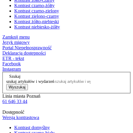
Kontrast żółto-czarny
Kontrast czarno-żółty
Kontrast czarno-zielony
Kontrast zielono-czarny
Kontrast żółto-niebieski
Kontrast niebiesko-żółty
Zamknij menu
Język migowy
Portal Niepełnosprawność
Deklaracja dostępności
ETR - tekst
Facebook
Instagram
Szukaj
szukaj artykułów i wydarzeń
Wyszukaj
Linia miasta Poznań
61 646 33 44
Dostępność
Wersja kontrastowa
Kontrast domyślny
Kontrast czarno-biały