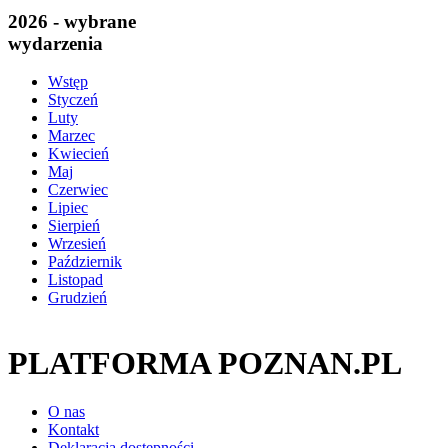
2026 - wybrane
wydarzenia
Wstęp
Styczeń
Luty
Marzec
Kwiecień
Maj
Czerwiec
Lipiec
Sierpień
Wrzesień
Październik
Listopad
Grudzień
PLATFORMA POZNAN.PL
O nas
Kontakt
Deklaracja dostępności