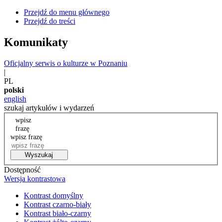
Przejdź do menu głównego
Przejdź do treści
Komunikaty
Oficjalny serwis o kulturze w Poznaniu
|
PL
polski
english
szukaj artykułów i wydarzeń
wpisz
frazę
wpisz frazę
Wyszukaj
Dostępność
Wersja kontrastowa
Kontrast domyślny
Kontrast czarno-biały
Kontrast biało-czarny