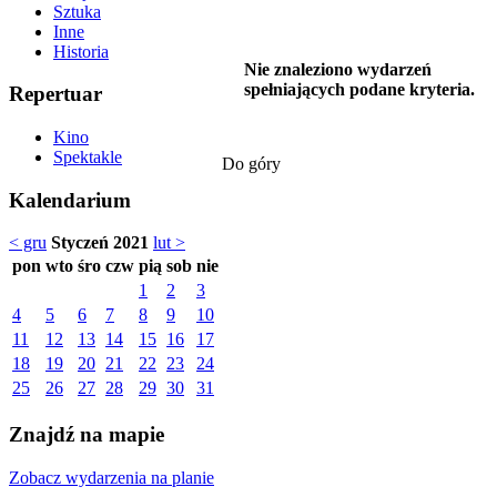
Sztuka
Inne
Historia
Nie znaleziono wydarzeń
spełniających podane kryteria.
Repertuar
Kino
Spektakle
Do góry
Kalendarium
< gru
Styczeń 2021
lut >
pon
wto
śro
czw
pią
sob
nie
1
2
3
4
5
6
7
8
9
10
11
12
13
14
15
16
17
18
19
20
21
22
23
24
25
26
27
28
29
30
31
Znajdź na mapie
Zobacz wydarzenia na planie