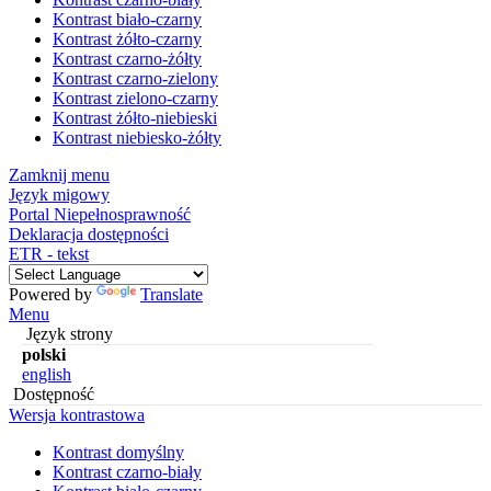
Kontrast biało-czarny
Kontrast żółto-czarny
Kontrast czarno-żółty
Kontrast czarno-zielony
Kontrast zielono-czarny
Kontrast żółto-niebieski
Kontrast niebiesko-żółty
Zamknij menu
Język migowy
Portal Niepełnosprawność
Deklaracja dostępności
ETR - tekst
Powered by
Translate
Menu
Język strony
polski
english
Dostępność
Wersja kontrastowa
Kontrast domyślny
Kontrast czarno-biały