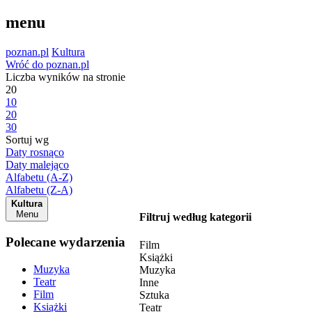
menu
poznan.pl
Kultura
Wróć do poznan.pl
Liczba wyników na stronie
20
10
20
30
Sortuj wg
Daty rosnąco
Daty malejąco
Alfabetu (A-Z)
Alfabetu (Z-A)
Kultura
Menu
Filtruj według kategorii
Polecane wydarzenia
Film
Książki
Muzyka
Muzyka
Teatr
Inne
Film
Sztuka
Książki
Teatr