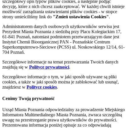
szczegółowy opis typów plików cookies, a następnie podjąć
decyzję, które z nich chcesz zaakceptować. W każdej chwili istnieje
możliwość zarządzania ustawieniami plików cookies - w stopce
strony umieściliśmy link do
"Zmień ustawienia Cookies"
.
Administratorem danych osobowych użytkowników serwisu jest
Prezydent Miasta Poznania z siedzibą przy Placu Kolegiackim 17,
61-841 Poznań, natomiast podmiotem przetwarzającym dane jest
Instytut Chemii Bioorganicznej PAN - Poznańskie Centrum
Superkomputerowo-Sieciowe (PCSS) ul. Noskowskiego 12/14, 61-
704 Poznań.
Szczegółowe informacje na temat przetwarzania Twoich danych
znajdują się w
Polityce prywatności
.
Szczegółowe informacje o tym, w jaki sposób używane są pliki
cookies, a także w jaki sposób można je zablokować lub usunąć,
znajdziesz w
Polityce cookies
.
Cenimy Twoją prywatność
Urząd Miasta Poznania odpowiedzialny za prowadzenie Miejskiego
Informatora Multimedialnego Miasta Poznania, zwraca szczególną
uwagę na przestrzeganie prawa użytkowników do prywatności.
Prezentowana informacja poniżej opisuje za co odpowiadają