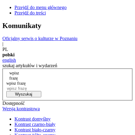
Przejdź do menu głównego
Przejdź do treści
Komunikaty
Oficjalny serwis o kulturze w Poznaniu
|
PL
polski
english
szukaj artykułów i wydarzeń
wpisz
frazę
wpisz frazę
Wyszukaj
Dostępność
Wersja kontrastowa
Kontrast domyślny
Kontrast czarno-biały
Kontrast biało-czarny