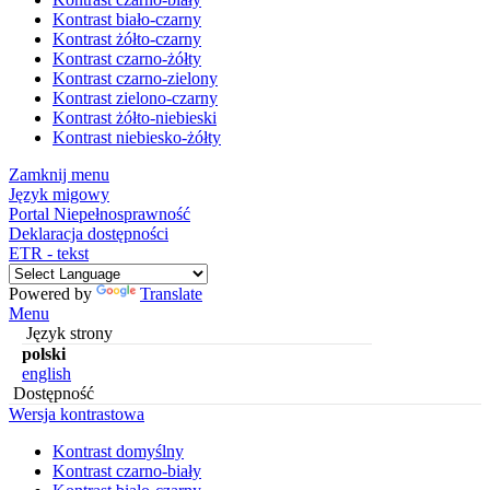
Kontrast biało-czarny
Kontrast żółto-czarny
Kontrast czarno-żółty
Kontrast czarno-zielony
Kontrast zielono-czarny
Kontrast żółto-niebieski
Kontrast niebiesko-żółty
Zamknij menu
Język migowy
Portal Niepełnosprawność
Deklaracja dostępności
ETR - tekst
Powered by
Translate
Menu
Język strony
polski
english
Dostępność
Wersja kontrastowa
Kontrast domyślny
Kontrast czarno-biały