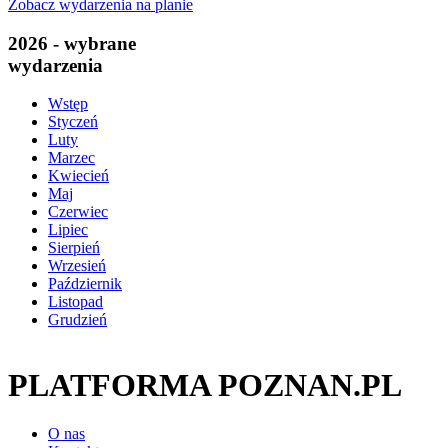
Zobacz wydarzenia na planie
2026 - wybrane
wydarzenia
Wstęp
Styczeń
Luty
Marzec
Kwiecień
Maj
Czerwiec
Lipiec
Sierpień
Wrzesień
Październik
Listopad
Grudzień
PLATFORMA POZNAN.PL
O nas