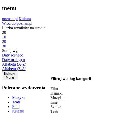
menu
poznan.pl
Kultura
Wróć do poznan.pl
Liczba wyników na stronie
20
10
20
30
Sortuj wg
Daty rosnąco
Daty malejąco
Alfabetu (A-Z)
Alfabetu (Z-A)
Kultura
Menu
Filtruj według kategorii
Polecane wydarzenia
Film
Książki
Muzyka
Muzyka
Teatr
Inne
Film
Sztuka
Książki
Teatr