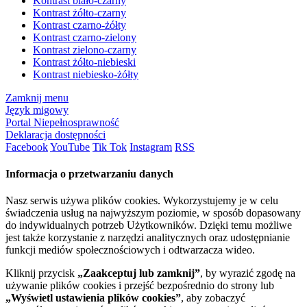
Kontrast biało-czarny
Kontrast żółto-czarny
Kontrast czarno-żółty
Kontrast czarno-zielony
Kontrast zielono-czarny
Kontrast żółto-niebieski
Kontrast niebiesko-żółty
Zamknij menu
Język migowy
Portal Niepełnosprawność
Deklaracja dostępności
Facebook
YouTube
Tik Tok
Instagram
RSS
Informacja o przetwarzaniu danych
Nasz serwis używa plików cookies. Wykorzystujemy je w celu
świadczenia usług na najwyższym poziomie, w sposób dopasowany
do indywidualnych potrzeb Użytkowników. Dzięki temu możliwe
jest także korzystanie z narzędzi analitycznych oraz udostępnianie
funkcji mediów społecznościowych i odtwarzacza wideo.
Kliknij przycisk
„Zaakceptuj lub zamknij”
, by wyrazić zgodę na
używanie plików cookies i przejść bezpośrednio do strony lub
„Wyświetl ustawienia plików cookies”
, aby zobaczyć