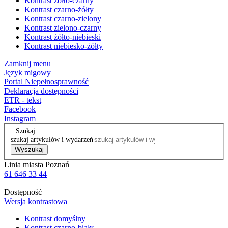
Kontrast żółto-czarny
Kontrast czarno-żółty
Kontrast czarno-zielony
Kontrast zielono-czarny
Kontrast żółto-niebieski
Kontrast niebiesko-żółty
Zamknij menu
Język migowy
Portal Niepełnosprawność
Deklaracja dostępności
ETR - tekst
Facebook
Instagram
Szukaj
szukaj artykułów i wydarzeń
Wyszukaj
Linia miasta Poznań
61 646 33 44
Dostępność
Wersja kontrastowa
Kontrast domyślny
Kontrast czarno-biały