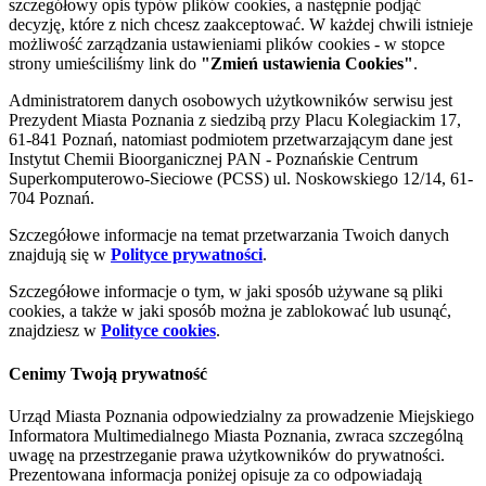
szczegółowy opis typów plików cookies, a następnie podjąć
decyzję, które z nich chcesz zaakceptować. W każdej chwili istnieje
możliwość zarządzania ustawieniami plików cookies - w stopce
strony umieściliśmy link do
"Zmień ustawienia Cookies"
.
Administratorem danych osobowych użytkowników serwisu jest
Prezydent Miasta Poznania z siedzibą przy Placu Kolegiackim 17,
61-841 Poznań, natomiast podmiotem przetwarzającym dane jest
Instytut Chemii Bioorganicznej PAN - Poznańskie Centrum
Superkomputerowo-Sieciowe (PCSS) ul. Noskowskiego 12/14, 61-
704 Poznań.
Szczegółowe informacje na temat przetwarzania Twoich danych
znajdują się w
Polityce prywatności
.
Szczegółowe informacje o tym, w jaki sposób używane są pliki
cookies, a także w jaki sposób można je zablokować lub usunąć,
znajdziesz w
Polityce cookies
.
Cenimy Twoją prywatność
Urząd Miasta Poznania odpowiedzialny za prowadzenie Miejskiego
Informatora Multimedialnego Miasta Poznania, zwraca szczególną
uwagę na przestrzeganie prawa użytkowników do prywatności.
Prezentowana informacja poniżej opisuje za co odpowiadają