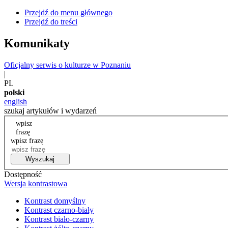
Przejdź do menu głównego
Przejdź do treści
Komunikaty
Oficjalny serwis o kulturze w Poznaniu
|
PL
polski
english
szukaj artykułów i wydarzeń
wpisz
frazę
wpisz frazę
Wyszukaj
Dostępność
Wersja kontrastowa
Kontrast domyślny
Kontrast czarno-biały
Kontrast biało-czarny