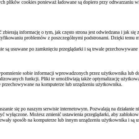
ych plików cookies ponieważ ładowane są dopiero przy odtwarzaniu wid
ierają informację o tym, jak często strona jest odwiedzana i jak się z 
ntyfikowaniu problemów z poszczególnymi podstronami. Dzięki temu mo
 nie są usuwane po zamknięciu przeglądarki i są trwale przechowywane
rzypomnienie sobie informacji wprowadzonych przez użytkownika lub 
nalizowanych funkcji. Pliki te umożliwiają także optymalizację użytko
ale przechowywane na komputerze lub urządzeniu użytkownika.
szanie się po naszym serwisie internetowym. Pozwalają na działanie ni
yć wyłączone. Możesz zmienić ustawienia przeglądarki, aby zablokować
trwały sposób na komputerze lub innym urządzeniu użytkownika i są u