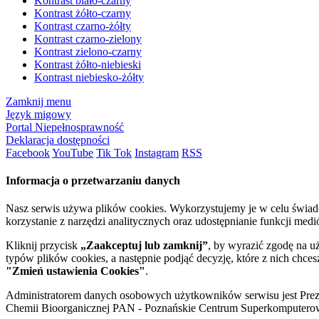
Kontrast biało-czarny
Kontrast żółto-czarny
Kontrast czarno-żółty
Kontrast czarno-zielony
Kontrast zielono-czarny
Kontrast żółto-niebieski
Kontrast niebiesko-żółty
Zamknij menu
Język migowy
Portal Niepełnosprawność
Deklaracja dostępności
Facebook
YouTube
Tik Tok
Instagram
RSS
Informacja o przetwarzaniu danych
Nasz serwis używa plików cookies. Wykorzystujemy je w celu świa
korzystanie z narzędzi analitycznych oraz udostępnianie funkcji me
Kliknij przycisk
„Zaakceptuj lub zamknij”
, by wyrazić zgodę na u
typów plików cookies, a następnie podjąć decyzję, które z nich chce
"Zmień ustawienia Cookies"
.
Administratorem danych osobowych użytkowników serwisu jest Prezyd
Chemii Bioorganicznej PAN - Poznańskie Centrum Superkomputerow