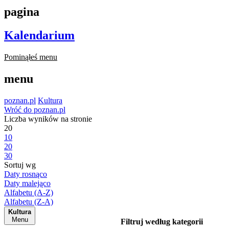
pagina
Kalendarium
Pominąłeś menu
menu
poznan.pl
Kultura
Wróć do poznan.pl
Liczba wyników na stronie
20
10
20
30
Sortuj wg
Daty rosnąco
Daty malejąco
Alfabetu (A-Z)
Alfabetu (Z-A)
Kultura
Menu
Filtruj według kategorii