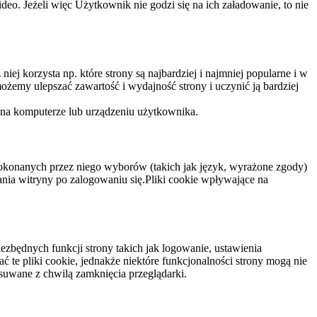
eo. Jeżeli więc Użytkownik nie godzi się na ich załadowanie, to nie
niej korzysta np. które strony są najbardziej i najmniej popularne i w
żemy ulepszać zawartość i wydajność strony i uczynić ją bardziej
 na komputerze lub urządzeniu użytkownika.
dokonanych przez niego wyborów (takich jak język, wyrażone zgody)
wania witryny po zalogowaniu się.Pliki cookie wpływające na
ezbędnych funkcji strony takich jak logowanie, ustawienia
 te pliki cookie, jednakże niektóre funkcjonalności strony mogą nie
suwane z chwilą zamknięcia przeglądarki.