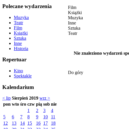
Polecane wydarzenia
Film
Książki
Muzyka
Muzyka
Teatr
Inne
Film
Sztuka
Książki
Teatr
Sztuka
Inne
Historia
Nie znaleziono wydarzeń spe
Repertuar
Kino
Do góry
Spektakle
Kalendarium
< lip
Sierpień 2019
wrz >
pon
wto
śro
czw
pią
sob
nie
1
2
3
4
5
6
7
8
9
10
11
12
13
14
15
16
17
18