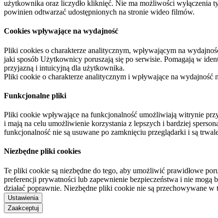
użytkownika oraz liczydło kliknięć. Nie ma możliwości wyłączenia t
powinien odtwarzać udostępnionych na stronie wideo filmów.
Cookies wpływające na wydajność
Pliki cookies o charakterze analitycznym, wpływającym na wydajność zb
jaki sposób Użytkownicy poruszają się po serwisie. Pomagają w ide
przyjazną i intuicyjną dla użytkownika.
Pliki cookie o charakterze analitycznym i wpływające na wydajność
Funkcjonalne pliki
Pliki cookie wpływające na funkcjonalność umożliwiają witrynie p
i mają na celu umożliwienie korzystania z lepszych i bardziej sperso
funkcjonalność nie są usuwane po zamknięciu przeglądarki i są trw
Niezbędne pliki cookies
Te pliki cookie są niezbędne do tego, aby umożliwić prawidłowe poru
preferencji prywatności lub zapewnienie bezpieczeństwa i nie mogą b
działać poprawnie. Niezbędne pliki cookie nie są przechowywane w 
Ustawienia
Zaakceptuj