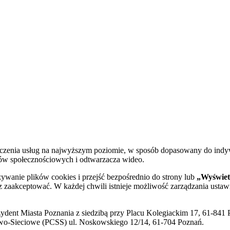
dczenia usług na najwyższym poziomie, w sposób dopasowany do indy
diów społecznościowych i odtwarzacza wideo.
żywanie plików cookies i przejść bezpośrednio do strony lub
„Wyświetl
sz zaakceptować. W każdej chwili istnieje możliwość zarządzania ustaw
ent Miasta Poznania z siedzibą przy Placu Kolegiackim 17, 61-841 P
o-Sieciowe (PCSS) ul. Noskowskiego 12/14, 61-704 Poznań.