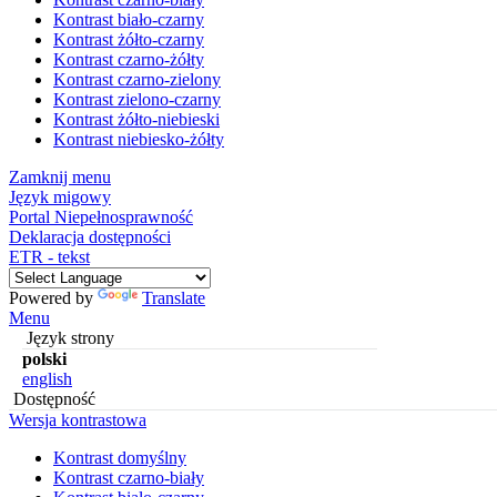
Kontrast biało-czarny
Kontrast żółto-czarny
Kontrast czarno-żółty
Kontrast czarno-zielony
Kontrast zielono-czarny
Kontrast żółto-niebieski
Kontrast niebiesko-żółty
Zamknij menu
Język migowy
Portal Niepełnosprawność
Deklaracja dostępności
ETR - tekst
Powered by
Translate
Menu
Język strony
polski
english
Dostępność
Wersja kontrastowa
Kontrast domyślny
Kontrast czarno-biały