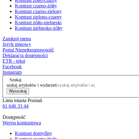
Kontrast żółto-czarny
Kontrast czarno-żółty
Kontrast czarno-zielony
Kontrast zielono-czarny
Kontrast żółto-niebieski
Kontrast niebiesko-żółty
Zamknij menu
Język migowy
Portal Niepełnosprawność
Deklaracja dostępności
ETR - tekst
Facebook
Instagram
Szukaj
szukaj artykułów i wydarzeń
Wyszukaj
Linia miasta Poznań
61 646 33 44
Dostępność
Wersja kontrastowa
Kontrast domyślny
Kontrast czarno-biały