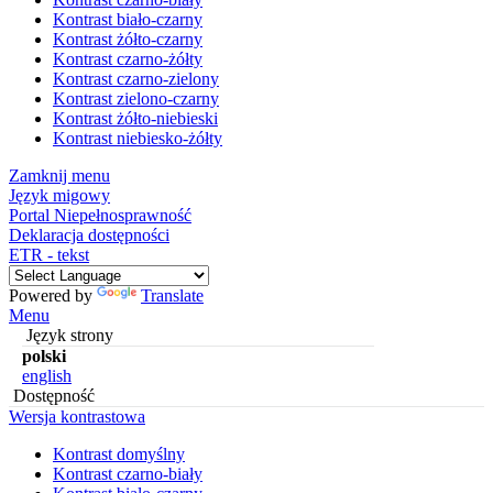
Kontrast biało-czarny
Kontrast żółto-czarny
Kontrast czarno-żółty
Kontrast czarno-zielony
Kontrast zielono-czarny
Kontrast żółto-niebieski
Kontrast niebiesko-żółty
Zamknij menu
Język migowy
Portal Niepełnosprawność
Deklaracja dostępności
ETR - tekst
Powered by
Translate
Menu
Język strony
polski
english
Dostępność
Wersja kontrastowa
Kontrast domyślny
Kontrast czarno-biały