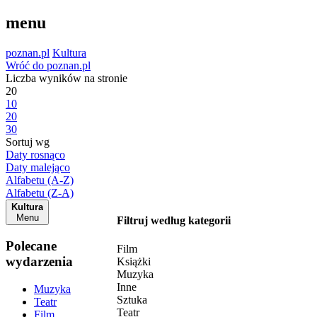
menu
poznan.pl
Kultura
Wróć do poznan.pl
Liczba wyników na stronie
20
10
20
30
Sortuj wg
Daty rosnąco
Daty malejąco
Alfabetu (A-Z)
Alfabetu (Z-A)
Kultura
Menu
Filtruj według kategorii
Polecane
Film
wydarzenia
Książki
Muzyka
Inne
Muzyka
Sztuka
Teatr
Teatr
Film