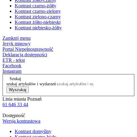
Kontrast żółto-czarny
Kontrast czarno-żółty
Kontrast czarno-zielony
Kontrast zielono-czarny
Kontrast żółto-niebieski
Kontrast niebiesko-żółty
Zamknij menu
Język migowy
Portal Niepełnosprawność
Deklaracja dostępności
ETR - tekst
Facebook
Instagram
Szukaj
szukaj artykułów i wydarzeń
Wyszukaj
Linia miasta Poznań
61 646 33 44
Dostępność
Wersja kontrastowa
Kontrast domyślny
Kontrast czarno-biały