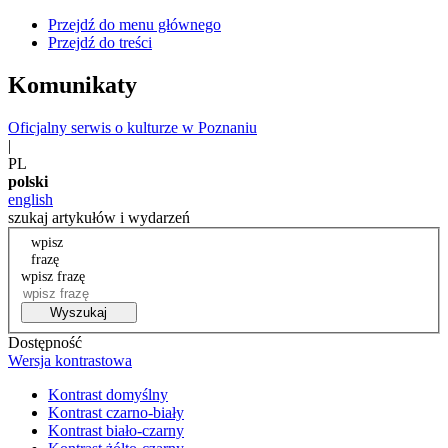
Przejdź do menu głównego
Przejdź do treści
Komunikaty
Oficjalny serwis o kulturze w Poznaniu
|
PL
polski
english
szukaj artykułów i wydarzeń
wpisz
frazę
wpisz frazę
Wyszukaj
Dostępność
Wersja kontrastowa
Kontrast domyślny
Kontrast czarno-biały
Kontrast biało-czarny