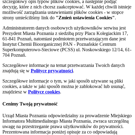
szczegółowy opis typów plików cookies, a następnie podjąć
decyzję, które z nich chcesz zaakceptować. W każdej chwili istnieje
możliwość zarządzania ustawieniami plików cookies - w stopce
strony umieściliśmy link do
"Zmień ustawienia Cookies"
.
Administratorem danych osobowych użytkowników serwisu jest
Prezydent Miasta Poznania z siedzibą przy Placu Kolegiackim 17,
61-841 Poznań, natomiast podmiotem przetwarzającym dane jest
Instytut Chemii Bioorganicznej PAN - Poznańskie Centrum
Superkomputerowo-Sieciowe (PCSS) ul. Noskowskiego 12/14, 61-
704 Poznań.
Szczegółowe informacje na temat przetwarzania Twoich danych
znajdują się w
Polityce prywatności
.
Szczegółowe informacje o tym, w jaki sposób używane są pliki
cookies, a także w jaki sposób można je zablokować lub usunąć,
znajdziesz w
Polityce cookies
.
Cenimy Twoją prywatność
Urząd Miasta Poznania odpowiedzialny za prowadzenie Miejskiego
Informatora Multimedialnego Miasta Poznania, zwraca szczególną
uwagę na przestrzeganie prawa użytkowników do prywatności.
Prezentowana informacja poniżej opisuje za co odpowiadają