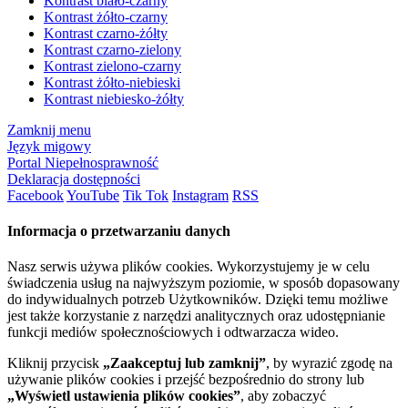
Kontrast biało-czarny
Kontrast żółto-czarny
Kontrast czarno-żółty
Kontrast czarno-zielony
Kontrast zielono-czarny
Kontrast żółto-niebieski
Kontrast niebiesko-żółty
Zamknij menu
Język migowy
Portal Niepełnosprawność
Deklaracja dostępności
Facebook
YouTube
Tik Tok
Instagram
RSS
Informacja o przetwarzaniu danych
Nasz serwis używa plików cookies. Wykorzystujemy je w celu
świadczenia usług na najwyższym poziomie, w sposób dopasowany
do indywidualnych potrzeb Użytkowników. Dzięki temu możliwe
jest także korzystanie z narzędzi analitycznych oraz udostępnianie
funkcji mediów społecznościowych i odtwarzacza wideo.
Kliknij przycisk
„Zaakceptuj lub zamknij”
, by wyrazić zgodę na
używanie plików cookies i przejść bezpośrednio do strony lub
„Wyświetl ustawienia plików cookies”
, aby zobaczyć