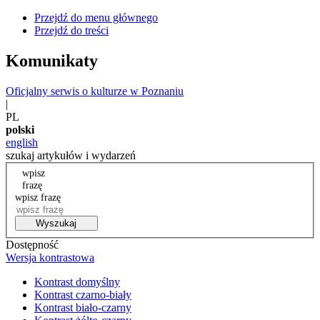
Przejdź do menu głównego
Przejdź do treści
Komunikaty
Oficjalny serwis o kulturze w Poznaniu
|
PL
polski
english
szukaj artykułów i wydarzeń
wpisz
frazę
wpisz frazę
Wyszukaj
Dostępność
Wersja kontrastowa
Kontrast domyślny
Kontrast czarno-biały
Kontrast biało-czarny