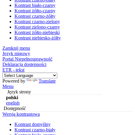
Kontrast biało-czarny
Kontrast żółto-czarny
Kontrast czarno-żółty
Kontrast czarno-zielony
Kontrast zielono-czarny
Kontrast żółto-niebieski
Kontrast niebiesko-żółty
Zamknij menu
Język migowy
Portal Niepełnosprawność
Deklaracja dostępności
ETR - tekst
Powered by
Translate
Menu
Język strony
polski
english
Dostępność
Wersja kontrastowa
Kontrast domyślny
Kontrast czarno-biały