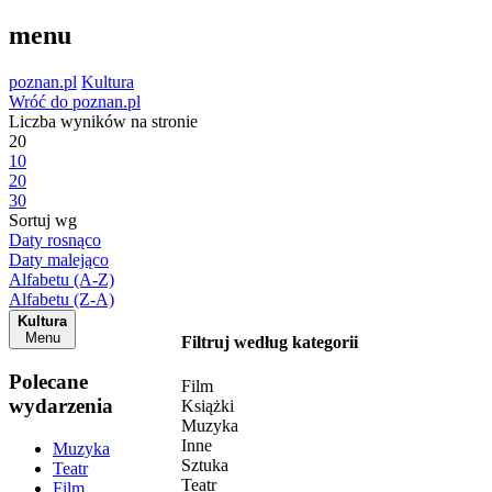
menu
poznan.pl
Kultura
Wróć do poznan.pl
Liczba wyników na stronie
20
10
20
30
Sortuj wg
Daty rosnąco
Daty malejąco
Alfabetu (A-Z)
Alfabetu (Z-A)
Kultura
Menu
Filtruj według kategorii
Polecane
Film
wydarzenia
Książki
Muzyka
Inne
Muzyka
Sztuka
Teatr
Teatr
Film