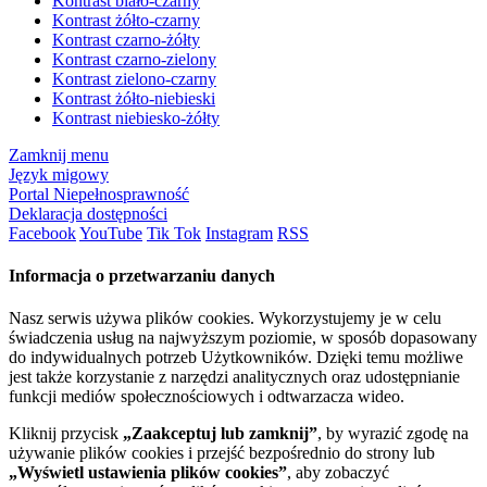
Kontrast biało-czarny
Kontrast żółto-czarny
Kontrast czarno-żółty
Kontrast czarno-zielony
Kontrast zielono-czarny
Kontrast żółto-niebieski
Kontrast niebiesko-żółty
Zamknij menu
Język migowy
Portal Niepełnosprawność
Deklaracja dostępności
Facebook
YouTube
Tik Tok
Instagram
RSS
Informacja o przetwarzaniu danych
Nasz serwis używa plików cookies. Wykorzystujemy je w celu
świadczenia usług na najwyższym poziomie, w sposób dopasowany
do indywidualnych potrzeb Użytkowników. Dzięki temu możliwe
jest także korzystanie z narzędzi analitycznych oraz udostępnianie
funkcji mediów społecznościowych i odtwarzacza wideo.
Kliknij przycisk
„Zaakceptuj lub zamknij”
, by wyrazić zgodę na
używanie plików cookies i przejść bezpośrednio do strony lub
„Wyświetl ustawienia plików cookies”
, aby zobaczyć