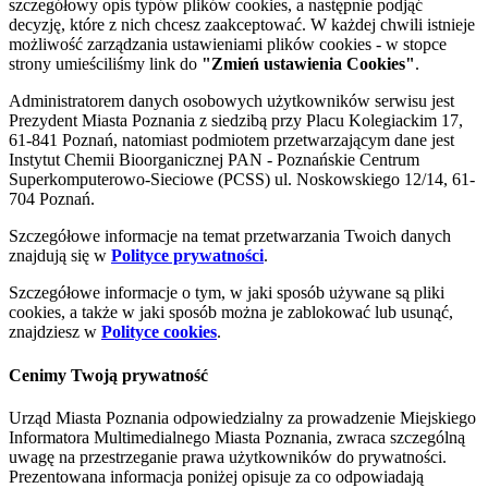
szczegółowy opis typów plików cookies, a następnie podjąć
decyzję, które z nich chcesz zaakceptować. W każdej chwili istnieje
możliwość zarządzania ustawieniami plików cookies - w stopce
strony umieściliśmy link do
"Zmień ustawienia Cookies"
.
Administratorem danych osobowych użytkowników serwisu jest
Prezydent Miasta Poznania z siedzibą przy Placu Kolegiackim 17,
61-841 Poznań, natomiast podmiotem przetwarzającym dane jest
Instytut Chemii Bioorganicznej PAN - Poznańskie Centrum
Superkomputerowo-Sieciowe (PCSS) ul. Noskowskiego 12/14, 61-
704 Poznań.
Szczegółowe informacje na temat przetwarzania Twoich danych
znajdują się w
Polityce prywatności
.
Szczegółowe informacje o tym, w jaki sposób używane są pliki
cookies, a także w jaki sposób można je zablokować lub usunąć,
znajdziesz w
Polityce cookies
.
Cenimy Twoją prywatność
Urząd Miasta Poznania odpowiedzialny za prowadzenie Miejskiego
Informatora Multimedialnego Miasta Poznania, zwraca szczególną
uwagę na przestrzeganie prawa użytkowników do prywatności.
Prezentowana informacja poniżej opisuje za co odpowiadają