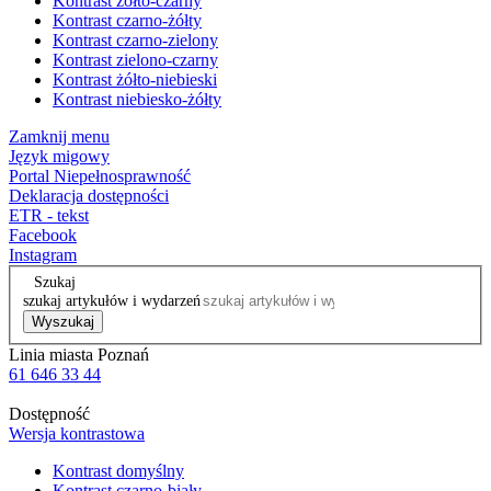
Kontrast żółto-czarny
Kontrast czarno-żółty
Kontrast czarno-zielony
Kontrast zielono-czarny
Kontrast żółto-niebieski
Kontrast niebiesko-żółty
Zamknij menu
Język migowy
Portal Niepełnosprawność
Deklaracja dostępności
ETR - tekst
Facebook
Instagram
Szukaj
szukaj artykułów i wydarzeń
Wyszukaj
Linia miasta Poznań
61 646 33 44
Dostępność
Wersja kontrastowa
Kontrast domyślny
Kontrast czarno-biały