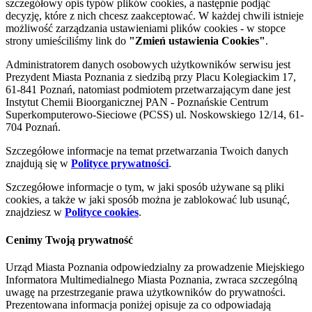
szczegółowy opis typów plików cookies, a następnie podjąć
decyzję, które z nich chcesz zaakceptować. W każdej chwili istnieje
możliwość zarządzania ustawieniami plików cookies - w stopce
strony umieściliśmy link do
"Zmień ustawienia Cookies"
.
Administratorem danych osobowych użytkowników serwisu jest
Prezydent Miasta Poznania z siedzibą przy Placu Kolegiackim 17,
61-841 Poznań, natomiast podmiotem przetwarzającym dane jest
Instytut Chemii Bioorganicznej PAN - Poznańskie Centrum
Superkomputerowo-Sieciowe (PCSS) ul. Noskowskiego 12/14, 61-
704 Poznań.
Szczegółowe informacje na temat przetwarzania Twoich danych
znajdują się w
Polityce prywatności
.
Szczegółowe informacje o tym, w jaki sposób używane są pliki
cookies, a także w jaki sposób można je zablokować lub usunąć,
znajdziesz w
Polityce cookies
.
Cenimy Twoją prywatność
Urząd Miasta Poznania odpowiedzialny za prowadzenie Miejskiego
Informatora Multimedialnego Miasta Poznania, zwraca szczególną
uwagę na przestrzeganie prawa użytkowników do prywatności.
Prezentowana informacja poniżej opisuje za co odpowiadają