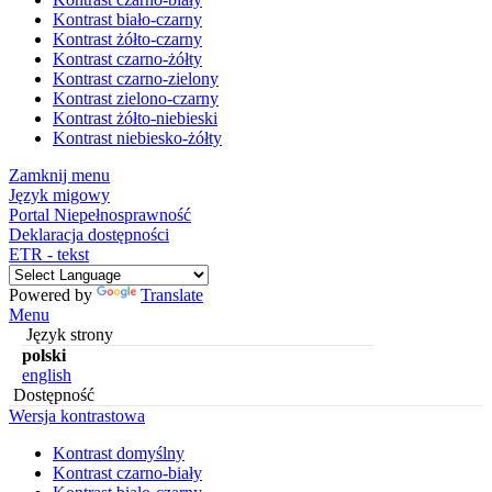
Kontrast biało-czarny
Kontrast żółto-czarny
Kontrast czarno-żółty
Kontrast czarno-zielony
Kontrast zielono-czarny
Kontrast żółto-niebieski
Kontrast niebiesko-żółty
Zamknij menu
Język migowy
Portal Niepełnosprawność
Deklaracja dostępności
ETR - tekst
Powered by
Translate
Menu
Język strony
polski
english
Dostępność
Wersja kontrastowa
Kontrast domyślny
Kontrast czarno-biały