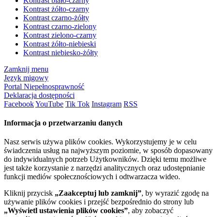
Kontrast biało-czarny
Kontrast żółto-czarny
Kontrast czarno-żółty
Kontrast czarno-zielony
Kontrast zielono-czarny
Kontrast żółto-niebieski
Kontrast niebiesko-żółty
Zamknij menu
Język migowy
Portal Niepełnosprawność
Deklaracja dostępności
Facebook
YouTube
Tik Tok
Instagram
RSS
Informacja o przetwarzaniu danych
Nasz serwis używa plików cookies. Wykorzystujemy je w celu
świadczenia usług na najwyższym poziomie, w sposób dopasowany
do indywidualnych potrzeb Użytkowników. Dzięki temu możliwe
jest także korzystanie z narzędzi analitycznych oraz udostępnianie
funkcji mediów społecznościowych i odtwarzacza wideo.
Kliknij przycisk
„Zaakceptuj lub zamknij”
, by wyrazić zgodę na
używanie plików cookies i przejść bezpośrednio do strony lub
„Wyświetl ustawienia plików cookies”
, aby zobaczyć