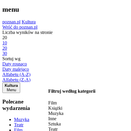
menu
poznan.pl
Kultura
Wróć do poznan.pl
Liczba wyników na stronie
20
10
20
30
Sortuj wg
Daty rosnąco
Daty malejąco
Alfabetu (A-Z)
Alfabetu (Z-A)
Kultura
Menu
Filtruj według kategorii
Polecane
Film
wydarzenia
Książki
Muzyka
Inne
Muzyka
Sztuka
Teatr
Teatr
Film