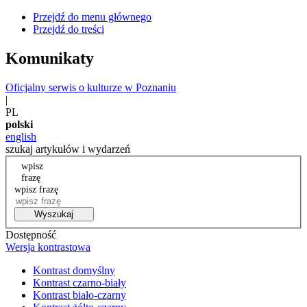
Przejdź do menu głównego
Przejdź do treści
Komunikaty
Oficjalny serwis o kulturze w Poznaniu
|
PL
polski
english
szukaj artykułów i wydarzeń
wpisz
frazę
wpisz frazę
Wyszukaj
Dostępność
Wersja kontrastowa
Kontrast domyślny
Kontrast czarno-biały
Kontrast biało-czarny