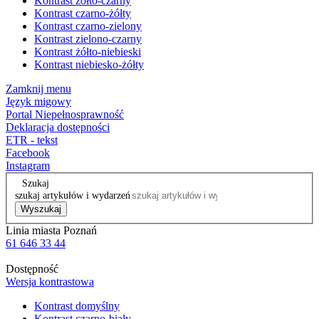
Kontrast żółto-czarny
Kontrast czarno-żółty
Kontrast czarno-zielony
Kontrast zielono-czarny
Kontrast żółto-niebieski
Kontrast niebiesko-żółty
Zamknij menu
Język migowy
Portal Niepełnosprawność
Deklaracja dostępności
ETR - tekst
Facebook
Instagram
Szukaj
szukaj artykułów i wydarzeń
Wyszukaj
Linia miasta Poznań
61 646 33 44
Dostępność
Wersja kontrastowa
Kontrast domyślny
Kontrast czarno-biały