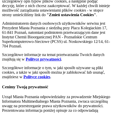
szczegółowy opis typów plików cookies, a następnie podjąć
decyzję, które z nich chcesz zaakceptować. W każdej chwili istnieje
możliwość zarządzania ustawieniami plików cookies - w stopce
strony umieściliśmy link do
"Zmień ustawienia Cookies"
.
Administratorem danych osobowych użytkowników serwisu jest
Prezydent Miasta Poznania z siedzibą przy Placu Kolegiackim 17,
61-841 Poznań, natomiast podmiotem przetwarzającym dane jest
Instytut Chemii Bioorganicznej PAN - Poznańskie Centrum
Superkomputerowo-Sieciowe (PCSS) ul. Noskowskiego 12/14, 61-
704 Poznań.
Szczegółowe informacje na temat przetwarzania Twoich danych
znajdują się w
Polityce prywatności
.
Szczegółowe informacje o tym, w jaki sposób używane są pliki
cookies, a także w jaki sposób można je zablokować lub usunąć,
znajdziesz w
Polityce cookies
.
Cenimy Twoją prywatność
Urząd Miasta Poznania odpowiedzialny za prowadzenie Miejskiego
Informatora Multimedialnego Miasta Poznania, zwraca szczególną
uwagę na przestrzeganie prawa użytkowników do prywatności.
Prezentowana informacja poniżej opisuje za co odpowiadają