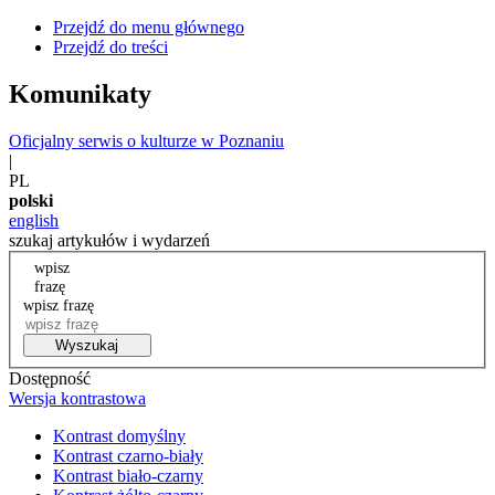
Przejdź do menu głównego
Przejdź do treści
Komunikaty
Oficjalny serwis o kulturze w Poznaniu
|
PL
polski
english
szukaj artykułów i wydarzeń
wpisz
frazę
wpisz frazę
Wyszukaj
Dostępność
Wersja kontrastowa
Kontrast domyślny
Kontrast czarno-biały
Kontrast biało-czarny