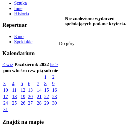
Sztuka
Inne
Historia
Nie znaleziono wydarzeń
spełniających podane kryteria.
Repertuar
Kino
Spektakle
Do góry
Kalendarium
< wrz
Październik 2022
lis >
pon
wto
śro
czw
pią
sob
nie
1
2
3
4
5
6
7
8
9
10
11
12
13
14
15
16
17
18
19
20
21
22
23
24
25
26
27
28
29
30
31
Znajdź na mapie