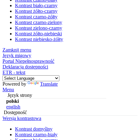
Kontrast biało-czarny
Kontrast żółto-czarny
Kontrast czarno-żółty
Kontrast czarno-zielony
Kontrast zielono-czarny
Kontrast żółto-niebieski
Kontrast niebiesko-żółty
Zamknij menu
Język migowy
Portal Niepełnosprawność
Deklaracja dostępności
ETR - tekst
Powered by
Translate
Menu
Język strony
polski
english
Dostępność
Wersja kontrastowa
Kontrast domyślny
Kontrast czarno-biały