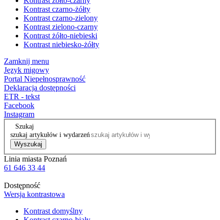
Kontrast żółto-czarny
Kontrast czarno-żółty
Kontrast czarno-zielony
Kontrast zielono-czarny
Kontrast żółto-niebieski
Kontrast niebiesko-żółty
Zamknij menu
Język migowy
Portal Niepełnosprawność
Deklaracja dostępności
ETR - tekst
Facebook
Instagram
Szukaj
szukaj artykułów i wydarzeń
Wyszukaj
Linia miasta Poznań
61 646 33 44
Dostępność
Wersja kontrastowa
Kontrast domyślny
Kontrast czarno-biały