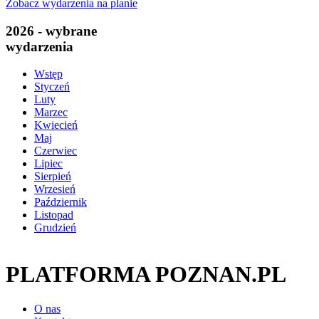
Zobacz wydarzenia na planie
2026 - wybrane
wydarzenia
Wstęp
Styczeń
Luty
Marzec
Kwiecień
Maj
Czerwiec
Lipiec
Sierpień
Wrzesień
Październik
Listopad
Grudzień
PLATFORMA POZNAN.PL
O nas