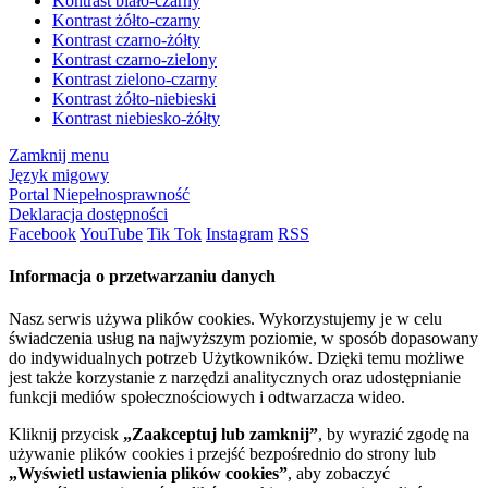
Kontrast biało-czarny
Kontrast żółto-czarny
Kontrast czarno-żółty
Kontrast czarno-zielony
Kontrast zielono-czarny
Kontrast żółto-niebieski
Kontrast niebiesko-żółty
Zamknij menu
Język migowy
Portal Niepełnosprawność
Deklaracja dostępności
Facebook
YouTube
Tik Tok
Instagram
RSS
Informacja o przetwarzaniu danych
Nasz serwis używa plików cookies. Wykorzystujemy je w celu
świadczenia usług na najwyższym poziomie, w sposób dopasowany
do indywidualnych potrzeb Użytkowników. Dzięki temu możliwe
jest także korzystanie z narzędzi analitycznych oraz udostępnianie
funkcji mediów społecznościowych i odtwarzacza wideo.
Kliknij przycisk
„Zaakceptuj lub zamknij”
, by wyrazić zgodę na
używanie plików cookies i przejść bezpośrednio do strony lub
„Wyświetl ustawienia plików cookies”
, aby zobaczyć