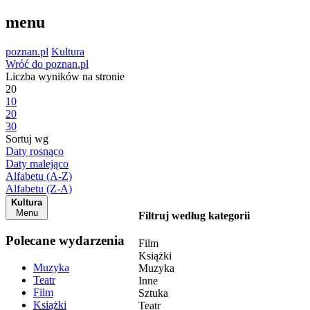
menu
poznan.pl
Kultura
Wróć do poznan.pl
Liczba wyników na stronie
20
10
20
30
Sortuj wg
Daty rosnąco
Daty malejąco
Alfabetu (A-Z)
Alfabetu (Z-A)
Kultura
Menu
Filtruj według kategorii
Polecane wydarzenia
Film
Książki
Muzyka
Muzyka
Teatr
Inne
Film
Sztuka
Książki
Teatr