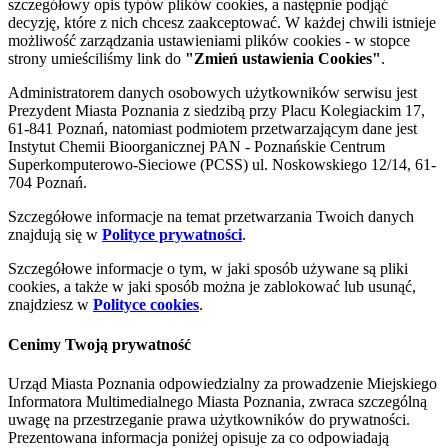
szczegółowy opis typów plików cookies, a następnie podjąć
decyzję, które z nich chcesz zaakceptować. W każdej chwili istnieje
możliwość zarządzania ustawieniami plików cookies - w stopce
strony umieściliśmy link do
"Zmień ustawienia Cookies"
.
Administratorem danych osobowych użytkowników serwisu jest
Prezydent Miasta Poznania z siedzibą przy Placu Kolegiackim 17,
61-841 Poznań, natomiast podmiotem przetwarzającym dane jest
Instytut Chemii Bioorganicznej PAN - Poznańskie Centrum
Superkomputerowo-Sieciowe (PCSS) ul. Noskowskiego 12/14, 61-
704 Poznań.
Szczegółowe informacje na temat przetwarzania Twoich danych
znajdują się w
Polityce prywatności
.
Szczegółowe informacje o tym, w jaki sposób używane są pliki
cookies, a także w jaki sposób można je zablokować lub usunąć,
znajdziesz w
Polityce cookies
.
Cenimy Twoją prywatność
Urząd Miasta Poznania odpowiedzialny za prowadzenie Miejskiego
Informatora Multimedialnego Miasta Poznania, zwraca szczególną
uwagę na przestrzeganie prawa użytkowników do prywatności.
Prezentowana informacja poniżej opisuje za co odpowiadają