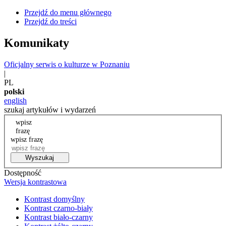
Przejdź do menu głównego
Przejdź do treści
Komunikaty
Oficjalny serwis o kulturze w Poznaniu
|
PL
polski
english
szukaj artykułów i wydarzeń
wpisz
frazę
wpisz frazę
Wyszukaj
Dostępność
Wersja kontrastowa
Kontrast domyślny
Kontrast czarno-biały
Kontrast biało-czarny