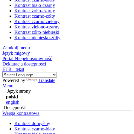
Kontrast biało-czarny
Kontrast żółto-czarny
Kontrast czarno-żółty
Kontrast czarno-zielony
Kontrast zielono-czarny
Kontrast żółto-niebieski
Kontrast niebiesko-żółty
Zamknij menu
Język migowy
Portal Niepełnosprawność
Deklaracja dostępności
ETR - tekst
Powered by
Translate
Menu
Język strony
polski
english
Dostępność
Wersja kontrastowa
Kontrast domyślny
Kontrast czarno-biały