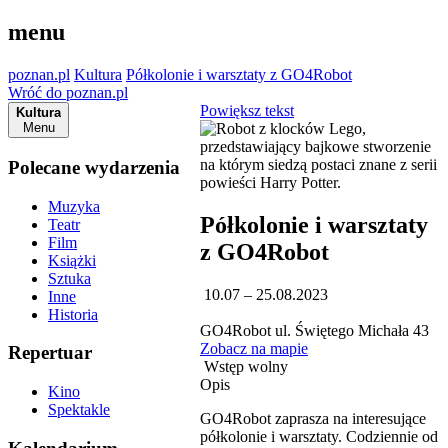
menu
poznan.pl
Kultura
Półkolonie i warsztaty z GO4Robot
Wróć do poznan.pl
Powiększ tekst
Kultura
Menu
Polecane wydarzenia
Muzyka
Półkolonie i warsztaty
Teatr
Film
z GO4Robot
Książki
Sztuka
10.07 – 25.08.2023
Inne
Historia
GO4Robot ul. Świętego Michała 43
Zobacz na mapie
Repertuar
Wstęp wolny
Opis
Kino
Spektakle
GO4Robot zaprasza na interesujące
półkolonie i warsztaty. Codziennie od