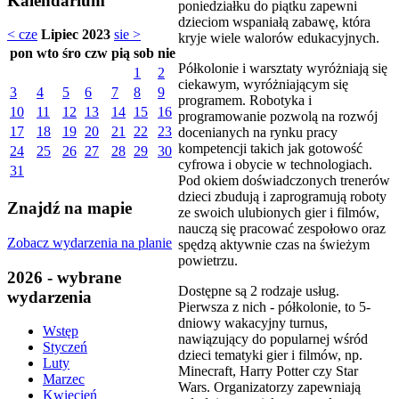
Kalendarium
poniedziałku do piątku zapewni
dzieciom wspaniałą zabawę, która
< cze
Lipiec 2023
sie >
kryje wiele walorów edukacyjnych.
pon
wto
śro
czw
pią
sob
nie
Półkolonie i warsztaty wyróżniają się
1
2
ciekawym, wyróżniającym się
3
4
5
6
7
8
9
programem. Robotyka i
10
11
12
13
14
15
16
programowanie pozwolą na rozwój
17
18
19
20
21
22
23
docenianych na rynku pracy
kompetencji takich jak gotowość
24
25
26
27
28
29
30
cyfrowa i obycie w technologiach.
31
Pod okiem doświadczonych trenerów
dzieci zbudują i zaprogramują roboty
Znajdź na mapie
ze swoich ulubionych gier i filmów,
nauczą się pracować zespołowo oraz
Zobacz wydarzenia na planie
spędzą aktywnie czas na świeżym
powietrzu.
2026 - wybrane
Dostępne są 2 rodzaje usług.
wydarzenia
Pierwsza z nich - półkolonie, to 5-
dniowy wakacyjny turnus,
Wstęp
nawiązujący do popularnej wśród
Styczeń
dzieci tematyki gier i filmów, np.
Luty
Minecraft, Harry Potter czy Star
Marzec
Wars. Organizatorzy zapewniają
Kwiecień