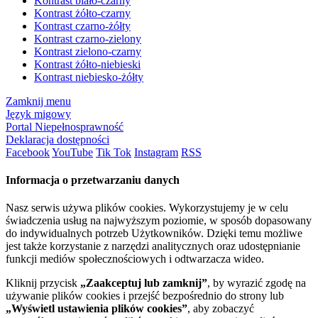
Kontrast biało-czarny
Kontrast żółto-czarny
Kontrast czarno-żółty
Kontrast czarno-zielony
Kontrast zielono-czarny
Kontrast żółto-niebieski
Kontrast niebiesko-żółty
Zamknij menu
Język migowy
Portal Niepełnosprawność
Deklaracja dostępności
Facebook
YouTube
Tik Tok
Instagram
RSS
Informacja o przetwarzaniu danych
Nasz serwis używa plików cookies. Wykorzystujemy je w celu
świadczenia usług na najwyższym poziomie, w sposób dopasowany
do indywidualnych potrzeb Użytkowników. Dzięki temu możliwe
jest także korzystanie z narzędzi analitycznych oraz udostępnianie
funkcji mediów społecznościowych i odtwarzacza wideo.
Kliknij przycisk
„Zaakceptuj lub zamknij”
, by wyrazić zgodę na
używanie plików cookies i przejść bezpośrednio do strony lub
„Wyświetl ustawienia plików cookies”
, aby zobaczyć