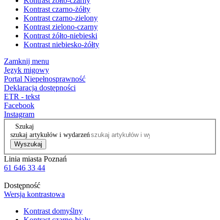
Kontrast żółto-czarny
Kontrast czarno-żółty
Kontrast czarno-zielony
Kontrast zielono-czarny
Kontrast żółto-niebieski
Kontrast niebiesko-żółty
Zamknij menu
Język migowy
Portal Niepełnosprawność
Deklaracja dostępności
ETR - tekst
Facebook
Instagram
Szukaj
szukaj artykułów i wydarzeń
Wyszukaj
Linia miasta Poznań
61 646 33 44
Dostępność
Wersja kontrastowa
Kontrast domyślny
Kontrast czarno-biały