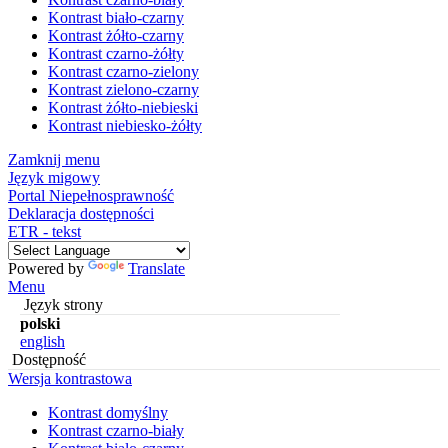
Kontrast biało-czarny
Kontrast żółto-czarny
Kontrast czarno-żółty
Kontrast czarno-zielony
Kontrast zielono-czarny
Kontrast żółto-niebieski
Kontrast niebiesko-żółty
Zamknij menu
Język migowy
Portal Niepełnosprawność
Deklaracja dostępności
ETR - tekst
Powered by
Translate
Menu
Język strony
polski
english
Dostępność
Wersja kontrastowa
Kontrast domyślny
Kontrast czarno-biały