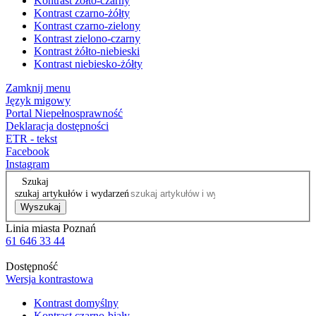
Kontrast żółto-czarny
Kontrast czarno-żółty
Kontrast czarno-zielony
Kontrast zielono-czarny
Kontrast żółto-niebieski
Kontrast niebiesko-żółty
Zamknij menu
Język migowy
Portal Niepełnosprawność
Deklaracja dostępności
ETR - tekst
Facebook
Instagram
Szukaj
szukaj artykułów i wydarzeń
Wyszukaj
Linia miasta Poznań
61 646 33 44
Dostępność
Wersja kontrastowa
Kontrast domyślny
Kontrast czarno-biały