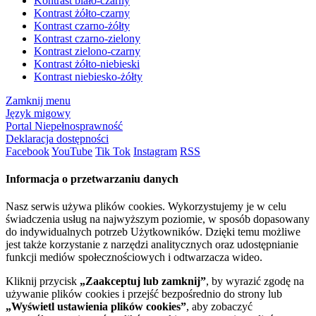
Kontrast biało-czarny
Kontrast żółto-czarny
Kontrast czarno-żółty
Kontrast czarno-zielony
Kontrast zielono-czarny
Kontrast żółto-niebieski
Kontrast niebiesko-żółty
Zamknij menu
Język migowy
Portal Niepełnosprawność
Deklaracja dostępności
Facebook
YouTube
Tik Tok
Instagram
RSS
Informacja o przetwarzaniu danych
Nasz serwis używa plików cookies. Wykorzystujemy je w celu
świadczenia usług na najwyższym poziomie, w sposób dopasowany
do indywidualnych potrzeb Użytkowników. Dzięki temu możliwe
jest także korzystanie z narzędzi analitycznych oraz udostępnianie
funkcji mediów społecznościowych i odtwarzacza wideo.
Kliknij przycisk
„Zaakceptuj lub zamknij”
, by wyrazić zgodę na
używanie plików cookies i przejść bezpośrednio do strony lub
„Wyświetl ustawienia plików cookies”
, aby zobaczyć