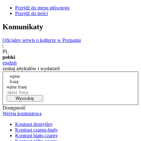
Przejdź do menu głównego
Przejdź do treści
Komunikaty
Oficjalny serwis o kulturze w Poznaniu
|
PL
polski
english
szukaj artykułów i wydarzeń
wpisz
frazę
wpisz frazę
Wyszukaj
Dostępność
Wersja kontrastowa
Kontrast domyślny
Kontrast czarno-biały
Kontrast biało-czarny