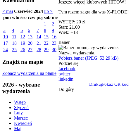
Kalendarium
Jeszcze więcej klubowych HITÓW!
< maj
Czerwiec 2024
lip >
Tym razem zagra dla was X-PLODE!
pon
wto
śro
czw
pią
sob
nie
WSTĘP: 20 zł
1
2
Start: 21.00
3
4
5
6
7
8
9
Wiek: +18
10
11
12
13
14
15
16
Baner
17
18
19
20
21
22
23
24
25
26
27
28
29
30
Pobierz baner (JPEG, 53,29 kB)
Znajdź na mapie
Podziel się
facebook
Zobacz wydarzenia na planie
twitter
linkedin
2026 - wybrane
Drukuj
Pokaż QR kod
Do góry
wydarzenia
Wstęp
Styczeń
Luty
Marzec
Kwiecień
Maj