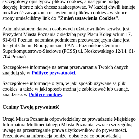
szczegółowy opis typów plików cookies, a następnie podjąć
decyzję, które z nich chcesz zaakceptować. W każdej chwili istnieje
możliwość zarządzania ustawieniami plików cookies - w stopce
strony umieściliśmy link do
"Zmień ustawienia Cookies"
.
Administratorem danych osobowych użytkowników serwisu jest
Prezydent Miasta Poznania z siedzibą przy Placu Kolegiackim 17,
61-841 Poznań, natomiast podmiotem przetwarzającym dane jest
Instytut Chemii Bioorganicznej PAN - Poznańskie Centrum
Superkomputerowo-Sieciowe (PCSS) ul. Noskowskiego 12/14, 61-
704 Poznań.
Szczegółowe informacje na temat przetwarzania Twoich danych
znajdują się w
Polityce prywatności
.
Szczegółowe informacje o tym, w jaki sposób używane są pliki
cookies, a także w jaki sposób można je zablokować lub usunąć,
znajdziesz w
Polityce cookies
.
Cenimy Twoją prywatność
Urząd Miasta Poznania odpowiedzialny za prowadzenie Miejskiego
Informatora Multimedialnego Miasta Poznania, zwraca szczególną
uwagę na przestrzeganie prawa użytkowników do prywatności.
Prezentowana informacja poniżej opisuje za co odpowiadają