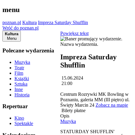
menu
poznan.pl
Kultura
Impreza Saturday Shufflin
Wróć do poznan.pl
Powiększ tekst
Kultura
Menu
Polecane wydarzenia
Impreza Saturday
Muzyka
Shufflin
Teatr
Film
15.06.2024
Książki
21:00
Sztuka
Inne
Centrum Rozrywki MK Bowling w
Historia
Poznaniu, galeria MM (III piętro) ul.
Święty Marcin 24
Zobacz na mapie
Repertuar
Bilety płatne
Opis
Kino
Muzyka
Spektakle
STATURDAY SHUFFLIN'