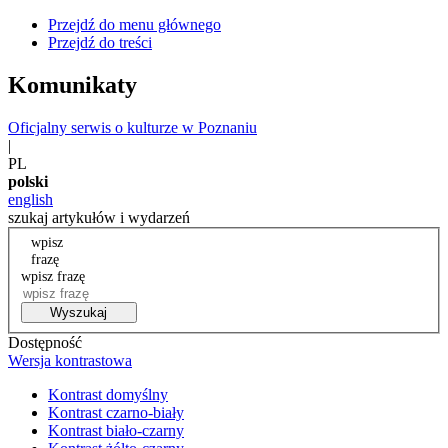
Przejdź do menu głównego
Przejdź do treści
Komunikaty
Oficjalny serwis o kulturze w Poznaniu
|
PL
polski
english
szukaj artykułów i wydarzeń
wpisz
frazę
wpisz frazę
Wyszukaj
Dostępność
Wersja kontrastowa
Kontrast domyślny
Kontrast czarno-biały
Kontrast biało-czarny