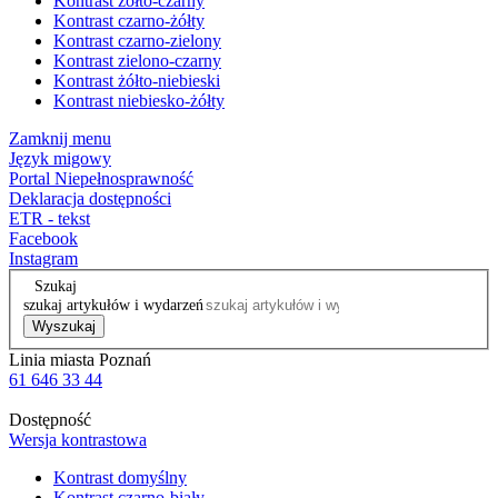
Kontrast żółto-czarny
Kontrast czarno-żółty
Kontrast czarno-zielony
Kontrast zielono-czarny
Kontrast żółto-niebieski
Kontrast niebiesko-żółty
Zamknij menu
Język migowy
Portal Niepełnosprawność
Deklaracja dostępności
ETR - tekst
Facebook
Instagram
Szukaj
szukaj artykułów i wydarzeń
Wyszukaj
Linia miasta Poznań
61 646 33 44
Dostępność
Wersja kontrastowa
Kontrast domyślny
Kontrast czarno-biały