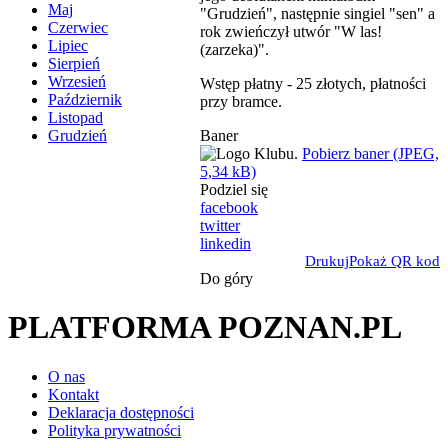
Maj
"Grudzień", następnie singiel "sen" a
Czerwiec
rok zwieńczył utwór "W las!
Lipiec
(zarzeka)".
Sierpień
Wrzesień
Wstęp płatny - 25 złotych, płatności
Październik
przy bramce.
Listopad
Baner
Grudzień
Pobierz baner (JPEG,
5,34 kB)
Podziel się
facebook
twitter
linkedin
Drukuj
Pokaż QR kod
Do góry
PLATFORMA POZNAN.PL
O nas
Kontakt
Deklaracja dostępności
Polityka prywatności