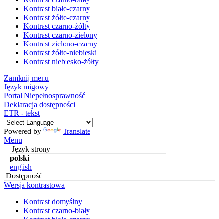
Kontrast biało-czarny
Kontrast żółto-czarny
Kontrast czarno-żółty
Kontrast czarno-zielony
Kontrast zielono-czarny
Kontrast żółto-niebieski
Kontrast niebiesko-żółty
Zamknij menu
Język migowy
Portal Niepełnosprawność
Deklaracja dostępności
ETR - tekst
Powered by
Translate
Menu
Język strony
polski
english
Dostępność
Wersja kontrastowa
Kontrast domyślny
Kontrast czarno-biały