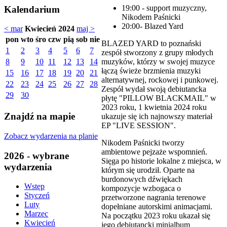
19:00 - support muzyczny,
Kalendarium
Nikodem Paśnicki
20:00- Blazed Yard
< mar
Kwiecień 2024
maj >
pon
wto
śro
czw
pią
sob
nie
BLAZED YARD to poznański
1
2
3
4
5
6
7
zespół stworzony z grupy młodych
muzyków, którzy w swojej muzyce
8
9
10
11
12
13
14
łączą świeże brzmienia muzyki
15
16
17
18
19
20
21
alternatywnej, rockowej i punkowej.
22
23
24
25
26
27
28
Zespół wydał swoją debiutancka
29
30
płytę "PILLOW BLACKMAIL" w
2023 roku, 1 kwietnia 2024 roku
Znajdź na mapie
ukazuje się ich najnowszy materiał
EP "LIVE SESSION".
Zobacz wydarzenia na planie
Nikodem Paśnicki tworzy
ambientowe pejzaże wspomnień.
2026 - wybrane
Sięga po historie lokalne z miejsca, w
wydarzenia
którym się urodził. Oparte na
burdonowych dźwiękach
Wstęp
kompozycje wzbogaca o
Styczeń
przetworzone nagrania terenowe
Luty
dopełniane autorskimi animacjami.
Marzec
Na początku 2023 roku ukazał się
Kwiecień
jego debiutancki minialbum