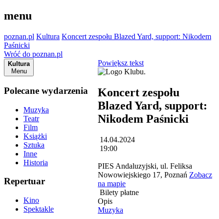
menu
poznan.pl
Kultura
Koncert zespołu Blazed Yard, support: Nikodem
Paśnicki
Wróć do poznan.pl
Powiększ tekst
Kultura
Menu
Polecane wydarzenia
Koncert zespołu
Blazed Yard, support:
Muzyka
Nikodem Paśnicki
Teatr
Film
Książki
14.04.2024
Sztuka
19:00
Inne
Historia
PIES Andaluzyjski, ul. Feliksa
Nowowiejskiego 17, Poznań
Zobacz
Repertuar
na mapie
Bilety płatne
Kino
Opis
Spektakle
Muzyka