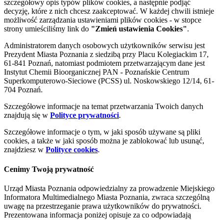
szczegółowy opis typów plików cookies, a następnie podjąć
decyzję, które z nich chcesz zaakceptować. W każdej chwili istnieje
możliwość zarządzania ustawieniami plików cookies - w stopce
strony umieściliśmy link do
"Zmień ustawienia Cookies"
.
Administratorem danych osobowych użytkowników serwisu jest
Prezydent Miasta Poznania z siedzibą przy Placu Kolegiackim 17,
61-841 Poznań, natomiast podmiotem przetwarzającym dane jest
Instytut Chemii Bioorganicznej PAN - Poznańskie Centrum
Superkomputerowo-Sieciowe (PCSS) ul. Noskowskiego 12/14, 61-
704 Poznań.
Szczegółowe informacje na temat przetwarzania Twoich danych
znajdują się w
Polityce prywatności
.
Szczegółowe informacje o tym, w jaki sposób używane są pliki
cookies, a także w jaki sposób można je zablokować lub usunąć,
znajdziesz w
Polityce cookies
.
Cenimy Twoją prywatność
Urząd Miasta Poznania odpowiedzialny za prowadzenie Miejskiego
Informatora Multimedialnego Miasta Poznania, zwraca szczególną
uwagę na przestrzeganie prawa użytkowników do prywatności.
Prezentowana informacja poniżej opisuje za co odpowiadają