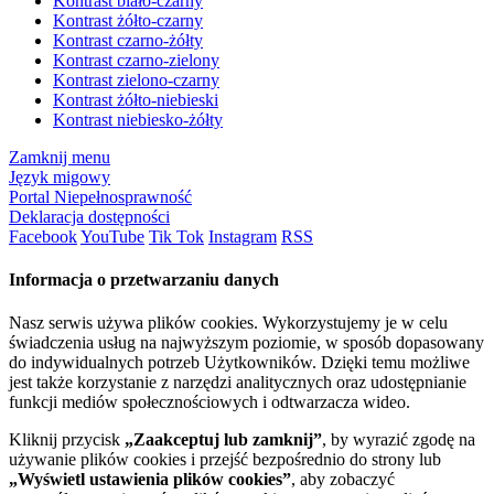
Kontrast biało-czarny
Kontrast żółto-czarny
Kontrast czarno-żółty
Kontrast czarno-zielony
Kontrast zielono-czarny
Kontrast żółto-niebieski
Kontrast niebiesko-żółty
Zamknij menu
Język migowy
Portal Niepełnosprawność
Deklaracja dostępności
Facebook
YouTube
Tik Tok
Instagram
RSS
Informacja o przetwarzaniu danych
Nasz serwis używa plików cookies. Wykorzystujemy je w celu
świadczenia usług na najwyższym poziomie, w sposób dopasowany
do indywidualnych potrzeb Użytkowników. Dzięki temu możliwe
jest także korzystanie z narzędzi analitycznych oraz udostępnianie
funkcji mediów społecznościowych i odtwarzacza wideo.
Kliknij przycisk
„Zaakceptuj lub zamknij”
, by wyrazić zgodę na
używanie plików cookies i przejść bezpośrednio do strony lub
„Wyświetl ustawienia plików cookies”
, aby zobaczyć