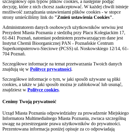
szczegółowy opis typów plików cookies, a następnie podjąć
decyzję, które z nich chcesz zaakceptować. W każdej chwili istnieje
możliwość zarządzania ustawieniami plików cookies - w stopce
strony umieściliśmy link do
"Zmień ustawienia Cookies"
.
Administratorem danych osobowych użytkowników serwisu jest
Prezydent Miasta Poznania z siedzibą przy Placu Kolegiackim 17,
61-841 Poznań, natomiast podmiotem przetwarzającym dane jest
Instytut Chemii Bioorganicznej PAN - Poznańskie Centrum
Superkomputerowo-Sieciowe (PCSS) ul. Noskowskiego 12/14, 61-
704 Poznań.
Szczegółowe informacje na temat przetwarzania Twoich danych
znajdują się w
Polityce prywatności
.
Szczegółowe informacje o tym, w jaki sposób używane są pliki
cookies, a także w jaki sposób można je zablokować lub usunąć,
znajdziesz w
Polityce cookies
.
Cenimy Twoją prywatność
Urząd Miasta Poznania odpowiedzialny za prowadzenie Miejskiego
Informatora Multimedialnego Miasta Poznania, zwraca szczególną
uwagę na przestrzeganie prawa użytkowników do prywatności.
Prezentowana informacja poniżej opisuje za co odpowiadają