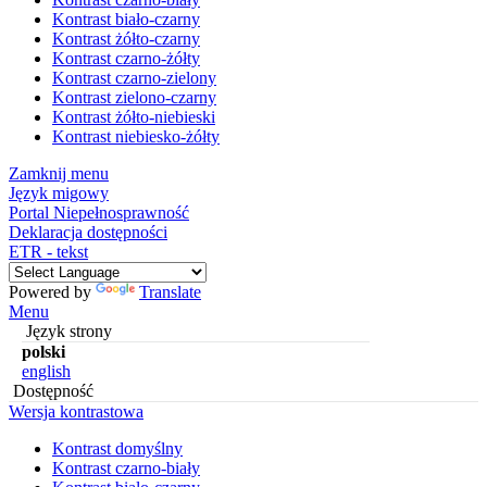
Kontrast biało-czarny
Kontrast żółto-czarny
Kontrast czarno-żółty
Kontrast czarno-zielony
Kontrast zielono-czarny
Kontrast żółto-niebieski
Kontrast niebiesko-żółty
Zamknij menu
Język migowy
Portal Niepełnosprawność
Deklaracja dostępności
ETR - tekst
Powered by
Translate
Menu
Język strony
polski
english
Dostępność
Wersja kontrastowa
Kontrast domyślny
Kontrast czarno-biały