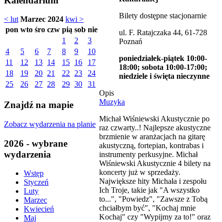
Kalendarium
Bilety dostępne stacjonarnie
< lut
Marzec 2024
kwi >
pon
wto
śro
czw
pią
sob
nie
ul. F. Ratajczaka 44, 61-728
1
2
3
Poznań
4
5
6
7
8
9
10
poniedziałek-piątek 10:00-
11
12
13
14
15
16
17
18:00; sobota 10:00-17:00;
18
19
20
21
22
23
24
niedziele i święta nieczynne
25
26
27
28
29
30
31
Opis
Muzyka
Znajdź na mapie
Michał Wiśniewski Akustycznie po
Zobacz wydarzenia na planie
raz czwarty..! Najlepsze akustyczne
brzmienie w aranżacjach na gitarę
2026 - wybrane
akustyczną, fortepian, kontrabas i
wydarzenia
instrumenty perkusyjne. Michał
Wiśniewski Akustycznie 4 bilety na
koncerty już w sprzedaży.
Wstęp
Największe hity Michała i zespołu
Styczeń
Ich Troje, takie jak "A wszystko
Luty
to...", "Powiedz", "Zawsze z Tobą
Marzec
chciałbym być", "Kochaj mnie
Kwiecień
Kochaj" czy "Wypijmy za to!" oraz
Maj