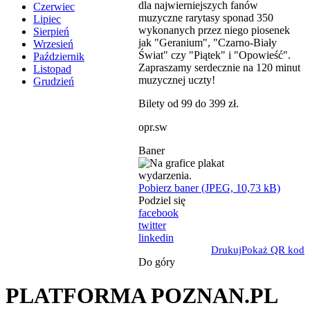
dla najwierniejszych fanów
Czerwiec
muzyczne rarytasy sponad 350
Lipiec
wykonanych przez niego piosenek
Sierpień
jak "Geranium", "Czarno-Biały
Wrzesień
Świat" czy "Piątek" i "Opowieść".
Październik
Zapraszamy serdecznie na 120 minut
Listopad
muzycznej uczty!
Grudzień
Bilety od 99 do 399 zł.
opr.sw
Baner
Pobierz baner (JPEG, 10,73 kB)
Podziel się
facebook
twitter
linkedin
Drukuj
Pokaż QR kod
Do góry
PLATFORMA POZNAN.PL