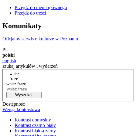
Przejdź do menu głównego
Przejdź do treści
Komunikaty
Oficjalny serwis o kulturze w Poznaniu
|
PL
polski
english
szukaj artykułów i wydarzeń
wpisz
frazę
wpisz frazę
Wyszukaj
Dostępność
Wersja kontrastowa
Kontrast domyślny
Kontrast czarno-biały
Kontrast biało-czarny