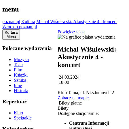
menu
poznan.pl
Kultura
Michał Wiśniewski: Akustycznie 4 - koncert
Wróć do poznan.pl
Powiększ tekst
Kultura
Menu
Polecane wydarzenia
Michał Wiśniewski:
Akustycznie 4 -
Muzyka
koncert
Teatr
Film
Książki
24.03.2024
Sztuka
18:00
Inne
Historia
Klub Tama, ul. Niezłomnych 2
Zobacz na mapie
Repertuar
Bilety płatne
Bilety
Kino
Dostępne stacjonarnie:
Spektakle
Centrum Informacji
Kulturalnej