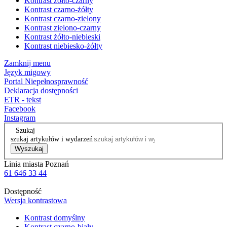
Kontrast żółto-czarny
Kontrast czarno-żółty
Kontrast czarno-zielony
Kontrast zielono-czarny
Kontrast żółto-niebieski
Kontrast niebiesko-żółty
Zamknij menu
Język migowy
Portal Niepełnosprawność
Deklaracja dostępności
ETR - tekst
Facebook
Instagram
Szukaj
szukaj artykułów i wydarzeń
Wyszukaj
Linia miasta Poznań
61 646 33 44
Dostępność
Wersja kontrastowa
Kontrast domyślny
Kontrast czarno-biały