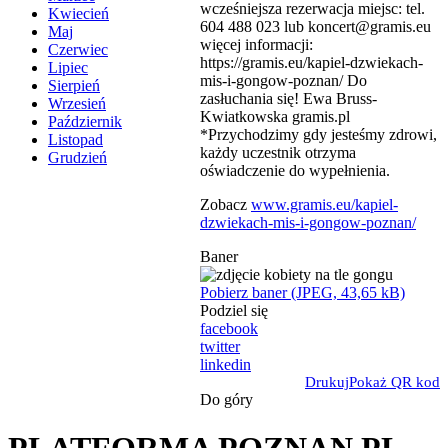
wcześniejsza rezerwacja miejsc: tel.
Kwiecień
604 488 023 lub koncert@gramis.eu
Maj
więcej informacji:
Czerwiec
https://gramis.eu/kapiel-dzwiekach-
Lipiec
mis-i-gongow-poznan/ Do
Sierpień
zasłuchania się! Ewa Bruss-
Wrzesień
Kwiatkowska gramis.pl
Październik
*Przychodzimy gdy jesteśmy zdrowi,
Listopad
każdy uczestnik otrzyma
Grudzień
oświadczenie do wypełnienia.
Zobacz
www.gramis.eu/kapiel-
dzwiekach-mis-i-gongow-poznan/
Baner
Pobierz baner (JPEG, 43,65 kB)
Podziel się
facebook
twitter
linkedin
Drukuj
Pokaż QR kod
Do góry