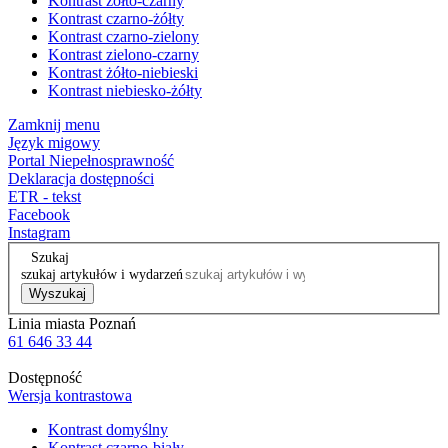
Kontrast żółto-czarny
Kontrast czarno-żółty
Kontrast czarno-zielony
Kontrast zielono-czarny
Kontrast żółto-niebieski
Kontrast niebiesko-żółty
Zamknij menu
Język migowy
Portal Niepełnosprawność
Deklaracja dostępności
ETR - tekst
Facebook
Instagram
Szukaj
szukaj artykułów i wydarzeń
Wyszukaj
Linia miasta Poznań
61 646 33 44
Dostępność
Wersja kontrastowa
Kontrast domyślny
Kontrast czarno-biały