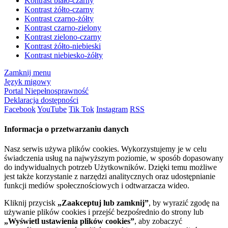
Kontrast biało-czarny
Kontrast żółto-czarny
Kontrast czarno-żółty
Kontrast czarno-zielony
Kontrast zielono-czarny
Kontrast żółto-niebieski
Kontrast niebiesko-żółty
Zamknij menu
Język migowy
Portal Niepełnosprawność
Deklaracja dostępności
Facebook
YouTube
Tik Tok
Instagram
RSS
Informacja o przetwarzaniu danych
Nasz serwis używa plików cookies. Wykorzystujemy je w celu
świadczenia usług na najwyższym poziomie, w sposób dopasowany
do indywidualnych potrzeb Użytkowników. Dzięki temu możliwe
jest także korzystanie z narzędzi analitycznych oraz udostępnianie
funkcji mediów społecznościowych i odtwarzacza wideo.
Kliknij przycisk
„Zaakceptuj lub zamknij”
, by wyrazić zgodę na
używanie plików cookies i przejść bezpośrednio do strony lub
„Wyświetl ustawienia plików cookies”
, aby zobaczyć