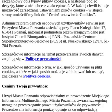
szczegółowy opis typów plików cookies, a następnie podjąć
decyzję, które z nich chcesz zaakceptować. W każdej chwili istnieje
możliwość zarządzania ustawieniami plików cookies - w stopce
strony umieściliśmy link do
"Zmień ustawienia Cookies"
.
Administratorem danych osobowych użytkowników serwisu jest
Prezydent Miasta Poznania z siedzibą przy Placu Kolegiackim 17,
61-841 Poznań, natomiast podmiotem przetwarzającym dane jest
Instytut Chemii Bioorganicznej PAN - Poznańskie Centrum
Superkomputerowo-Sieciowe (PCSS) ul. Noskowskiego 12/14, 61-
704 Poznań.
Szczegółowe informacje na temat przetwarzania Twoich danych
znajdują się w
Polityce prywatności
.
Szczegółowe informacje o tym, w jaki sposób używane są pliki
cookies, a także w jaki sposób można je zablokować lub usunąć,
znajdziesz w
Polityce cookies
.
Cenimy Twoją prywatność
Urząd Miasta Poznania odpowiedzialny za prowadzenie Miejskiego
Informatora Multimedialnego Miasta Poznania, zwraca szczególną
uwagę na przestrzeganie prawa użytkowników do prywatności.
Prezentowana informacja poniżej opisuje za co odpowiadają