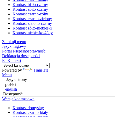
Kontrast biało-czarny
Kontrast żółto-czarny
Kontrast czarno-żółty
Kontrast czarno-zielony
Kontrast zielono-czarny
Kontrast żółto-niebieski
Kontrast niebiesko-żółty
Zamknij menu
Język migowy
Portal Niepełnosprawność
Deklaracja dostępności
ETR - tekst
Powered by
Translate
Menu
Język strony
polski
english
Dostępność
Wersja kontrastowa
Kontrast domyślny
Kontrast czarno-biały