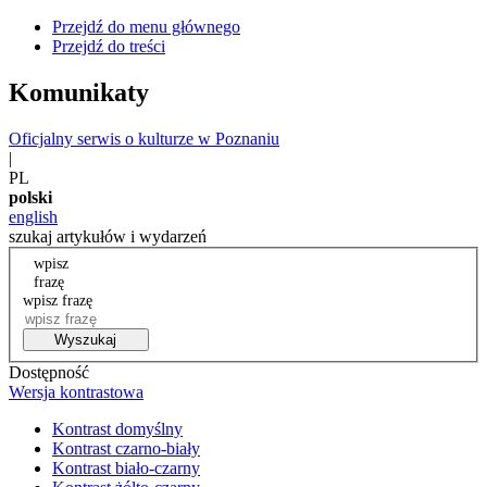
Przejdź do menu głównego
Przejdź do treści
Komunikaty
Oficjalny serwis o kulturze w Poznaniu
|
PL
polski
english
szukaj artykułów i wydarzeń
wpisz
frazę
wpisz frazę
Wyszukaj
Dostępność
Wersja kontrastowa
Kontrast domyślny
Kontrast czarno-biały
Kontrast biało-czarny