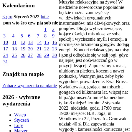
Muzyka relaksacyjna na żywo! W
Kalendarium
niedzielne noworoczne popołudnie
będzie można zanurzyć się
< gru
Styczeń 2022
lut >
w...dźwiękach oryginalnych
pon
wto
śro
czw
pią
sob
nie
instrumentów: mis dźwiękowych oraz
gongów. Długo wybrzmiewające,
1
2
kojące dźwięki mis niosą ze sobą
3
4
5
6
7
8
9
spokój i wyciszenie myśli i emocji, a
10
11
12
13
14
15
16
mocniejsze brzmienia gongów dodają
17
18
19
20
21
22
23
energii. Koncert relaksacyjny na misy
i gongi odbędzie się w sali jogi, gdyż
24
25
26
27
28
29
30
najlepiej jest doświadczać go w
31
pozycji leżącej. Zapraszamy z matą,
ulubionym pledem, kocem a nawet
Znajdź na mapie
poduszką. Ważnym jest, żeby było
wygodnie. prowadzenie: Ewa Bruss-
Zobacz wydarzenia na planie
Kwiatkowska, grająca na misach i
gongach od kilkunastu lat, więcej na:
2026 - wybrane
http://gramis.eu/o-mnie/ kameralnie:
tylko 8 miejsc! termin: 2 stycznia
wydarzenia
2022, niedziela, godz. 17:00 oraz
19:00 miejsce: B.B. Joga, ul.
Wstęp
Włodkowica 22, Poznań - Grunwald
Styczeń
udział: 40 zł Dla zapewnienia
Luty
wygody i kameralności konieczna jest
Marzec