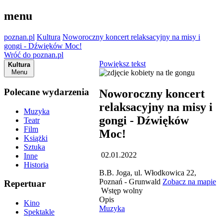
menu
poznan.pl
Kultura
Noworoczny koncert relaksacyjny na misy i
gongi - Dźwięków Moc!
Wróć do poznan.pl
Powiększ tekst
Kultura
Menu
Polecane wydarzenia
Noworoczny koncert
relaksacyjny na misy i
Muzyka
gongi - Dźwięków
Teatr
Film
Moc!
Książki
Sztuka
02.01.2022
Inne
Historia
B.B. Joga, ul. Włodkowica 22,
Poznań - Grunwald
Zobacz na mapie
Repertuar
Wstęp wolny
Opis
Kino
Muzyka
Spektakle