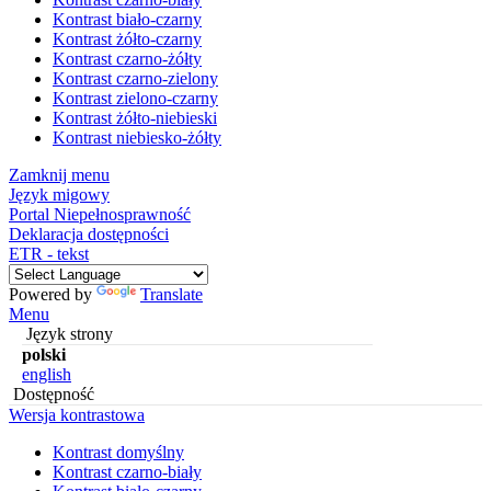
Kontrast biało-czarny
Kontrast żółto-czarny
Kontrast czarno-żółty
Kontrast czarno-zielony
Kontrast zielono-czarny
Kontrast żółto-niebieski
Kontrast niebiesko-żółty
Zamknij menu
Język migowy
Portal Niepełnosprawność
Deklaracja dostępności
ETR - tekst
Powered by
Translate
Menu
Język strony
polski
english
Dostępność
Wersja kontrastowa
Kontrast domyślny
Kontrast czarno-biały