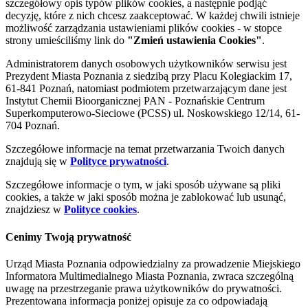
szczegółowy opis typów plików cookies, a następnie podjąć
decyzję, które z nich chcesz zaakceptować. W każdej chwili istnieje
możliwość zarządzania ustawieniami plików cookies - w stopce
strony umieściliśmy link do
"Zmień ustawienia Cookies"
.
Administratorem danych osobowych użytkowników serwisu jest
Prezydent Miasta Poznania z siedzibą przy Placu Kolegiackim 17,
61-841 Poznań, natomiast podmiotem przetwarzającym dane jest
Instytut Chemii Bioorganicznej PAN - Poznańskie Centrum
Superkomputerowo-Sieciowe (PCSS) ul. Noskowskiego 12/14, 61-
704 Poznań.
Szczegółowe informacje na temat przetwarzania Twoich danych
znajdują się w
Polityce prywatności
.
Szczegółowe informacje o tym, w jaki sposób używane są pliki
cookies, a także w jaki sposób można je zablokować lub usunąć,
znajdziesz w
Polityce cookies
.
Cenimy Twoją prywatność
Urząd Miasta Poznania odpowiedzialny za prowadzenie Miejskiego
Informatora Multimedialnego Miasta Poznania, zwraca szczególną
uwagę na przestrzeganie prawa użytkowników do prywatności.
Prezentowana informacja poniżej opisuje za co odpowiadają