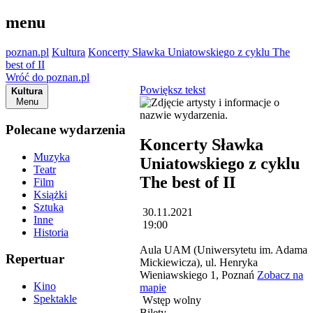
menu
poznan.pl
Kultura
Koncerty Sławka Uniatowskiego z cyklu The
best of II
Wróć do poznan.pl
Powiększ tekst
Kultura
Menu
Polecane wydarzenia
Koncerty Sławka
Muzyka
Uniatowskiego z cyklu
Teatr
The best of II
Film
Książki
Sztuka
30.11.2021
Inne
19:00
Historia
Aula UAM (Uniwersytetu im. Adama
Repertuar
Mickiewicza), ul. Henryka
Wieniawskiego 1, Poznań
Zobacz na
Kino
mapie
Spektakle
Wstęp wolny
Bilety