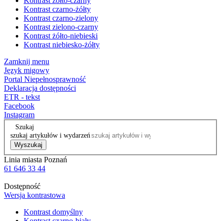
Kontrast żółto-czarny
Kontrast czarno-żółty
Kontrast czarno-zielony
Kontrast zielono-czarny
Kontrast żółto-niebieski
Kontrast niebiesko-żółty
Zamknij menu
Język migowy
Portal Niepełnosprawność
Deklaracja dostępności
ETR - tekst
Facebook
Instagram
Szukaj
szukaj artykułów i wydarzeń
Wyszukaj
Linia miasta Poznań
61 646 33 44
Dostępność
Wersja kontrastowa
Kontrast domyślny
Kontrast czarno-biały