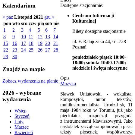
Kalendarium
Dostępne stacjonarnie:
Centrum Informacji
< paź
Listopad 2021
gru >
Kulturalnej
pon
wto
śro
czw
pią
sob
nie
1
2
3
4
5
6
7
Bilety dostępne stacjonarnie
8
9
10
11
12
13
14
ul. F. Ratajczaka 44, 61-728
15
16
17
18
19
20
21
Poznań
22
23
24
25
26
27
28
29
30
poniedziałek-piątek 10:00-
18:00; sobota 10:00-17:00;
niedziele i święta nieczynne
Znajdź na mapie
Opis
Zobacz wydarzenia na planie
Muzyka
2026 - wybrane
Sławek Uniatowski - wokalista,
wydarzenia
kompozytor, autor tekstów,
multiinstrumentalista. Urodził się 11
maja 1984 roku w Toruniu, już jako
Wstęp
pięciolatek rozpoczął przygodą
Styczeń
z instrumentami klawiszowymi. Jako
Luty
nastolatek zaczął komponować i pisać
Marzec
teksty piosenek, współtworzył
Kwiecień