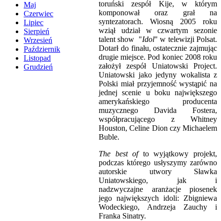
toruński zespół Kije, w którym
Maj
komponował oraz grał na
Czerwiec
syntezatorach. Wiosną 2005 roku
Lipiec
wziął udział w czwartym sezonie
Sierpień
talent show "
Idol
" w telewizji Polsat.
Wrzesień
Dotarł do finału, ostatecznie zajmując
Październik
drugie miejsce. Pod koniec 2008 roku
Listopad
założył zespół Uniatowski Project.
Grudzień
Uniatowski jako jedyny wokalista z
Polski miał przyjemność wystąpić na
jednej scenie u boku największego
amerykańskiego producenta
muzycznego Davida Fostera,
współpracującego z Whitney
Houston, Celine Dion czy Michaelem
Buble.
The best of
to wyjątkowy projekt,
podczas którego usłyszymy zarówno
autorskie utwory Sławka
Uniatowskiego, jak i
nadzwyczajne aranżacje piosenek
jego największych idoli: Zbigniewa
Wodeckiego, Andrzeja Zauchy i
Franka Sinatry.