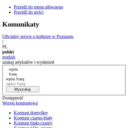
Przejdź do menu głównego
Przejdź do treści
Komunikaty
Oficjalny serwis o kulturze w Poznaniu
|
PL
polski
english
szukaj artykułów i wydarzeń
wpisz
frazę
wpisz frazę
Wyszukaj
Dostępność
Wersja kontrastowa
Kontrast domyślny
Kontrast czarno-biały
Kontrast biało-czarny