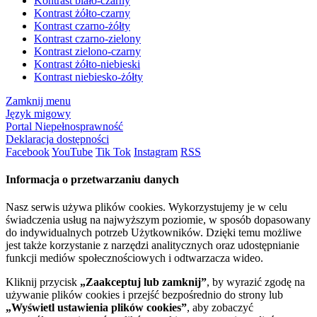
Kontrast biało-czarny
Kontrast żółto-czarny
Kontrast czarno-żółty
Kontrast czarno-zielony
Kontrast zielono-czarny
Kontrast żółto-niebieski
Kontrast niebiesko-żółty
Zamknij menu
Język migowy
Portal Niepełnosprawność
Deklaracja dostępności
Facebook
YouTube
Tik Tok
Instagram
RSS
Informacja o przetwarzaniu danych
Nasz serwis używa plików cookies. Wykorzystujemy je w celu
świadczenia usług na najwyższym poziomie, w sposób dopasowany
do indywidualnych potrzeb Użytkowników. Dzięki temu możliwe
jest także korzystanie z narzędzi analitycznych oraz udostępnianie
funkcji mediów społecznościowych i odtwarzacza wideo.
Kliknij przycisk
„Zaakceptuj lub zamknij”
, by wyrazić zgodę na
używanie plików cookies i przejść bezpośrednio do strony lub
„Wyświetl ustawienia plików cookies”
, aby zobaczyć