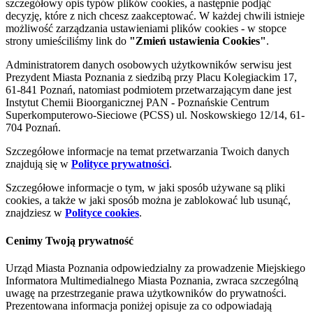
szczegółowy opis typów plików cookies, a następnie podjąć
decyzję, które z nich chcesz zaakceptować. W każdej chwili istnieje
możliwość zarządzania ustawieniami plików cookies - w stopce
strony umieściliśmy link do
"Zmień ustawienia Cookies"
.
Administratorem danych osobowych użytkowników serwisu jest
Prezydent Miasta Poznania z siedzibą przy Placu Kolegiackim 17,
61-841 Poznań, natomiast podmiotem przetwarzającym dane jest
Instytut Chemii Bioorganicznej PAN - Poznańskie Centrum
Superkomputerowo-Sieciowe (PCSS) ul. Noskowskiego 12/14, 61-
704 Poznań.
Szczegółowe informacje na temat przetwarzania Twoich danych
znajdują się w
Polityce prywatności
.
Szczegółowe informacje o tym, w jaki sposób używane są pliki
cookies, a także w jaki sposób można je zablokować lub usunąć,
znajdziesz w
Polityce cookies
.
Cenimy Twoją prywatność
Urząd Miasta Poznania odpowiedzialny za prowadzenie Miejskiego
Informatora Multimedialnego Miasta Poznania, zwraca szczególną
uwagę na przestrzeganie prawa użytkowników do prywatności.
Prezentowana informacja poniżej opisuje za co odpowiadają