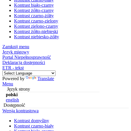
Kontrast biało-czarny
Kontrast żółto-czarny
Kontrast czarno-żółty
Kontrast czarno-zielony
Kontrast zielono-czarny
Kontrast żółto-niebieski
Kontrast niebiesko-żółty
Zamknij menu
Język migowy
Portal Niepełnosprawność
Deklaracja dostępności
ETR - tekst
Powered by
Translate
Menu
Język strony
polski
english
Dostępność
Wersja kontrastowa
Kontrast domyślny
Kontrast czarno-biały