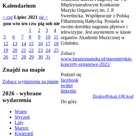
Międzynarodowym Konkursie
Kalendarium
Muzyki Organowej im. J. P.
Sweelincka. Współpracuje z Polską
< cze
Lipiec 2021
sie >
Filharmonią Bałtycką. Posiada w
pon
wto
śro
czw
pią
sob
nie
swoim dorobku nagrania płytowe i
1
2
3
4
telewizyjne. Jest asystentem w klasie
5
6
7
8
9
10
11
organów Akademii Muzycznej w
Gdańsku.
12
13
14
15
16
17
18
19
20
21
22
23
24
25
Zobacz
26
27
28
29
30
31
www.farapoznanska.pl/staromiejskie-
koncerty-organowe-2021/
Znajdź na mapie
Podziel się
facebook
Zobacz wydarzenia na planie
twitter
linkedin
2026 - wybrane
Drukuj
Pokaż QR kod
wydarzenia
Do góry
Wstęp
Styczeń
Luty
Marzec
Kwiecień