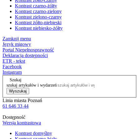
Kontrast żółto-czarny
Kontrast czarno-żółty
Kontrast czarno-zielony
Kontrast zielono-czarny
Kontrast żółto-niebieski
Kontrast niebiesko-żółty
Zamknij menu
Język migowy
Portal Niepełnosprawność
Deklaracja dostępności
ETR - tekst
Facebook
Instagram
Szukaj
szukaj artykułów i wydarzeń
Wyszukaj
Linia miasta Poznań
61 646 33 44
Dostępność
Wersja kontrastowa
Kontrast domyślny
Kontrast czarno-biały