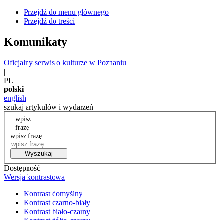
Przejdź do menu głównego
Przejdź do treści
Komunikaty
Oficjalny serwis o kulturze w Poznaniu
|
PL
polski
english
szukaj artykułów i wydarzeń
wpisz
frazę
wpisz frazę
Wyszukaj
Dostępność
Wersja kontrastowa
Kontrast domyślny
Kontrast czarno-biały
Kontrast biało-czarny