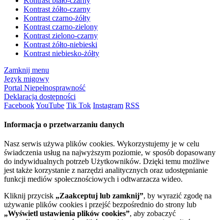
Kontrast biało-czarny
Kontrast żółto-czarny
Kontrast czarno-żółty
Kontrast czarno-zielony
Kontrast zielono-czarny
Kontrast żółto-niebieski
Kontrast niebiesko-żółty
Zamknij menu
Język migowy
Portal Niepełnosprawność
Deklaracja dostępności
Facebook
YouTube
Tik Tok
Instagram
RSS
Informacja o przetwarzaniu danych
Nasz serwis używa plików cookies. Wykorzystujemy je w celu
świadczenia usług na najwyższym poziomie, w sposób dopasowany
do indywidualnych potrzeb Użytkowników. Dzięki temu możliwe
jest także korzystanie z narzędzi analitycznych oraz udostępnianie
funkcji mediów społecznościowych i odtwarzacza wideo.
Kliknij przycisk
„Zaakceptuj lub zamknij”
, by wyrazić zgodę na
używanie plików cookies i przejść bezpośrednio do strony lub
„Wyświetl ustawienia plików cookies”
, aby zobaczyć