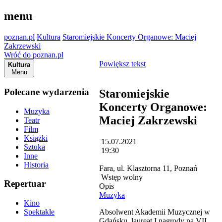
menu
poznan.pl
Kultura
Staromiejskie Koncerty Organowe: Maciej
Zakrzewski
Wróć do poznan.pl
Powiększ tekst
Kultura
Menu
Polecane wydarzenia
Staromiejskie
Koncerty Organowe:
Muzyka
Maciej Zakrzewski
Teatr
Film
Książki
15.07.2021
Sztuka
19:30
Inne
Historia
Fara, ul. Klasztorna 11, Poznań
Wstęp wolny
Repertuar
Opis
Muzyka
Kino
Absolwent Akademii Muzycznej w
Spektakle
Gdańsku, laureat I nagrody na VII