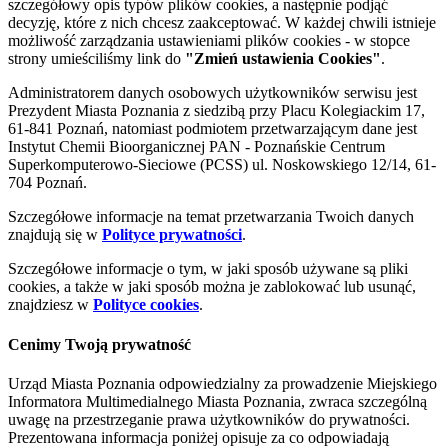
szczegółowy opis typów plików cookies, a następnie podjąć
decyzję, które z nich chcesz zaakceptować. W każdej chwili istnieje
możliwość zarządzania ustawieniami plików cookies - w stopce
strony umieściliśmy link do
"Zmień ustawienia Cookies"
.
Administratorem danych osobowych użytkowników serwisu jest
Prezydent Miasta Poznania z siedzibą przy Placu Kolegiackim 17,
61-841 Poznań, natomiast podmiotem przetwarzającym dane jest
Instytut Chemii Bioorganicznej PAN - Poznańskie Centrum
Superkomputerowo-Sieciowe (PCSS) ul. Noskowskiego 12/14, 61-
704 Poznań.
Szczegółowe informacje na temat przetwarzania Twoich danych
znajdują się w
Polityce prywatności
.
Szczegółowe informacje o tym, w jaki sposób używane są pliki
cookies, a także w jaki sposób można je zablokować lub usunąć,
znajdziesz w
Polityce cookies
.
Cenimy Twoją prywatność
Urząd Miasta Poznania odpowiedzialny za prowadzenie Miejskiego
Informatora Multimedialnego Miasta Poznania, zwraca szczególną
uwagę na przestrzeganie prawa użytkowników do prywatności.
Prezentowana informacja poniżej opisuje za co odpowiadają