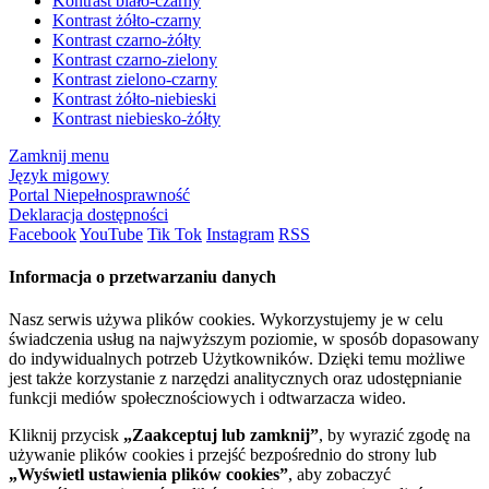
Kontrast biało-czarny
Kontrast żółto-czarny
Kontrast czarno-żółty
Kontrast czarno-zielony
Kontrast zielono-czarny
Kontrast żółto-niebieski
Kontrast niebiesko-żółty
Zamknij menu
Język migowy
Portal Niepełnosprawność
Deklaracja dostępności
Facebook
YouTube
Tik Tok
Instagram
RSS
Informacja o przetwarzaniu danych
Nasz serwis używa plików cookies. Wykorzystujemy je w celu
świadczenia usług na najwyższym poziomie, w sposób dopasowany
do indywidualnych potrzeb Użytkowników. Dzięki temu możliwe
jest także korzystanie z narzędzi analitycznych oraz udostępnianie
funkcji mediów społecznościowych i odtwarzacza wideo.
Kliknij przycisk
„Zaakceptuj lub zamknij”
, by wyrazić zgodę na
używanie plików cookies i przejść bezpośrednio do strony lub
„Wyświetl ustawienia plików cookies”
, aby zobaczyć