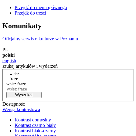
Przejdź do menu głównego
Przejdź do treści
Komunikaty
Oficjalny serwis o kulturze w Poznaniu
|
PL
polski
english
szukaj artykułów i wydarzeń
wpisz
frazę
wpisz frazę
Wyszukaj
Dostępność
Wersja kontrastowa
Kontrast domyślny
Kontrast czarno-biały
Kontrast biało-czarny