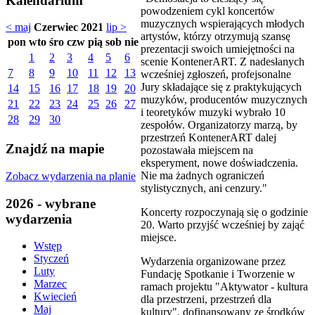
Kalendarium
powodzeniem cykl koncertów
muzycznych wspierających młodych
< maj
Czerwiec 2021
lip >
artystów, którzy otrzymują szansę
pon
wto
śro
czw
pią
sob
nie
prezentacji swoich umiejętności na
1
2
3
4
5
6
scenie KontenerART. Z nadesłanych
7
8
9
10
11
12
13
wcześniej zgłoszeń, profejsonalne
Jury składające się z praktykujących
14
15
16
17
18
19
20
muzyków, producentów muzycznych
21
22
23
24
25
26
27
i teoretyków muzyki wybrało 10
28
29
30
zespołów. Organizatorzy marzą, by
przestrzeń KontenerART dalej
Znajdź na mapie
pozostawała miejscem na
eksperyment, nowe doświadczenia.
Nie ma żadnych ograniczeń
Zobacz wydarzenia na planie
stylistycznych, ani cenzury."
2026 - wybrane
Koncerty rozpoczynają się o godzinie
wydarzenia
20. Warto przyjść wcześniej by zająć
miejsce.
Wstęp
Styczeń
Wydarzenia organizowane przez
Luty
Fundację Spotkanie i Tworzenie w
Marzec
ramach projektu "Aktywator - kultura
Kwiecień
dla przestrzeni, przestrzeń dla
Maj
kultury", dofinansowany ze środków