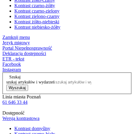
Kontrast żółto-czarny
Kontrast czarno-żółty
Kontrast czarno-zielony
Kontrast zielono-czarny
Kontrast żółto-niebieski
Kontrast niebiesko-żółty
Zamknij menu
Język migowy
Portal Niepełnosprawność
Deklaracja dostępności
ETR - tekst
Facebook
Instagram
Szukaj
szukaj artykułów i wydarzeń
Wyszukaj
Linia miasta Poznań
61 646 33 44
Dostępność
Wersja kontrastowa
Kontrast domyślny
Kontrast czarno-biały