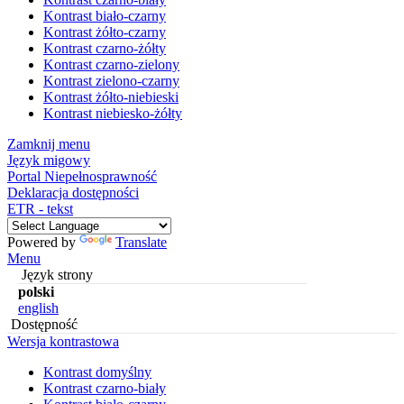
Kontrast biało-czarny
Kontrast żółto-czarny
Kontrast czarno-żółty
Kontrast czarno-zielony
Kontrast zielono-czarny
Kontrast żółto-niebieski
Kontrast niebiesko-żółty
Zamknij menu
Język migowy
Portal Niepełnosprawność
Deklaracja dostępności
ETR - tekst
Powered by
Translate
Menu
Język strony
polski
english
Dostępność
Wersja kontrastowa
Kontrast domyślny
Kontrast czarno-biały