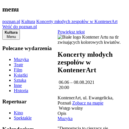
menu
poznan.pl
Kultura
Koncerty młodych zespołów w KontenerArt
Wróć do poznan.pl
Powiększ tekst
Kultura
Menu
Polecane wydarzenia
Koncerty młodych
Muzyka
zespołów w
Teatr
KontenerArt
Film
Książki
Sztuka
06.06 – 08.08.2021
Inne
20:00
Historia
KontenerArt, ul. Ewangelicka,
Repertuar
Poznań
Zobacz na mapie
Wstęp wolny
Kino
Opis
Spektakle
Muzyka
"Demostacja to cieszący się