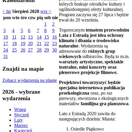
Kalendarium
których brakuje ośrodków kultury i
ogólnodostępnej oferty kulturalnej.
< lip
Sierpień 2020
wrz >
Program zaczyna się 27 lipca i będzie
pon
wto
śro
czw
pią
sob
nie
trwał do 20 września.
1
2
Tegorocznym
tematem przewodnim
3
4
5
6
7
8
9
Lata z Estradą jest idea ochrony
10
11
12
13
14
15
16
klimatu i dbania o środowisko
17
18
19
20
21
22
23
naturalne
. Wydarzenia są
24
25
26
27
28
29
30
adresowane do
różnych grup
wiekowych
odbiorców. Będą to m.in.
31
warsztaty artystyczne, spektakle
teatralne, mini koncerty oraz
Znajdź na mapie
plenerowe projekcje filmowe.
Zobacz wydarzenia na planie
Projektowi towarzyszyć będzie
specjalna internetowa publikacja
2026 - wybrane
proekologiczna
oraz, po raz
wydarzenia
pierwszy, stworzona z ekologicznych
materiałów
familijna gra planszowa
.
Wstęp
Lato z Estradą 2020 zawita do
Styczeń
następujących dzielnic Miasta:
Luty
Marzec
Osiedle Piątkowo
Kwiecień