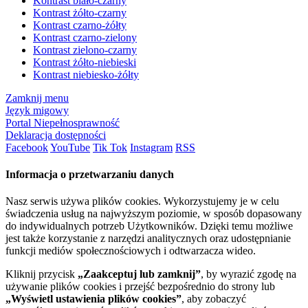
Kontrast biało-czarny
Kontrast żółto-czarny
Kontrast czarno-żółty
Kontrast czarno-zielony
Kontrast zielono-czarny
Kontrast żółto-niebieski
Kontrast niebiesko-żółty
Zamknij menu
Język migowy
Portal Niepełnosprawność
Deklaracja dostępności
Facebook
YouTube
Tik Tok
Instagram
RSS
Informacja o przetwarzaniu danych
Nasz serwis używa plików cookies. Wykorzystujemy je w celu
świadczenia usług na najwyższym poziomie, w sposób dopasowany
do indywidualnych potrzeb Użytkowników. Dzięki temu możliwe
jest także korzystanie z narzędzi analitycznych oraz udostępnianie
funkcji mediów społecznościowych i odtwarzacza wideo.
Kliknij przycisk
„Zaakceptuj lub zamknij”
, by wyrazić zgodę na
używanie plików cookies i przejść bezpośrednio do strony lub
„Wyświetl ustawienia plików cookies”
, aby zobaczyć