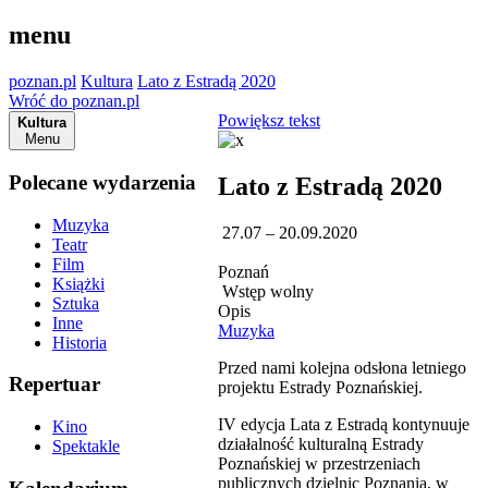
menu
poznan.pl
Kultura
Lato z Estradą 2020
Wróć do poznan.pl
Powiększ tekst
Kultura
Menu
Polecane wydarzenia
Lato z Estradą 2020
Muzyka
27.07 – 20.09.2020
Teatr
Film
Poznań
Książki
Wstęp wolny
Sztuka
Opis
Inne
Muzyka
Historia
Przed nami kolejna odsłona letniego
Repertuar
projektu Estrady Poznańskiej.
IV edycja Lata z Estradą kontynuuje
Kino
działalność kulturalną Estrady
Spektakle
Poznańskiej w przestrzeniach
publicznych dzielnic Poznania, w