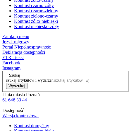
Kontrast żółto-czarny
Kontrast czarno-żółty
Kontrast czarno-zielony
Kontrast zielono-czarny
Kontrast żółto-niebieski
Kontrast niebiesko-żółty
Zamknij menu
Język migowy
Portal Niepełnosprawność
Deklaracja dostępności
ETR - tekst
Facebook
Instagram
Szukaj
szukaj artykułów i wydarzeń
Wyszukaj
Linia miasta Poznań
61 646 33 44
Dostępność
Wersja kontrastowa
Kontrast domyślny
Kontrast czarno-biały