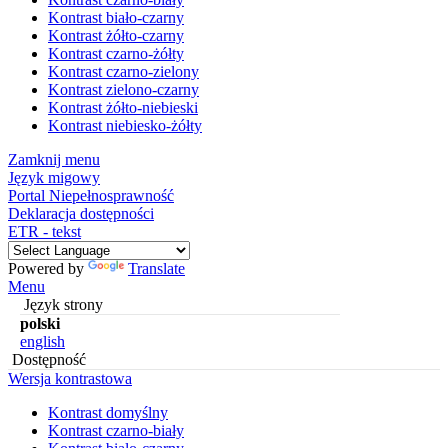
Kontrast biało-czarny
Kontrast żółto-czarny
Kontrast czarno-żółty
Kontrast czarno-zielony
Kontrast zielono-czarny
Kontrast żółto-niebieski
Kontrast niebiesko-żółty
Zamknij menu
Język migowy
Portal Niepełnosprawność
Deklaracja dostępności
ETR - tekst
Powered by
Translate
Menu
Język strony
polski
english
Dostępność
Wersja kontrastowa
Kontrast domyślny
Kontrast czarno-biały