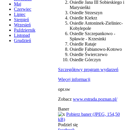
Osiedle Jana III Sobieskiego i
Maj
Marysieńki
Czerwiec
Osiedle Strzeszyn
Lipiec
Osiedle Kiekrz
Sierpień
Osiedle Antoninek-Zieliniec-
Wrzesień
Kobylepole
Październik
Osiedle Szczepankowo -
Listopad
Spławie - Krzesinki
Grudzień
Osiedle Rataje
Osiedle Fabianowo-Kotowo
Osiedle Świerczewo
Osiedle Górczyn
Szczegółowy program wydarzeń
Więcej informacji
opr.sw
Zobacz
www.estrada.poznan.pl/
Baner
Pobierz baner (JPEG, 154,50
kB)
Podziel się
facebook