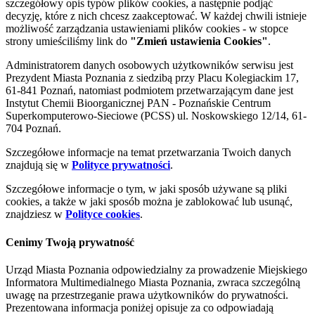
szczegółowy opis typów plików cookies, a następnie podjąć
decyzję, które z nich chcesz zaakceptować. W każdej chwili istnieje
możliwość zarządzania ustawieniami plików cookies - w stopce
strony umieściliśmy link do
"Zmień ustawienia Cookies"
.
Administratorem danych osobowych użytkowników serwisu jest
Prezydent Miasta Poznania z siedzibą przy Placu Kolegiackim 17,
61-841 Poznań, natomiast podmiotem przetwarzającym dane jest
Instytut Chemii Bioorganicznej PAN - Poznańskie Centrum
Superkomputerowo-Sieciowe (PCSS) ul. Noskowskiego 12/14, 61-
704 Poznań.
Szczegółowe informacje na temat przetwarzania Twoich danych
znajdują się w
Polityce prywatności
.
Szczegółowe informacje o tym, w jaki sposób używane są pliki
cookies, a także w jaki sposób można je zablokować lub usunąć,
znajdziesz w
Polityce cookies
.
Cenimy Twoją prywatność
Urząd Miasta Poznania odpowiedzialny za prowadzenie Miejskiego
Informatora Multimedialnego Miasta Poznania, zwraca szczególną
uwagę na przestrzeganie prawa użytkowników do prywatności.
Prezentowana informacja poniżej opisuje za co odpowiadają