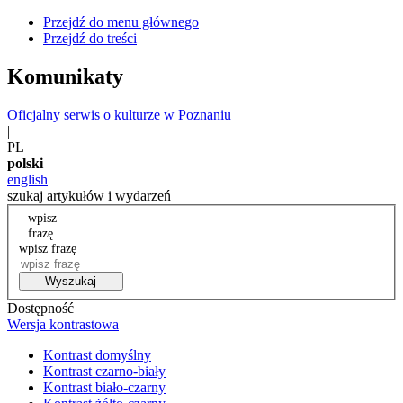
Przejdź do menu głównego
Przejdź do treści
Komunikaty
Oficjalny serwis o kulturze w Poznaniu
|
PL
polski
english
szukaj artykułów i wydarzeń
wpisz
frazę
wpisz frazę
Wyszukaj
Dostępność
Wersja kontrastowa
Kontrast domyślny
Kontrast czarno-biały
Kontrast biało-czarny