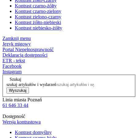
Kontrast żółto-czarny
Kontrast czarno-żółty
Kontrast czarno-zielony
Kontrast zielono-czarny
Kontrast żółto-niebieski
Kontrast niebiesko-żółty
Zamknij menu
Język migowy
Portal Niepełnosprawność
Deklaracja dostępności
ETR - tekst
Facebook
Instagram
Szukaj
szukaj artykułów i wydarzeń
Wyszukaj
Linia miasta Poznań
61 646 33 44
Dostępność
Wersja kontrastowa
Kontrast domyślny
Kontrast czarno-biały