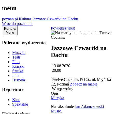
menu
poznan.pl
Kultura
Jazzowe Czwartki na Dachu
Wróć do poznan.pl
Powiększ tekst
Kultura
Menu
Polecane wydarzenia
Jazzowe Czwartki na
Muzyka
Dachu
Teatr
Film
13.08.2020
Książki
20:00
Sztuka
Inne
Twelve Cocktails & Co., ul. Młyńska
Historia
12, Poznań
Zobacz na mapie
Wstęp wolny
Repertuar
Opis
Muzyka
Kino
Spektakle
Na saksofonie
Jan Adamczewski
Music
.