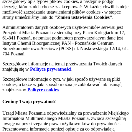
szczegółowy opis typów plików cookies, a następnie podjąć
decyzję, które z nich chcesz zaakceptować. W każdej chwili istnieje
możliwość zarządzania ustawieniami plików cookies - w stopce
strony umieściliśmy link do
"Zmień ustawienia Cookies"
.
Administratorem danych osobowych użytkowników serwisu jest
Prezydent Miasta Poznania z siedzibą przy Placu Kolegiackim 17,
61-841 Poznań, natomiast podmiotem przetwarzającym dane jest
Instytut Chemii Bioorganicznej PAN - Poznańskie Centrum
Superkomputerowo-Sieciowe (PCSS) ul. Noskowskiego 12/14, 61-
704 Poznań.
Szczegółowe informacje na temat przetwarzania Twoich danych
znajdują się w
Polityce prywatności
.
Szczegółowe informacje o tym, w jaki sposób używane są pliki
cookies, a także w jaki sposób można je zablokować lub usunąć,
znajdziesz w
Polityce cookies
.
Cenimy Twoją prywatność
Urząd Miasta Poznania odpowiedzialny za prowadzenie Miejskiego
Informatora Multimedialnego Miasta Poznania, zwraca szczególną
uwagę na przestrzeganie prawa użytkowników do prywatności.
Prezentowana informacja poniżej opisuje za co odpowiadają