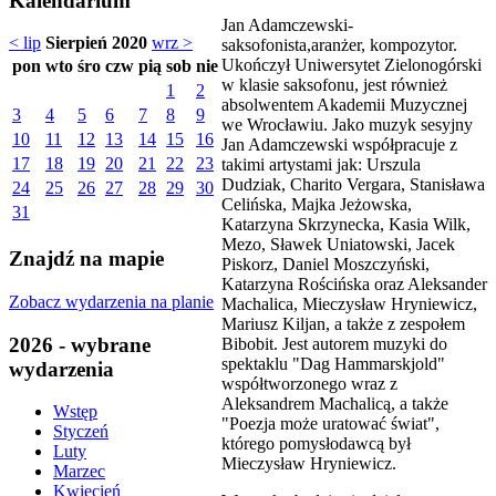
Kalendarium
Jan Adamczewski-
< lip
Sierpień 2020
wrz >
saksofonista,aranżer, kompozytor.
Ukończył Uniwersytet Zielonogórski
pon
wto
śro
czw
pią
sob
nie
w klasie saksofonu, jest również
1
2
absolwentem Akademii Muzycznej
3
4
5
6
7
8
9
we Wrocławiu. Jako muzyk sesyjny
10
11
12
13
14
15
16
Jan Adamczewski współpracuje z
17
18
19
20
21
22
23
takimi artystami jak: Urszula
Dudziak, Charito Vergara, Stanisława
24
25
26
27
28
29
30
Celińska, Majka Jeżowska,
31
Katarzyna Skrzynecka, Kasia Wilk,
Mezo, Sławek Uniatowski, Jacek
Znajdź na mapie
Piskorz, Daniel Moszczyński,
Katarzyna Rościńska oraz Aleksander
Zobacz wydarzenia na planie
Machalica, Mieczysław Hryniewicz,
Mariusz Kiljan, a także z zespołem
2026 - wybrane
Bibobit. Jest autorem muzyki do
spektaklu "Dag Hammarskjold"
wydarzenia
współtworzonego wraz z
Aleksandrem Machalicą, a także
Wstęp
"Poezja może uratować świat",
Styczeń
którego pomysłodawcą był
Luty
Mieczysław Hryniewicz.
Marzec
Kwiecień