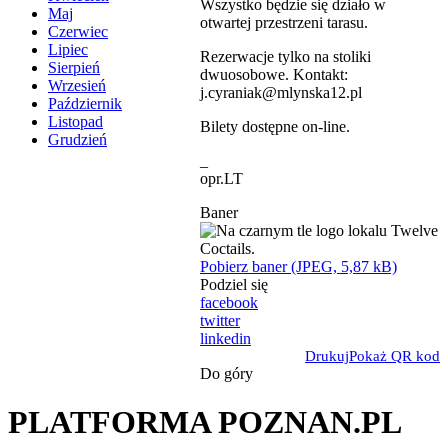
Wszystko będzie się działo w
Maj
otwartej przestrzeni tarasu.
Czerwiec
Lipiec
Rezerwacje tylko na stoliki
Sierpień
dwuosobowe. Kontakt:
Wrzesień
j.cyraniak@mlynska12.pl
Październik
Listopad
Bilety dostępne on-line.
Grudzień
_
opr.LT
Baner
Pobierz baner (JPEG, 5,87 kB)
Podziel się
facebook
twitter
linkedin
Drukuj
Pokaż QR kod
Do góry
PLATFORMA POZNAN.PL