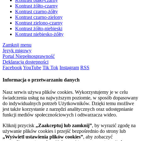
Kontrast biało-czarny
Kontrast żółto-czarny
Kontrast czarno-żółty
Kontrast czarno-zielony
Kontrast zielono-czarny
Kontrast żółto-niebieski
Kontrast niebiesko-żółty
Zamknij menu
Język migowy
Portal Niepełnosprawność
Deklaracja dostępności
Facebook
YouTube
Tik Tok
Instagram
RSS
Informacja o przetwarzaniu danych
Nasz serwis używa plików cookies. Wykorzystujemy je w celu
świadczenia usług na najwyższym poziomie, w sposób dopasowany
do indywidualnych potrzeb Użytkowników. Dzięki temu możliwe
jest także korzystanie z narzędzi analitycznych oraz udostępnianie
funkcji mediów społecznościowych i odtwarzacza wideo.
Kliknij przycisk
„Zaakceptuj lub zamknij”
, by wyrazić zgodę na
używanie plików cookies i przejść bezpośrednio do strony lub
„Wyświetl ustawienia plików cookies”
, aby zobaczyć