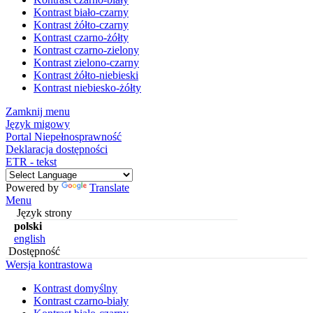
Kontrast biało-czarny
Kontrast żółto-czarny
Kontrast czarno-żółty
Kontrast czarno-zielony
Kontrast zielono-czarny
Kontrast żółto-niebieski
Kontrast niebiesko-żółty
Zamknij menu
Język migowy
Portal Niepełnosprawność
Deklaracja dostępności
ETR - tekst
Powered by
Translate
Menu
Język strony
polski
english
Dostępność
Wersja kontrastowa
Kontrast domyślny
Kontrast czarno-biały