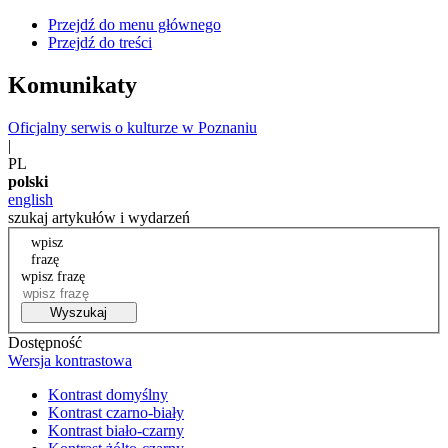
Przejdź do menu głównego
Przejdź do treści
Komunikaty
Oficjalny serwis o kulturze w Poznaniu
|
PL
polski
english
szukaj artykułów i wydarzeń
wpisz
frazę
wpisz frazę
Wyszukaj
Dostępność
Wersja kontrastowa
Kontrast domyślny
Kontrast czarno-biały
Kontrast biało-czarny