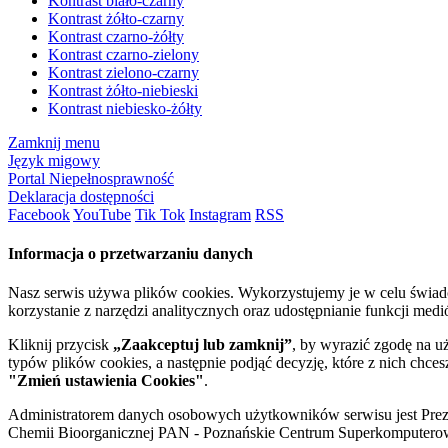
Kontrast biało-czarny
Kontrast żółto-czarny
Kontrast czarno-żółty
Kontrast czarno-zielony
Kontrast zielono-czarny
Kontrast żółto-niebieski
Kontrast niebiesko-żółty
Zamknij menu
Język migowy
Portal Niepełnosprawność
Deklaracja dostępności
Facebook
YouTube
Tik Tok
Instagram
RSS
Informacja o przetwarzaniu danych
Nasz serwis używa plików cookies. Wykorzystujemy je w celu świa
korzystanie z narzędzi analitycznych oraz udostępnianie funkcji me
Kliknij przycisk
„Zaakceptuj lub zamknij”
, by wyrazić zgodę na u
typów plików cookies, a następnie podjąć decyzję, które z nich chce
"Zmień ustawienia Cookies"
.
Administratorem danych osobowych użytkowników serwisu jest Prezyd
Chemii Bioorganicznej PAN - Poznańskie Centrum Superkomputerow