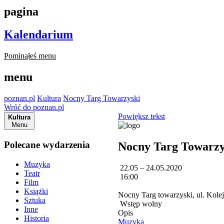
pagina
Kalendarium
Pominąłeś menu
menu
poznan.pl
Kultura
Nocny Targ Towarzyski
Wróć do poznan.pl
Powiększ tekst
Kultura
Menu
Polecane wydarzenia
Nocny Targ Towarzy
Muzyka
22.05 – 24.05.2020
Teatr
16:00
Film
Książki
Nocny Targ towarzyski, ul. Kol
Sztuka
Wstęp wolny
Inne
Opis
Historia
Muzyka