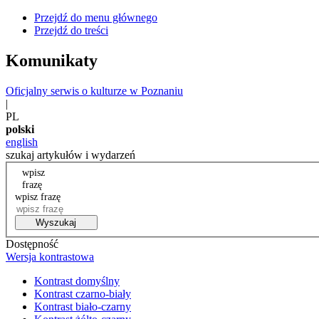
Przejdź do menu głównego
Przejdź do treści
Komunikaty
Oficjalny serwis o kulturze w Poznaniu
|
PL
polski
english
szukaj artykułów i wydarzeń
wpisz
frazę
wpisz frazę
Wyszukaj
Dostępność
Wersja kontrastowa
Kontrast domyślny
Kontrast czarno-biały
Kontrast biało-czarny