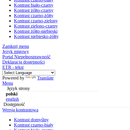
Kontrast biało-czarny
Kontrast żółto-czarny
Kontrast czarno-żółty
Kontrast czarno-zielony
Kontrast zielono-czarny
Kontrast żółto-niebieski
Kontrast niebiesko-żółty
Zamknij menu
Język migowy
Portal Niepełnosprawność
Deklaracja dostępności
ETR - tekst
Powered by
Translate
Menu
Język strony
polski
english
Dostępność
Wersja kontrastowa
Kontrast domyślny
Kontrast czarno-biały