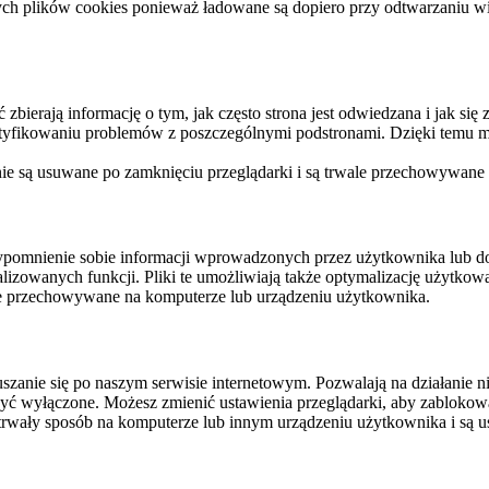
ych plików cookies ponieważ ładowane są dopiero przy odtwarzaniu wid
ierają informację o tym, jak często strona jest odwiedzana i jak się z 
ntyfikowaniu problemów z poszczególnymi podstronami. Dzięki temu mo
 nie są usuwane po zamknięciu przeglądarki i są trwale przechowywane
rzypomnienie sobie informacji wprowadzonych przez użytkownika lub 
nalizowanych funkcji. Pliki te umożliwiają także optymalizację użytko
ale przechowywane na komputerze lub urządzeniu użytkownika.
szanie się po naszym serwisie internetowym. Pozwalają na działanie ni
yć wyłączone. Możesz zmienić ustawienia przeglądarki, aby zablokować
trwały sposób na komputerze lub innym urządzeniu użytkownika i są u