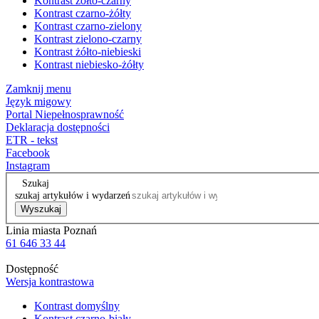
Kontrast żółto-czarny
Kontrast czarno-żółty
Kontrast czarno-zielony
Kontrast zielono-czarny
Kontrast żółto-niebieski
Kontrast niebiesko-żółty
Zamknij menu
Język migowy
Portal Niepełnosprawność
Deklaracja dostępności
ETR - tekst
Facebook
Instagram
Szukaj
szukaj artykułów i wydarzeń
Wyszukaj
Linia miasta Poznań
61 646 33 44
Dostępność
Wersja kontrastowa
Kontrast domyślny
Kontrast czarno-biały