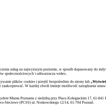
dczenia usług na najwyższym poziomie, w sposób dopasowany do indy
diów społecznościowych i odtwarzacza wideo.
żywanie plików cookies i przejść bezpośrednio do strony lub
„Wyświetl
sz zaakceptować. W każdej chwili istnieje możliwość zarządzania ustaw
ent Miasta Poznania z siedzibą przy Placu Kolegiackim 17, 61-841 P
o-Sieciowe (PCSS) ul. Noskowskiego 12/14, 61-704 Poznań.