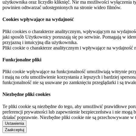
użytkownika oraz liczydło kliknięć. Nie ma możliwości wyłączenia t
powinien odtwarzać udostępnionych na stronie wideo filmów.
Cookies wpływające na wydajność
Pliki cookies o charakterze analitycznym, wpływającym na wydajność zb
jaki sposób Użytkownicy poruszają się po serwisie. Pomagają w ide
przyjazną i intuicyjną dla użytkownika.
Pliki cookie o charakterze analitycznym i wpływające na wydajność
Funkcjonalne pliki
Pliki cookie wpływające na funkcjonalność umożliwiają witrynie p
i mają na celu umożliwienie korzystania z lepszych i bardziej sperso
funkcjonalność nie są usuwane po zamknięciu przeglądarki i są trw
Niezbędne pliki cookies
Te pliki cookie są niezbędne do tego, aby umożliwić prawidłowe poru
preferencji prywatności lub zapewnienie bezpieczeństwa i nie mogą b
działać poprawnie. Niezbędne pliki cookie nie są przechowywane w 
Ustawienia
Zaakceptuj