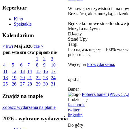
Repertuar
W nowej rzeczywistości i na n
Bez tańca, ale z muzyką, jedzenie
Kino
Będzie kolorowe streetfoodowe j
Spektakle
Muzyka na żywo
DJ-sety
Kalendarium
Stand Upy
Targi
< kwi
Maj 2020
cze >
I co najważniejsze - 100% wakac
pon
wto
śro
czw
pią
sob
nie
pełen relaks.
1
2
3
Więcej na
Fb wydarzenia.
4
5
6
7
8
9
10
11
12
13
14
15
16
17
_
18
19
20
21
22
23
24
opr.LT
25
26
27
28
29
30
31
Baner
Pobierz baner (PNG, 57,
Znajdź na mapie
Podziel się
facebook
Zobacz wydarzenia na planie
twitter
linkedin
2026 - wybrane wydarzenia
Do góry