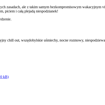
owych zasadach, ale z takim samym bezkompromisowym wakacyjnym vi
m, piciem i całą plejadą niespodzianek!
edzenie.
yjny chill out, wszędobylskie uśmiechy, nocne rozmowy, niespodziewa
20 kB)