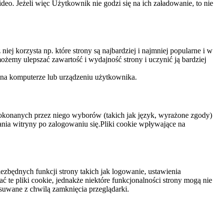
eo. Jeżeli więc Użytkownik nie godzi się na ich załadowanie, to nie
niej korzysta np. które strony są najbardziej i najmniej popularne i w
żemy ulepszać zawartość i wydajność strony i uczynić ją bardziej
 na komputerze lub urządzeniu użytkownika.
dokonanych przez niego wyborów (takich jak język, wyrażone zgody)
wania witryny po zalogowaniu się.Pliki cookie wpływające na
ezbędnych funkcji strony takich jak logowanie, ustawienia
 te pliki cookie, jednakże niektóre funkcjonalności strony mogą nie
suwane z chwilą zamknięcia przeglądarki.