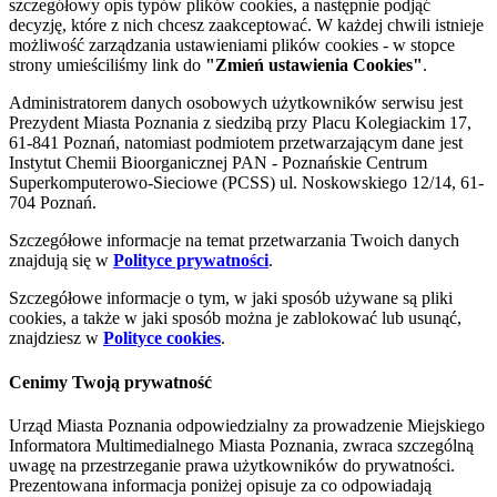
szczegółowy opis typów plików cookies, a następnie podjąć
decyzję, które z nich chcesz zaakceptować. W każdej chwili istnieje
możliwość zarządzania ustawieniami plików cookies - w stopce
strony umieściliśmy link do
"Zmień ustawienia Cookies"
.
Administratorem danych osobowych użytkowników serwisu jest
Prezydent Miasta Poznania z siedzibą przy Placu Kolegiackim 17,
61-841 Poznań, natomiast podmiotem przetwarzającym dane jest
Instytut Chemii Bioorganicznej PAN - Poznańskie Centrum
Superkomputerowo-Sieciowe (PCSS) ul. Noskowskiego 12/14, 61-
704 Poznań.
Szczegółowe informacje na temat przetwarzania Twoich danych
znajdują się w
Polityce prywatności
.
Szczegółowe informacje o tym, w jaki sposób używane są pliki
cookies, a także w jaki sposób można je zablokować lub usunąć,
znajdziesz w
Polityce cookies
.
Cenimy Twoją prywatność
Urząd Miasta Poznania odpowiedzialny za prowadzenie Miejskiego
Informatora Multimedialnego Miasta Poznania, zwraca szczególną
uwagę na przestrzeganie prawa użytkowników do prywatności.
Prezentowana informacja poniżej opisuje za co odpowiadają