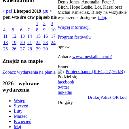
Kalendarium
Denis Jones, Anomalia, Peter J.
Birch, Hope Leslie, Lor, Kasai oraz
< paź
Listopad 2019
gru >
Michał Kmieciak. Bilety na wszystkie
pon
wto
śro
czw
pią
sob
nie
wydarzenia dostępne
tutaj
.
1
2
3
Więcej informacji
4
5
6
7
8
9
10
11
12
13
14
15
16
17
Program festiwalu
18
19
20
21
22
23
24
opr.sw
25
26
27
28
29
30
Zobacz
www.meskalina.com/
Znajdź na mapie
Baner
Pobierz baner (JPEG, 27,76 kB)
Zobacz wydarzenia na planie
Podziel się
facebook
2026 - wybrane
twitter
wydarzenia
linkedin
Drukuj
Pokaż QR kod
Wstęp
Do góry
Styczeń
Luty
Marzec
Kwiecień
Maj