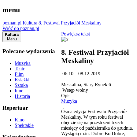
menu
poznan.pl
Kultura
8. Festiwal Przyjaciół Meskaliny
Wróć do poznan.pl
Powiększ tekst
Kultura
Menu
Polecane wydarzenia
8. Festiwal Przyjaciół
Meskaliny
Muzyka
Teatr
06.10 – 08.12.2019
Film
Książki
Meskalina, Stary Rynek 6
Sztuka
Wstęp wolny
Inne
Opis
Historia
Muzyka
Repertuar
Ósma edycja Festiwalu Przyjaciół
Meskaliny. W tym roku festiwal
Kino
obędzie się na przestrzeni trzech
Spektakle
miesięcy od października do grudnia.
Wystąpią m.in. Dobre Bo Dobre,