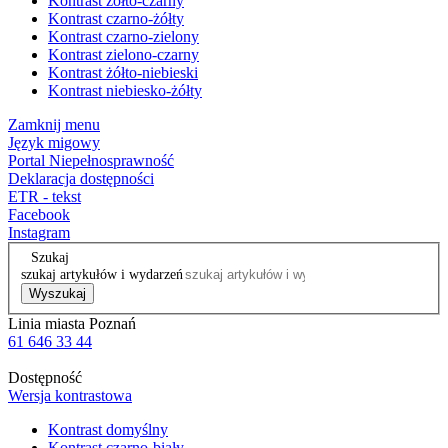
Kontrast żółto-czarny
Kontrast czarno-żółty
Kontrast czarno-zielony
Kontrast zielono-czarny
Kontrast żółto-niebieski
Kontrast niebiesko-żółty
Zamknij menu
Język migowy
Portal Niepełnosprawność
Deklaracja dostępności
ETR - tekst
Facebook
Instagram
Szukaj
szukaj artykułów i wydarzeń
Wyszukaj
Linia miasta Poznań
61 646 33 44
Dostępność
Wersja kontrastowa
Kontrast domyślny
Kontrast czarno-biały