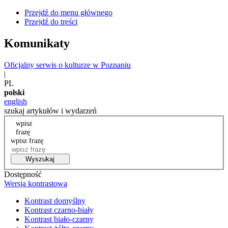
Przejdź do menu głównego
Przejdź do treści
Komunikaty
Oficjalny serwis o kulturze w Poznaniu
|
PL
polski
english
szukaj artykułów i wydarzeń
wpisz
frazę
wpisz frazę
Wyszukaj
Dostępność
Wersja kontrastowa
Kontrast domyślny
Kontrast czarno-biały
Kontrast biało-czarny