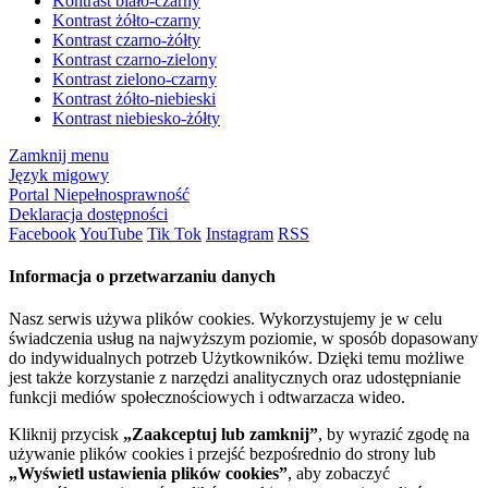
Kontrast biało-czarny
Kontrast żółto-czarny
Kontrast czarno-żółty
Kontrast czarno-zielony
Kontrast zielono-czarny
Kontrast żółto-niebieski
Kontrast niebiesko-żółty
Zamknij menu
Język migowy
Portal Niepełnosprawność
Deklaracja dostępności
Facebook
YouTube
Tik Tok
Instagram
RSS
Informacja o przetwarzaniu danych
Nasz serwis używa plików cookies. Wykorzystujemy je w celu
świadczenia usług na najwyższym poziomie, w sposób dopasowany
do indywidualnych potrzeb Użytkowników. Dzięki temu możliwe
jest także korzystanie z narzędzi analitycznych oraz udostępnianie
funkcji mediów społecznościowych i odtwarzacza wideo.
Kliknij przycisk
„Zaakceptuj lub zamknij”
, by wyrazić zgodę na
używanie plików cookies i przejść bezpośrednio do strony lub
„Wyświetl ustawienia plików cookies”
, aby zobaczyć