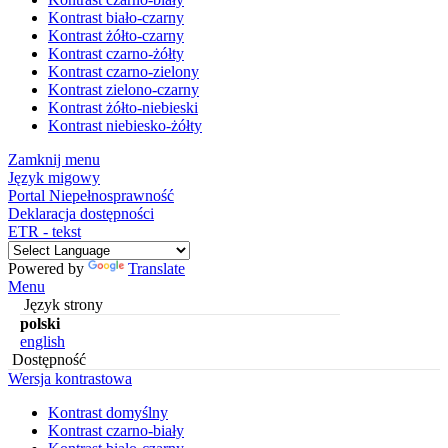
Kontrast biało-czarny
Kontrast żółto-czarny
Kontrast czarno-żółty
Kontrast czarno-zielony
Kontrast zielono-czarny
Kontrast żółto-niebieski
Kontrast niebiesko-żółty
Zamknij menu
Język migowy
Portal Niepełnosprawność
Deklaracja dostępności
ETR - tekst
Powered by
Translate
Menu
Język strony
polski
english
Dostępność
Wersja kontrastowa
Kontrast domyślny
Kontrast czarno-biały