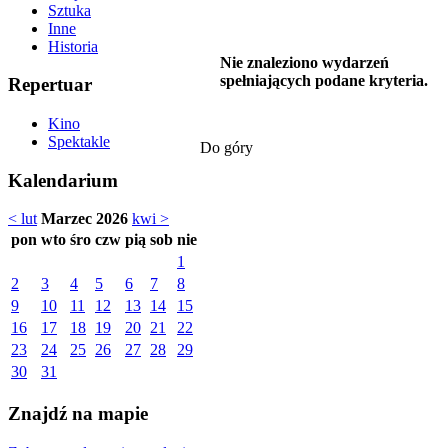
Sztuka
Inne
Historia
Nie znaleziono wydarzeń
spełniających podane kryteria.
Repertuar
Kino
Spektakle
Do góry
Kalendarium
< lut
Marzec 2026
kwi >
pon
wto
śro
czw
pią
sob
nie
1
2
3
4
5
6
7
8
9
10
11
12
13
14
15
16
17
18
19
20
21
22
23
24
25
26
27
28
29
30
31
Znajdź na mapie