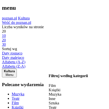
menu
poznan.pl
Kultura
Wróć do poznan.pl
Liczba wyników na stronie
20
10
20
30
Sortuj wg
Daty rosnąco
Daty malejąco
Alfabetu (A-Z)
Alfabetu (Z-A)
Kultura
Menu
Filtruj według kategorii
Polecane wydarzenia
Film
Książki
Muzyka
Muzyka
Teatr
Inne
Film
Sztuka
Książki
Teatr