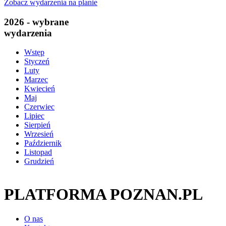
Zobacz wydarzenia na planie
2026 - wybrane
wydarzenia
Wstęp
Styczeń
Luty
Marzec
Kwiecień
Maj
Czerwiec
Lipiec
Sierpień
Wrzesień
Październik
Listopad
Grudzień
PLATFORMA POZNAN.PL
O nas