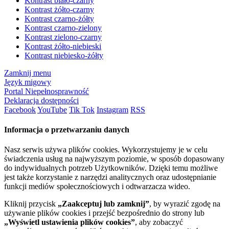
Kontrast biało-czarny
Kontrast żółto-czarny
Kontrast czarno-żółty
Kontrast czarno-zielony
Kontrast zielono-czarny
Kontrast żółto-niebieski
Kontrast niebiesko-żółty
Zamknij menu
Język migowy
Portal Niepełnosprawność
Deklaracja dostępności
Facebook
YouTube
Tik Tok
Instagram
RSS
Informacja o przetwarzaniu danych
Nasz serwis używa plików cookies. Wykorzystujemy je w celu
świadczenia usług na najwyższym poziomie, w sposób dopasowany
do indywidualnych potrzeb Użytkowników. Dzięki temu możliwe
jest także korzystanie z narzędzi analitycznych oraz udostępnianie
funkcji mediów społecznościowych i odtwarzacza wideo.
Kliknij przycisk
„Zaakceptuj lub zamknij”
, by wyrazić zgodę na
używanie plików cookies i przejść bezpośrednio do strony lub
„Wyświetl ustawienia plików cookies”
, aby zobaczyć