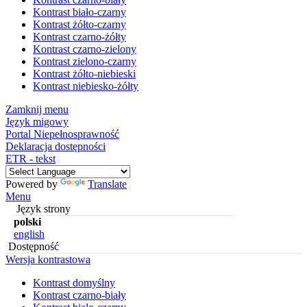
Kontrast biało-czarny
Kontrast żółto-czarny
Kontrast czarno-żółty
Kontrast czarno-zielony
Kontrast zielono-czarny
Kontrast żółto-niebieski
Kontrast niebiesko-żółty
Zamknij menu
Język migowy
Portal Niepełnosprawność
Deklaracja dostępności
ETR - tekst
Powered by
Translate
Menu
Język strony
polski
english
Dostępność
Wersja kontrastowa
Kontrast domyślny
Kontrast czarno-biały