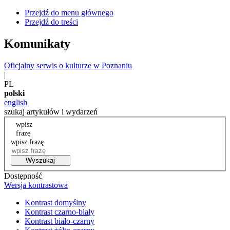
Przejdź do menu głównego
Przejdź do treści
Komunikaty
Oficjalny serwis o kulturze w Poznaniu
|
PL
polski
english
szukaj artykułów i wydarzeń
wpisz
frazę
wpisz frazę
Wyszukaj
Dostępność
Wersja kontrastowa
Kontrast domyślny
Kontrast czarno-biały
Kontrast biało-czarny