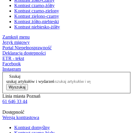
Kontrast żółto-czarny
Kontrast czarno-żółty
Kontrast czarno-zielony
Kontrast zielono-czarny
Kontrast żółto-niebieski
Kontrast niebiesko-żółty
Zamknij menu
Język migowy
Portal Niepełnosprawność
Deklaracja dostępności
ETR - tekst
Facebook
Instagram
Szukaj
szukaj artykułów i wydarzeń
Wyszukaj
Linia miasta Poznań
61 646 33 44
Dostępność
Wersja kontrastowa
Kontrast domyślny
Kontrast czarno-biały