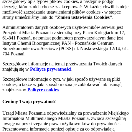
szczegółowy opis typów plików cookies, a następnie podjąć
decyzję, które z nich chcesz zaakceptować. W każdej chwili istnieje
możliwość zarządzania ustawieniami plików cookies - w stopce
strony umieściliśmy link do
"Zmień ustawienia Cookies"
.
Administratorem danych osobowych użytkowników serwisu jest
Prezydent Miasta Poznania z siedzibą przy Placu Kolegiackim 17,
61-841 Poznań, natomiast podmiotem przetwarzającym dane jest
Instytut Chemii Bioorganicznej PAN - Poznańskie Centrum
Superkomputerowo-Sieciowe (PCSS) ul. Noskowskiego 12/14, 61-
704 Poznań.
Szczegółowe informacje na temat przetwarzania Twoich danych
znajdują się w
Polityce prywatności
.
Szczegółowe informacje o tym, w jaki sposób używane są pliki
cookies, a także w jaki sposób można je zablokować lub usunąć,
znajdziesz w
Polityce cookies
.
Cenimy Twoją prywatność
Urząd Miasta Poznania odpowiedzialny za prowadzenie Miejskiego
Informatora Multimedialnego Miasta Poznania, zwraca szczególną
uwagę na przestrzeganie prawa użytkowników do prywatności.
Prezentowana informacja poniżej opisuje za co odpowiadają