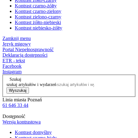
Kontrast żółto-czarny
Kontrast czarno-żółty
Kontrast czarno-zielony
Kontrast zielono-czarny
Kontrast żółto-niebieski
Kontrast niebiesko-żółty
Zamknij menu
Język migowy
Portal Niepełnosprawność
Deklaracja dostępności
ETR - tekst
Facebook
Instagram
Szukaj
szukaj artykułów i wydarzeń
Wyszukaj
Linia miasta Poznań
61 646 33 44
Dostępność
Wersja kontrastowa
Kontrast domyślny
Kontrast czarno-biały