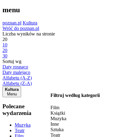
menu
poznan.pl
Kultura
Wróć do poznan.pl
Liczba wyników na stronie
20
10
20
30
Sortuj wg
Daty rosnąco
Daty malejąco
Alfabetu (A-Z)
Alfabetu (Z-A)
Kultura
Menu
Filtruj według kategorii
Polecane
Film
wydarzenia
Książki
Muzyka
Inne
Muzyka
Sztuka
Teatr
Teatr
Film