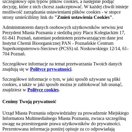
szczegółowy opis typów plików cookies, a następnie podjąć
decyzję, które z nich chcesz zaakceptować. W każdej chwili istnieje
możliwość zarządzania ustawieniami plików cookies - w stopce
strony umieściliśmy link do
"Zmień ustawienia Cookies"
.
Administratorem danych osobowych użytkowników serwisu jest
Prezydent Miasta Poznania z siedzibą przy Placu Kolegiackim 17,
61-841 Poznań, natomiast podmiotem przetwarzającym dane jest
Instytut Chemii Bioorganicznej PAN - Poznańskie Centrum
Superkomputerowo-Sieciowe (PCSS) ul. Noskowskiego 12/14, 61-
704 Poznań.
Szczegółowe informacje na temat przetwarzania Twoich danych
znajdują się w
Polityce prywatności
.
Szczegółowe informacje o tym, w jaki sposób używane są pliki
cookies, a także w jaki sposób można je zablokować lub usunąć,
znajdziesz w
Polityce cookies
.
Cenimy Twoją prywatność
Urząd Miasta Poznania odpowiedzialny za prowadzenie Miejskiego
Informatora Multimedialnego Miasta Poznania, zwraca szczególną
uwagę na przestrzeganie prawa użytkowników do prywatności.
Prezentowana informacja poniżej opisuje za co odpowiadają