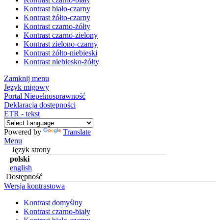
Kontrast biało-czarny
Kontrast żółto-czarny
Kontrast czarno-żółty
Kontrast czarno-zielony
Kontrast zielono-czarny
Kontrast żółto-niebieski
Kontrast niebiesko-żółty
Zamknij menu
Język migowy
Portal Niepełnosprawność
Deklaracja dostępności
ETR - tekst
Powered by
Translate
Menu
Język strony
polski
english
Dostępność
Wersja kontrastowa
Kontrast domyślny
Kontrast czarno-biały