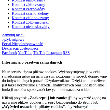
Kontrast biało-czarny
Kontrast żółto-czarny
Kontrast czarno-żółty
Kontrast czarno-zielony
Kontrast zielono-czarny
Kontrast żółto-niebieski
Kontrast niebiesko-żółty
Zamknij menu
Język migowy
Portal Niepełnosprawność
Deklaracja dostępności
Facebook
YouTube
Tik Tok
Instagram
RSS
Informacja o przetwarzaniu danych
Nasz serwis używa plików cookies. Wykorzystujemy je w celu
świadczenia usług na najwyższym poziomie, w sposób dopasowany
do indywidualnych potrzeb Użytkowników. Dzięki temu możliwe
jest także korzystanie z narzędzi analitycznych oraz udostępnianie
funkcji mediów społecznościowych i odtwarzacza wideo.
Kliknij przycisk
„Zaakceptuj lub zamknij”
, by wyrazić zgodę na
używanie plików cookies i przejść bezpośrednio do strony lub
„Wyświetl ustawienia plików cookies”
, aby zobaczyć