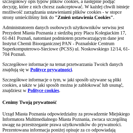
szczegółowy opis typów plików cookies, a następnie podjąć
decyzję, które z nich chcesz zaakceptować. W każdej chwili istnieje
możliwość zarządzania ustawieniami plików cookies - w stopce
strony umieściliśmy link do
"Zmień ustawienia Cookies"
.
Administratorem danych osobowych użytkowników serwisu jest
Prezydent Miasta Poznania z siedzibą przy Placu Kolegiackim 17,
61-841 Poznań, natomiast podmiotem przetwarzającym dane jest
Instytut Chemii Bioorganicznej PAN - Poznańskie Centrum
Superkomputerowo-Sieciowe (PCSS) ul. Noskowskiego 12/14, 61-
704 Poznań.
Szczegółowe informacje na temat przetwarzania Twoich danych
znajdują się w
Polityce prywatności
.
Szczegółowe informacje o tym, w jaki sposób używane są pliki
cookies, a także w jaki sposób można je zablokować lub usunąć,
znajdziesz w
Polityce cookies
.
Cenimy Twoją prywatność
Urząd Miasta Poznania odpowiedzialny za prowadzenie Miejskiego
Informatora Multimedialnego Miasta Poznania, zwraca szczególną
uwagę na przestrzeganie prawa użytkowników do prywatności.
Prezentowana informacja poniżej opisuje za co odpowiadają