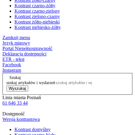
Kontrast żółto-czarny
Kontrast czarno-żółty
Kontrast czarno-zielony
Kontrast zielono-czarny
Kontrast żółto-niebieski
Kontrast niebiesko-żółty
Zamknij menu
Język migowy
Portal Niepełnosprawność
Deklaracja dostępności
ETR - tekst
Facebook
Instagram
Szukaj
szukaj artykułów i wydarzeń
Wyszukaj
Linia miasta Poznań
61 646 33 44
Dostępność
Wersja kontrastowa
Kontrast domyślny
Kontrast czarno-biały