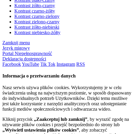
Kontrast biało-czarny
Kontrast żółto-czarny
Kontrast czarno-żółty
Kontrast czarno-zielony
Kontrast zielono-czarny
Kontrast żółto-niebieski
Kontrast niebiesko-żółty
Zamknij menu
Język migowy
Portal Niepełnosprawność
Deklaracja dostępności
Facebook
YouTube
Tik Tok
Instagram
RSS
Informacja o przetwarzaniu danych
Nasz serwis używa plików cookies. Wykorzystujemy je w celu
świadczenia usług na najwyższym poziomie, w sposób dopasowany
do indywidualnych potrzeb Użytkowników. Dzięki temu możliwe
jest także korzystanie z narzędzi analitycznych oraz udostępnianie
funkcji mediów społecznościowych i odtwarzacza wideo.
Kliknij przycisk
„Zaakceptuj lub zamknij”
, by wyrazić zgodę na
używanie plików cookies i przejść bezpośrednio do strony lub
„Wyświetl ustawienia plików cookies”
, aby zobaczyć