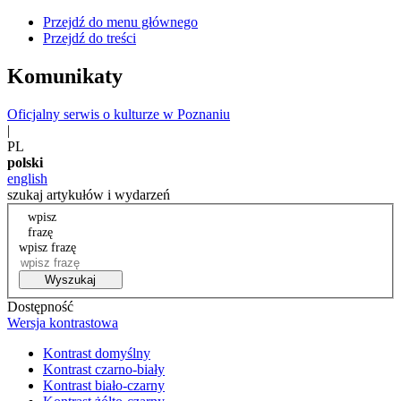
Przejdź do menu głównego
Przejdź do treści
Komunikaty
Oficjalny serwis o kulturze w Poznaniu
|
PL
polski
english
szukaj artykułów i wydarzeń
wpisz
frazę
wpisz frazę
Wyszukaj
Dostępność
Wersja kontrastowa
Kontrast domyślny
Kontrast czarno-biały
Kontrast biało-czarny