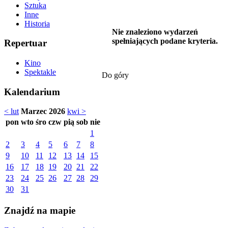
Sztuka
Inne
Historia
Nie znaleziono wydarzeń
spełniających podane kryteria.
Repertuar
Kino
Spektakle
Do góry
Kalendarium
< lut
Marzec 2026
kwi >
pon
wto
śro
czw
pią
sob
nie
1
2
3
4
5
6
7
8
9
10
11
12
13
14
15
16
17
18
19
20
21
22
23
24
25
26
27
28
29
30
31
Znajdź na mapie