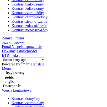
Kontrast biało-czarny
Kontrast żółto-czarny
Kontrast czarno-żółty
Kontrast czarno-zielony
Kontrast zielono-czarny
Kontrast żółto-niebieski
Kontrast niebiesko-żółty
Zamknij menu
Język migowy
Portal Niepełnosprawność
Deklaracja dostępności
ETR - tekst
Powered by
Translate
Menu
Język strony
polski
english
Dostępność
Wersja kontrastowa
Kontrast domyślny
Kontrast czarno-biały