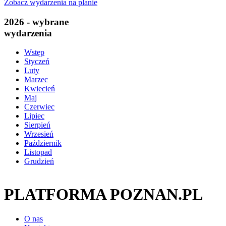
Zobacz wydarzenia na planie
2026 - wybrane
wydarzenia
Wstęp
Styczeń
Luty
Marzec
Kwiecień
Maj
Czerwiec
Lipiec
Sierpień
Wrzesień
Październik
Listopad
Grudzień
PLATFORMA POZNAN.PL
O nas