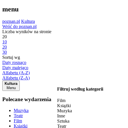
menu
poznan.pl
Kultura
Wróć do poznan.pl
Liczba wyników na stronie
20
10
20
30
Sortuj wg
Daty rosnąco
Daty malejąco
Alfabetu (A-Z)
Alfabetu (Z-A)
Kultura
Menu
Filtruj według kategorii
Polecane wydarzenia
Film
Książki
Muzyka
Muzyka
Teatr
Inne
Film
Sztuka
Książki
Teatr