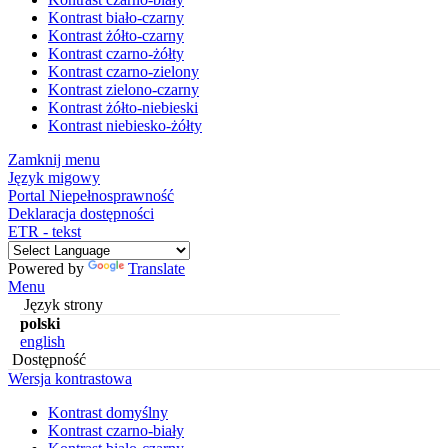
Kontrast biało-czarny
Kontrast żółto-czarny
Kontrast czarno-żółty
Kontrast czarno-zielony
Kontrast zielono-czarny
Kontrast żółto-niebieski
Kontrast niebiesko-żółty
Zamknij menu
Język migowy
Portal Niepełnosprawność
Deklaracja dostępności
ETR - tekst
Powered by
Translate
Menu
Język strony
polski
english
Dostępność
Wersja kontrastowa
Kontrast domyślny
Kontrast czarno-biały