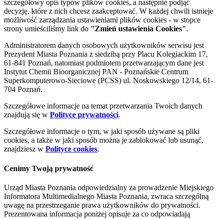
szczegółowy opis typów plików cookies, a następnie podjąć
decyzję, które z nich chcesz zaakceptować. W każdej chwili istnieje
możliwość zarządzania ustawieniami plików cookies - w stopce
strony umieściliśmy link do
"Zmień ustawienia Cookies"
.
Administratorem danych osobowych użytkowników serwisu jest
Prezydent Miasta Poznania z siedzibą przy Placu Kolegiackim 17,
61-841 Poznań, natomiast podmiotem przetwarzającym dane jest
Instytut Chemii Bioorganicznej PAN - Poznańskie Centrum
Superkomputerowo-Sieciowe (PCSS) ul. Noskowskiego 12/14, 61-
704 Poznań.
Szczegółowe informacje na temat przetwarzania Twoich danych
znajdują się w
Polityce prywatności
.
Szczegółowe informacje o tym, w jaki sposób używane są pliki
cookies, a także w jaki sposób można je zablokować lub usunąć,
znajdziesz w
Polityce cookies
.
Cenimy Twoją prywatność
Urząd Miasta Poznania odpowiedzialny za prowadzenie Miejskiego
Informatora Multimedialnego Miasta Poznania, zwraca szczególną
uwagę na przestrzeganie prawa użytkowników do prywatności.
Prezentowana informacja poniżej opisuje za co odpowiadają