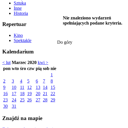
Sztuka
Inne
Historia
Nie znaleziono wydarzeń
spełniających podane kryteria.
Repertuar
Kino
Spektakle
Do góry
Kalendarium
< lut
Marzec 2020
kwi >
pon
wto
śro
czw
pią
sob
nie
1
2
3
4
5
6
7
8
9
10
11
12
13
14
15
16
17
18
19
20
21
22
23
24
25
26
27
28
29
30
31
Znajdź na mapie