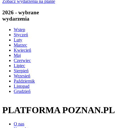
Zobacz wydarzenia na planie
2026 - wybrane
wydarzenia
Wstęp
Styczeń
Luty
Marzec
Kwiecień
Maj
Czerwiec
Lipiec
Sierpień
Wrzesień
Październik
Listopad
Grudzień
PLATFORMA POZNAN.PL
O nas