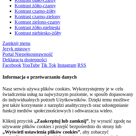
Kontrast biało-czarny
Kontrast żółto-czarny
Kontrast czarno-żółty
Kontrast czarno-zielony
Kontrast zielono-czarny
Kontrast żółto-niebieski
Kontrast niebiesko-żółty
Zamknij menu
Język migowy
Portal Niepełnosprawność
Deklaracja dostępności
Facebook
YouTube
Tik Tok
Instagram
RSS
Informacja o przetwarzaniu danych
Nasz serwis używa plików cookies. Wykorzystujemy je w celu
świadczenia usług na najwyższym poziomie, w sposób dopasowany
do indywidualnych potrzeb Użytkowników. Dzięki temu możliwe
jest także korzystanie z narzędzi analitycznych oraz udostępnianie
funkcji mediów społecznościowych i odtwarzacza wideo.
Kliknij przycisk
„Zaakceptuj lub zamknij”
, by wyrazić zgodę na
używanie plików cookies i przejść bezpośrednio do strony lub
„Wyświetl ustawienia plików cookies”
, aby zobaczyć