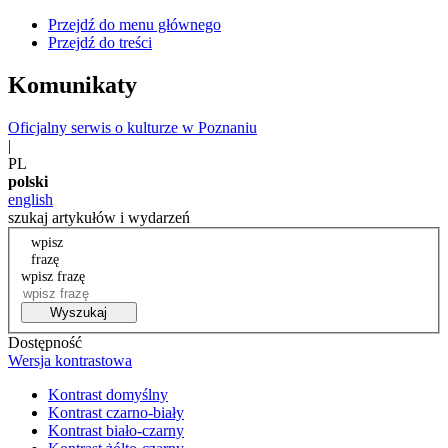
Przejdź do menu głównego
Przejdź do treści
Komunikaty
Oficjalny serwis o kulturze w Poznaniu
|
PL
polski
english
szukaj artykułów i wydarzeń
wpisz
frazę
wpisz frazę
Wyszukaj
Dostępność
Wersja kontrastowa
Kontrast domyślny
Kontrast czarno-biały
Kontrast biało-czarny