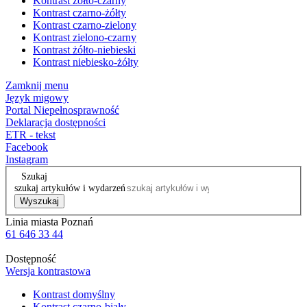
Kontrast żółto-czarny
Kontrast czarno-żółty
Kontrast czarno-zielony
Kontrast zielono-czarny
Kontrast żółto-niebieski
Kontrast niebiesko-żółty
Zamknij menu
Język migowy
Portal Niepełnosprawność
Deklaracja dostępności
ETR - tekst
Facebook
Instagram
Szukaj
szukaj artykułów i wydarzeń
Wyszukaj
Linia miasta Poznań
61 646 33 44
Dostępność
Wersja kontrastowa
Kontrast domyślny
Kontrast czarno-biały