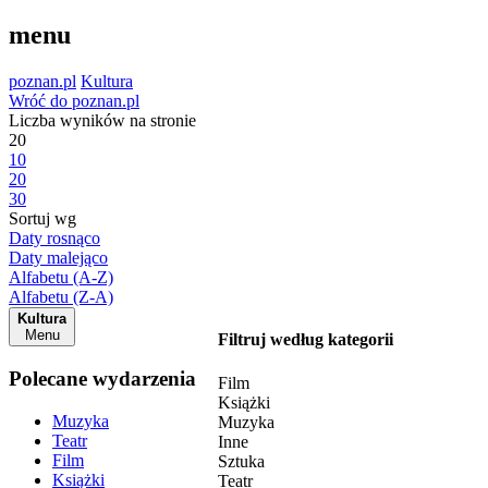
menu
poznan.pl
Kultura
Wróć do poznan.pl
Liczba wyników na stronie
20
10
20
30
Sortuj wg
Daty rosnąco
Daty malejąco
Alfabetu (A-Z)
Alfabetu (Z-A)
Kultura
Menu
Filtruj według kategorii
Polecane wydarzenia
Film
Książki
Muzyka
Muzyka
Teatr
Inne
Film
Sztuka
Książki
Teatr