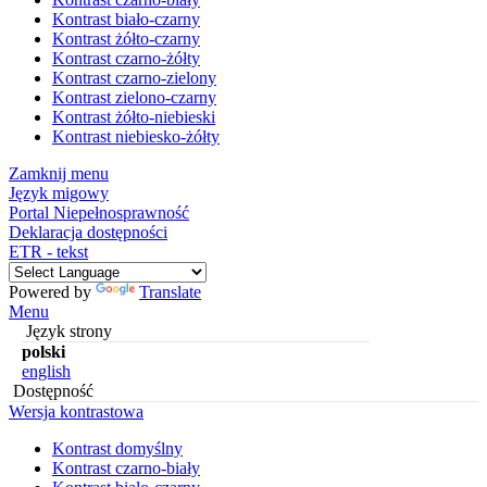
Kontrast biało-czarny
Kontrast żółto-czarny
Kontrast czarno-żółty
Kontrast czarno-zielony
Kontrast zielono-czarny
Kontrast żółto-niebieski
Kontrast niebiesko-żółty
Zamknij menu
Język migowy
Portal Niepełnosprawność
Deklaracja dostępności
ETR - tekst
Powered by
Translate
Menu
Język strony
polski
english
Dostępność
Wersja kontrastowa
Kontrast domyślny
Kontrast czarno-biały