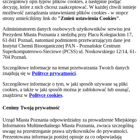
szczegółowy opis typów plików cookies, a następnie podjąć
decyzję, które z nich chcesz zaakceptować. W każdej chwili istnieje
możliwość zarządzania ustawieniami plików cookies - w stopce
strony umieściliśmy link do
"Zmień ustawienia Cookies"
.
Administratorem danych osobowych użytkowników serwisu jest
Prezydent Miasta Poznania z siedzibą przy Placu Kolegiackim 17,
61-841 Poznań, natomiast podmiotem przetwarzającym dane jest
Instytut Chemii Bioorganicznej PAN - Poznańskie Centrum
Superkomputerowo-Sieciowe (PCSS) ul. Noskowskiego 12/14, 61-
704 Poznań.
Szczegółowe informacje na temat przetwarzania Twoich danych
znajdują się w
Polityce prywatności
.
Szczegółowe informacje o tym, w jaki sposób używane są pliki
cookies, a także w jaki sposób można je zablokować lub usunąć,
znajdziesz w
Polityce cookies
.
Cenimy Twoją prywatność
Urząd Miasta Poznania odpowiedzialny za prowadzenie Miejskiego
Informatora Multimedialnego Miasta Poznania, zwraca szczególną
uwagę na przestrzeganie prawa użytkowników do prywatności.
Prezentowana informacja poniżej opisuje za co odpowiadają