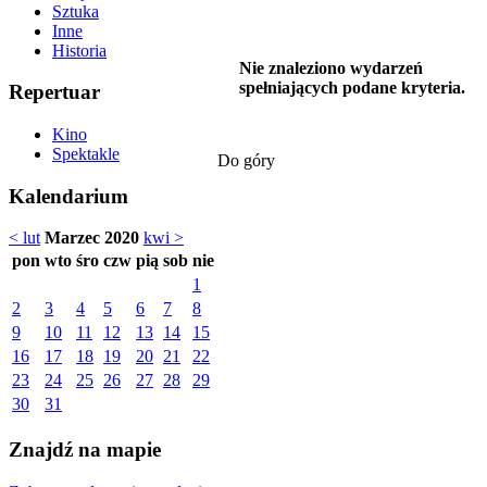
Sztuka
Inne
Historia
Nie znaleziono wydarzeń
spełniających podane kryteria.
Repertuar
Kino
Spektakle
Do góry
Kalendarium
< lut
Marzec 2020
kwi >
pon
wto
śro
czw
pią
sob
nie
1
2
3
4
5
6
7
8
9
10
11
12
13
14
15
16
17
18
19
20
21
22
23
24
25
26
27
28
29
30
31
Znajdź na mapie