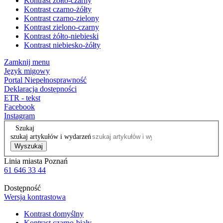
Kontrast żółto-czarny
Kontrast czarno-żółty
Kontrast czarno-zielony
Kontrast zielono-czarny
Kontrast żółto-niebieski
Kontrast niebiesko-żółty
Zamknij menu
Język migowy
Portal Niepełnosprawność
Deklaracja dostępności
ETR - tekst
Facebook
Instagram
Szukaj
szukaj artykułów i wydarzeń
Wyszukaj
Linia miasta Poznań
61 646 33 44
Dostępność
Wersja kontrastowa
Kontrast domyślny
Kontrast czarno-biały