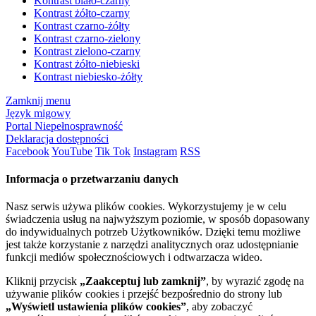
Kontrast biało-czarny
Kontrast żółto-czarny
Kontrast czarno-żółty
Kontrast czarno-zielony
Kontrast zielono-czarny
Kontrast żółto-niebieski
Kontrast niebiesko-żółty
Zamknij menu
Język migowy
Portal Niepełnosprawność
Deklaracja dostępności
Facebook
YouTube
Tik Tok
Instagram
RSS
Informacja o przetwarzaniu danych
Nasz serwis używa plików cookies. Wykorzystujemy je w celu
świadczenia usług na najwyższym poziomie, w sposób dopasowany
do indywidualnych potrzeb Użytkowników. Dzięki temu możliwe
jest także korzystanie z narzędzi analitycznych oraz udostępnianie
funkcji mediów społecznościowych i odtwarzacza wideo.
Kliknij przycisk
„Zaakceptuj lub zamknij”
, by wyrazić zgodę na
używanie plików cookies i przejść bezpośrednio do strony lub
„Wyświetl ustawienia plików cookies”
, aby zobaczyć