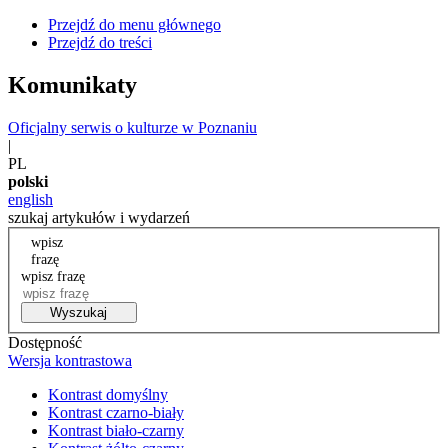
Przejdź do menu głównego
Przejdź do treści
Komunikaty
Oficjalny serwis o kulturze w Poznaniu
|
PL
polski
english
szukaj artykułów i wydarzeń
wpisz
frazę
wpisz frazę
Wyszukaj
Dostępność
Wersja kontrastowa
Kontrast domyślny
Kontrast czarno-biały
Kontrast biało-czarny