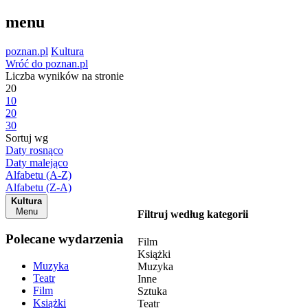
menu
poznan.pl
Kultura
Wróć do poznan.pl
Liczba wyników na stronie
20
10
20
30
Sortuj wg
Daty rosnąco
Daty malejąco
Alfabetu (A-Z)
Alfabetu (Z-A)
Kultura
Menu
Filtruj według kategorii
Polecane wydarzenia
Film
Książki
Muzyka
Muzyka
Teatr
Inne
Film
Sztuka
Książki
Teatr