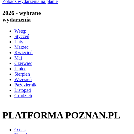
Zobacz wydarzenia na planie
2026 - wybrane
wydarzenia
Wstęp
Styczeń
Luty
Marzec
Kwiecień
Maj
Czerwiec
Lipiec
Sierpień
Wrzesień
Październik
Listopad
Grudzień
PLATFORMA POZNAN.PL
O nas