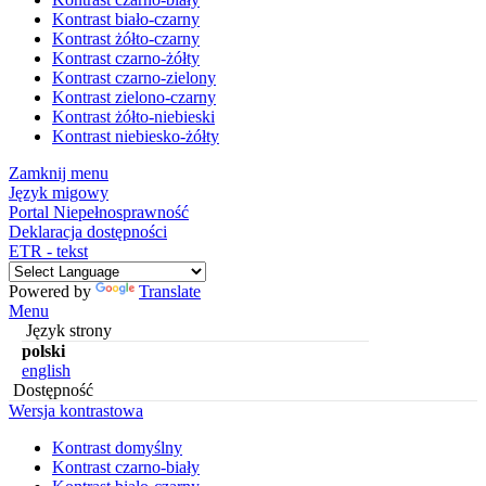
Kontrast biało-czarny
Kontrast żółto-czarny
Kontrast czarno-żółty
Kontrast czarno-zielony
Kontrast zielono-czarny
Kontrast żółto-niebieski
Kontrast niebiesko-żółty
Zamknij menu
Język migowy
Portal Niepełnosprawność
Deklaracja dostępności
ETR - tekst
Powered by
Translate
Menu
Język strony
polski
english
Dostępność
Wersja kontrastowa
Kontrast domyślny
Kontrast czarno-biały