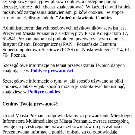
szczegółowy opis typów plików cookies, a następnie podjąć
decyzję, które z nich chcesz zaakceptować. W każdej chwili istnieje
możliwość zarządzania ustawieniami plików cookies - w stopce
strony umieściliśmy link do
"Zmień ustawienia Cookies"
.
Administratorem danych osobowych użytkowników serwisu jest
Prezydent Miasta Poznania z siedzibą przy Placu Kolegiackim 17,
61-841 Poznań, natomiast podmiotem przetwarzającym dane jest
Instytut Chemii Bioorganicznej PAN - Poznańskie Centrum
Superkomputerowo-Sieciowe (PCSS) ul. Noskowskiego 12/14, 61-
704 Poznań.
Szczegółowe informacje na temat przetwarzania Twoich danych
znajdują się w
Polityce prywatności
.
Szczegółowe informacje o tym, w jaki sposób używane są pliki
cookies, a także w jaki sposób można je zablokować lub usunąć,
znajdziesz w
Polityce cookies
.
Cenimy Twoją prywatność
Urząd Miasta Poznania odpowiedzialny za prowadzenie Miejskiego
Informatora Multimedialnego Miasta Poznania, zwraca szczególną
uwagę na przestrzeganie prawa użytkowników do prywatności.
Prezentowana informacja poniżej opisuje za co odpowiadają