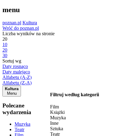
menu
poznan.pl
Kultura
Wróć do poznan.pl
Liczba wyników na stronie
20
10
20
30
Sortuj wg
Daty rosnąco
Daty malejąco
Alfabetu (A-Z)
Alfabetu (Z-A)
Kultura
Menu
Filtruj według kategorii
Polecane
Film
wydarzenia
Książki
Muzyka
Inne
Muzyka
Sztuka
Teatr
Teatr
Film