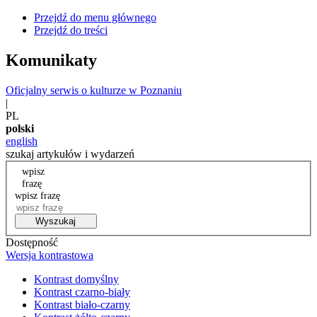
Przejdź do menu głównego
Przejdź do treści
Komunikaty
Oficjalny serwis o kulturze w Poznaniu
|
PL
polski
english
szukaj artykułów i wydarzeń
wpisz
frazę
wpisz frazę
Wyszukaj
Dostępność
Wersja kontrastowa
Kontrast domyślny
Kontrast czarno-biały
Kontrast biało-czarny