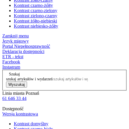
Kontrast żółto-czarny
Kontrast czarno-żółty
Kontrast czarno-zielony
Kontrast zielono-czarny
Kontrast żółto-niebieski
Kontrast niebiesko-żółty
Zamknij menu
Język migowy
Portal Niepełnosprawność
Deklaracja dostępności
ETR - tekst
Facebook
Instagram
Szukaj
szukaj artykułów i wydarzeń
Wyszukaj
Linia miasta Poznań
61 646 33 44
Dostępność
Wersja kontrastowa
Kontrast domyślny
Kontrast czarno-biały