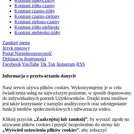
Kontrast biało-czarny
Kontrast żółto-czarny
Kontrast czarno-żółty
Kontrast czarno-zielony
Kontrast zielono-czarny
Kontrast żółto-niebieski
Kontrast niebiesko-żółty
Zamknij menu
Język migowy
Portal Niepełnosprawność
Deklaracja dostępności
Facebook
YouTube
Tik Tok
Instagram
RSS
Informacja o przetwarzaniu danych
Nasz serwis używa plików cookies. Wykorzystujemy je w celu
świadczenia usług na najwyższym poziomie, w sposób dopasowany
do indywidualnych potrzeb Użytkowników. Dzięki temu możliwe
jest także korzystanie z narzędzi analitycznych oraz udostępnianie
funkcji mediów społecznościowych i odtwarzacza wideo.
Kliknij przycisk
„Zaakceptuj lub zamknij”
, by wyrazić zgodę na
używanie plików cookies i przejść bezpośrednio do strony lub
„Wyświetl ustawienia plików cookies”
, aby zobaczyć