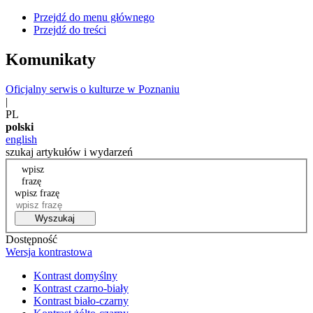
Przejdź do menu głównego
Przejdź do treści
Komunikaty
Oficjalny serwis o kulturze w Poznaniu
|
PL
polski
english
szukaj artykułów i wydarzeń
wpisz
frazę
wpisz frazę
Wyszukaj
Dostępność
Wersja kontrastowa
Kontrast domyślny
Kontrast czarno-biały
Kontrast biało-czarny