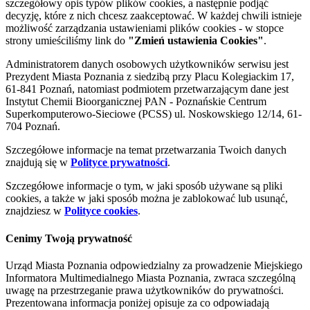
szczegółowy opis typów plików cookies, a następnie podjąć
decyzję, które z nich chcesz zaakceptować. W każdej chwili istnieje
możliwość zarządzania ustawieniami plików cookies - w stopce
strony umieściliśmy link do
"Zmień ustawienia Cookies"
.
Administratorem danych osobowych użytkowników serwisu jest
Prezydent Miasta Poznania z siedzibą przy Placu Kolegiackim 17,
61-841 Poznań, natomiast podmiotem przetwarzającym dane jest
Instytut Chemii Bioorganicznej PAN - Poznańskie Centrum
Superkomputerowo-Sieciowe (PCSS) ul. Noskowskiego 12/14, 61-
704 Poznań.
Szczegółowe informacje na temat przetwarzania Twoich danych
znajdują się w
Polityce prywatności
.
Szczegółowe informacje o tym, w jaki sposób używane są pliki
cookies, a także w jaki sposób można je zablokować lub usunąć,
znajdziesz w
Polityce cookies
.
Cenimy Twoją prywatność
Urząd Miasta Poznania odpowiedzialny za prowadzenie Miejskiego
Informatora Multimedialnego Miasta Poznania, zwraca szczególną
uwagę na przestrzeganie prawa użytkowników do prywatności.
Prezentowana informacja poniżej opisuje za co odpowiadają