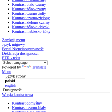
Kontrast biało-czarny
Kontrast żółto-czarny
Kontrast czarno-żółty
Kontrast czarno-zielony
Kontrast zielono-czarny
Kontrast żółto-niebieski
Kontrast niebiesko-żółty
Zamknij menu
Język migowy
Portal Niepełnosprawność
Deklaracja dostępności
ETR - tekst
Powered by
Translate
Menu
Język strony
polski
english
Dostępność
Wersja kontrastowa
Kontrast domyślny
Kontrast czarno-biały