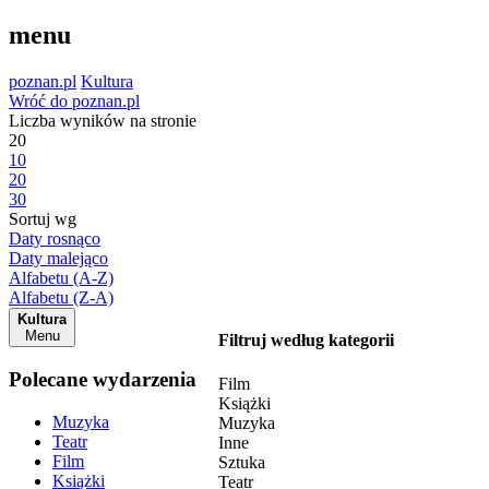
menu
poznan.pl
Kultura
Wróć do poznan.pl
Liczba wyników na stronie
20
10
20
30
Sortuj wg
Daty rosnąco
Daty malejąco
Alfabetu (A-Z)
Alfabetu (Z-A)
Kultura
Menu
Filtruj według kategorii
Polecane wydarzenia
Film
Książki
Muzyka
Muzyka
Teatr
Inne
Film
Sztuka
Książki
Teatr