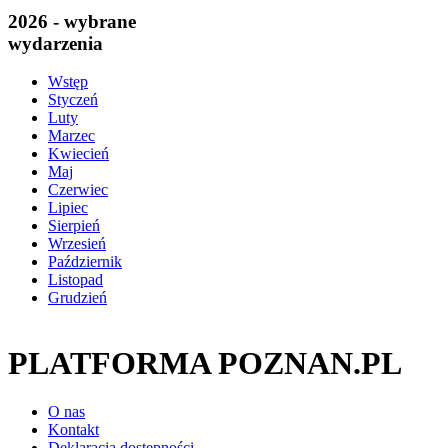
2026 - wybrane
wydarzenia
Wstęp
Styczeń
Luty
Marzec
Kwiecień
Maj
Czerwiec
Lipiec
Sierpień
Wrzesień
Październik
Listopad
Grudzień
PLATFORMA POZNAN.PL
O nas
Kontakt
Deklaracja dostępności