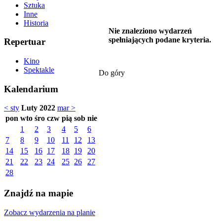
Sztuka
Inne
Historia
Nie znaleziono wydarzeń
spełniających podane kryteria.
Repertuar
Kino
Spektakle
Do góry
Kalendarium
< sty
Luty 2022
mar >
pon
wto
śro
czw
pią
sob
nie
1
2
3
4
5
6
7
8
9
10
11
12
13
14
15
16
17
18
19
20
21
22
23
24
25
26
27
28
Znajdź na mapie
Zobacz wydarzenia na planie