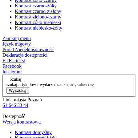
Kontrast żółto-czarny
Kontrast czarno-żółty
Kontrast czarno-zielony
Kontrast zielono-czarny
Kontrast żółto-niebieski
Kontrast niebiesko-żółty
Zamknij menu
Język migowy
Portal Niepełnosprawność
Deklaracja dostępności
ETR - tekst
Facebook
Instagram
Szukaj
szukaj artykułów i wydarzeń
Wyszukaj
Linia miasta Poznań
61 646 33 44
Dostępność
Wersja kontrastowa
Kontrast domyślny
Kontrast czarno-biały