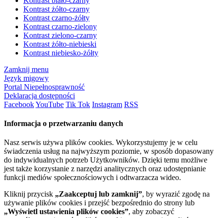
Kontrast biało-czarny
Kontrast żółto-czarny
Kontrast czarno-żółty
Kontrast czarno-zielony
Kontrast zielono-czarny
Kontrast żółto-niebieski
Kontrast niebiesko-żółty
Zamknij menu
Język migowy
Portal Niepełnosprawność
Deklaracja dostępności
Facebook
YouTube
Tik Tok
Instagram
RSS
Informacja o przetwarzaniu danych
Nasz serwis używa plików cookies. Wykorzystujemy je w celu
świadczenia usług na najwyższym poziomie, w sposób dopasowany
do indywidualnych potrzeb Użytkowników. Dzięki temu możliwe
jest także korzystanie z narzędzi analitycznych oraz udostępnianie
funkcji mediów społecznościowych i odtwarzacza wideo.
Kliknij przycisk
„Zaakceptuj lub zamknij”
, by wyrazić zgodę na
używanie plików cookies i przejść bezpośrednio do strony lub
„Wyświetl ustawienia plików cookies”
, aby zobaczyć