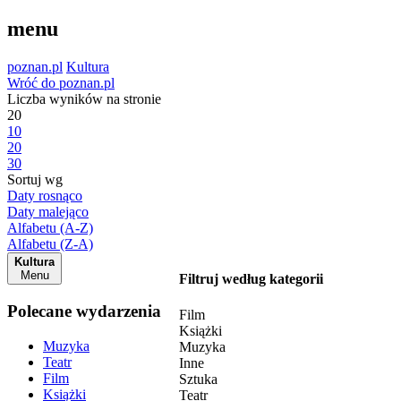
menu
poznan.pl
Kultura
Wróć do poznan.pl
Liczba wyników na stronie
20
10
20
30
Sortuj wg
Daty rosnąco
Daty malejąco
Alfabetu (A-Z)
Alfabetu (Z-A)
Kultura
Menu
Filtruj według kategorii
Polecane wydarzenia
Film
Książki
Muzyka
Muzyka
Teatr
Inne
Film
Sztuka
Książki
Teatr