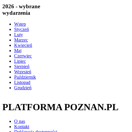
2026 - wybrane
wydarzenia
Wstęp
Styczeń
Luty
Marzec
Kwiecień
Maj
Czerwiec
Lipiec
Sierpień
Wrzesień
Październik
Listopad
Grudzień
PLATFORMA POZNAN.PL
O nas
Kontakt
Deklaracja dostępności