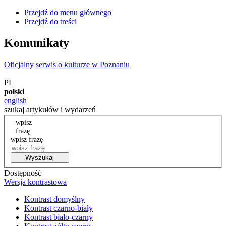
Przejdź do menu głównego
Przejdź do treści
Komunikaty
Oficjalny serwis o kulturze w Poznaniu
|
PL
polski
english
szukaj artykułów i wydarzeń
wpisz
frazę
wpisz frazę
Wyszukaj
Dostępność
Wersja kontrastowa
Kontrast domyślny
Kontrast czarno-biały
Kontrast biało-czarny