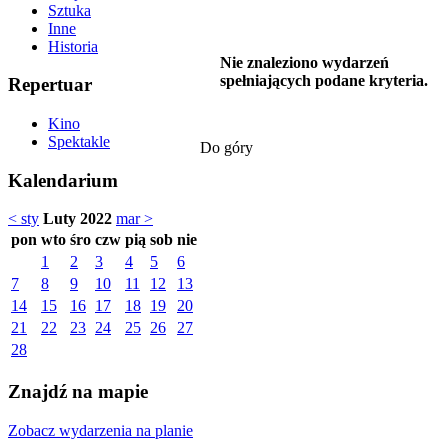
Sztuka
Inne
Historia
Nie znaleziono wydarzeń
spełniających podane kryteria.
Repertuar
Kino
Spektakle
Do góry
Kalendarium
< sty
Luty 2022
mar >
pon
wto
śro
czw
pią
sob
nie
1
2
3
4
5
6
7
8
9
10
11
12
13
14
15
16
17
18
19
20
21
22
23
24
25
26
27
28
Znajdź na mapie
Zobacz wydarzenia na planie