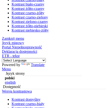
Kontrast biało-czarny
Kontrast żółto-czarny
Kontrast czarno-żółty
Kontrast czarno-zielony
Kontrast zielono-czarny
Kontrast żółto-niebieski
Kontrast niebiesko-żółty
Zamknij menu
Język migowy
Portal Niepełnosprawność
Deklaracja dostępności
ETR - tekst
Powered by
Translate
Menu
Język strony
polski
english
Dostępność
Wersja kontrastowa
Kontrast domyślny
Kontrast czarno-biały