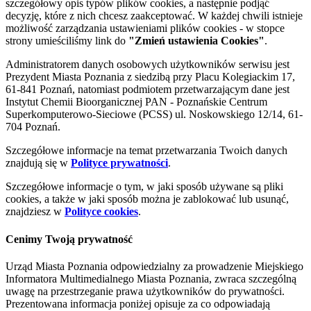
szczegółowy opis typów plików cookies, a następnie podjąć
decyzję, które z nich chcesz zaakceptować. W każdej chwili istnieje
możliwość zarządzania ustawieniami plików cookies - w stopce
strony umieściliśmy link do
"Zmień ustawienia Cookies"
.
Administratorem danych osobowych użytkowników serwisu jest
Prezydent Miasta Poznania z siedzibą przy Placu Kolegiackim 17,
61-841 Poznań, natomiast podmiotem przetwarzającym dane jest
Instytut Chemii Bioorganicznej PAN - Poznańskie Centrum
Superkomputerowo-Sieciowe (PCSS) ul. Noskowskiego 12/14, 61-
704 Poznań.
Szczegółowe informacje na temat przetwarzania Twoich danych
znajdują się w
Polityce prywatności
.
Szczegółowe informacje o tym, w jaki sposób używane są pliki
cookies, a także w jaki sposób można je zablokować lub usunąć,
znajdziesz w
Polityce cookies
.
Cenimy Twoją prywatność
Urząd Miasta Poznania odpowiedzialny za prowadzenie Miejskiego
Informatora Multimedialnego Miasta Poznania, zwraca szczególną
uwagę na przestrzeganie prawa użytkowników do prywatności.
Prezentowana informacja poniżej opisuje za co odpowiadają