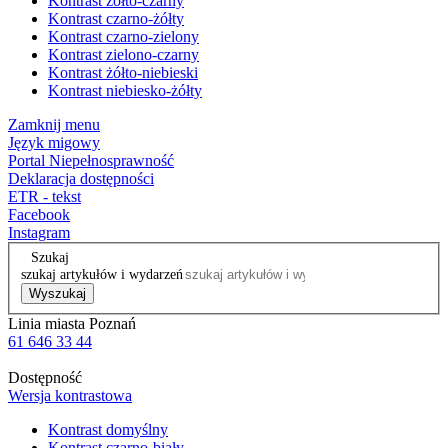
Kontrast żółto-czarny
Kontrast czarno-żółty
Kontrast czarno-zielony
Kontrast zielono-czarny
Kontrast żółto-niebieski
Kontrast niebiesko-żółty
Zamknij menu
Język migowy
Portal Niepełnosprawność
Deklaracja dostępności
ETR - tekst
Facebook
Instagram
Szukaj
szukaj artykułów i wydarzeń
Wyszukaj
Linia miasta Poznań
61 646 33 44
Dostępność
Wersja kontrastowa
Kontrast domyślny
Kontrast czarno-biały