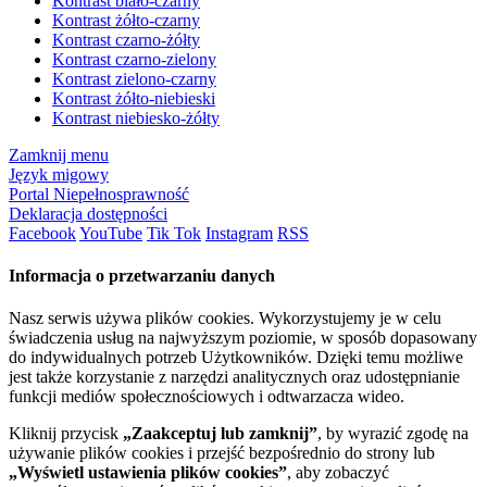
Kontrast biało-czarny
Kontrast żółto-czarny
Kontrast czarno-żółty
Kontrast czarno-zielony
Kontrast zielono-czarny
Kontrast żółto-niebieski
Kontrast niebiesko-żółty
Zamknij menu
Język migowy
Portal Niepełnosprawność
Deklaracja dostępności
Facebook
YouTube
Tik Tok
Instagram
RSS
Informacja o przetwarzaniu danych
Nasz serwis używa plików cookies. Wykorzystujemy je w celu
świadczenia usług na najwyższym poziomie, w sposób dopasowany
do indywidualnych potrzeb Użytkowników. Dzięki temu możliwe
jest także korzystanie z narzędzi analitycznych oraz udostępnianie
funkcji mediów społecznościowych i odtwarzacza wideo.
Kliknij przycisk
„Zaakceptuj lub zamknij”
, by wyrazić zgodę na
używanie plików cookies i przejść bezpośrednio do strony lub
„Wyświetl ustawienia plików cookies”
, aby zobaczyć